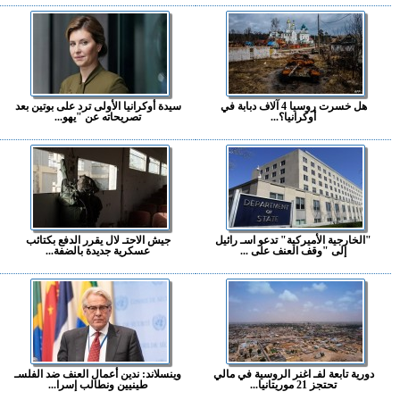
هل خسرت روسيا 4 آلاف دبابة في
سيدة أوكرانيا الأولى ترد على بوتين بعد
أوكرانيا؟...
تصريحاته عن "يهو...
"الخارجية الأميركية" تدعو اسـ رائيل
جيش الاحتـ لال يقرر الدفع بكتائب
إلى "وقف العنف على ...
عسكرية جديدة بالضفة...
دورية تابعة لفـ اغنر الروسية في مالي
وينسلاند: ندين أعمال العنف ضد الفلسـ
تحتجز 21 موريتانيا...
طينيين ونطالب إسرا...