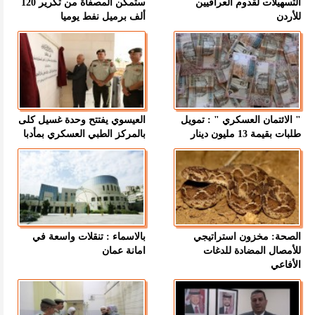
التسهيلات لقدوم العراقيين
ستمكن المصفاة من تكرير 120
للأردن
ألف برميل نفط يوميا
" الائتمان العسكري " : تمويل
العيسوي يفتتح وحدة غسيل كلى
طلبات بقيمة 13 مليون دينار
بالمركز الطبي العسكري بمأدبا
الصحة: مخزون استراتيجي
بالاسماء : تنقلات واسعة في
للأمصال المضادة للدغات
امانة عمان
الأفاعي