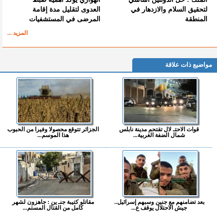
لتحقيق السلام والازدهار في
العدوى لتقليل مدة إقامة
المنطقة
المرضى في المستشفيات
المزيد ...
مواضيع ذات علاقة
قوات الاحتـ لال تقتحم مدينة نابلس
الجزائر تتوقع محصولا وفيرا من الحبوب
شمال الضفة الغربية...
هذا الموسم...
بعد تضامنهم مع جنين وسبهم إسرائيل..
مقاتلو كتيبة جنـ ين : جاهزون لشهر
جيش الاحتلال يوقف ع...
كامل من القتال المستم...