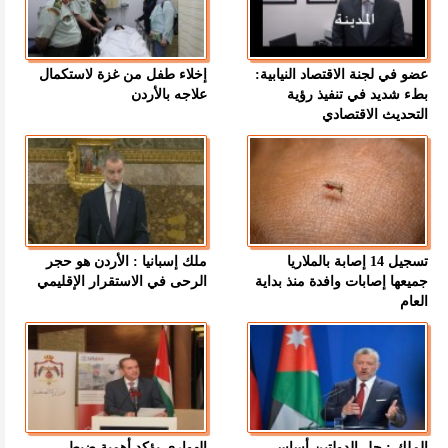
عضو في لجنة الاقتصاد النيابية:
إخلاء طفل من غزة لاستكمال
بطء شديد في تنفيذ رؤية
علاجه بالأردن
التحديث الاقتصادي
تسجيل 14 إصابة بالملاريا
ملك إسبانيا : الأردن هو حجر
جميعها إصابات وافدة منذ بداية
الرحى في الاستقرار الإقليمي
العام
الملك : حل الدولتين أساسي
الهواري يؤكد أهمية ضبط