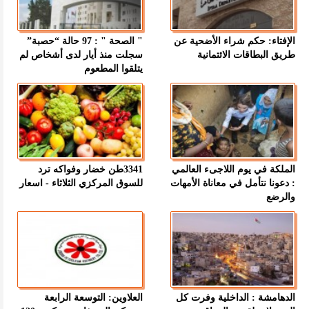
الإفتاء: حكم شراء الأضحية عن
" الصحة " : 97 حالة “حصبة”
طريق البطاقات الائتمانية
سجلت منذ أيار لدى أشخاص لم
يتلقوا المطعوم
الملكة في يوم اللاجىء العالمي
3341طن خضار وفواكه ترد
: دعونا نتأمل في معاناة الأمهات
للسوق المركزي الثلاثاء - اسعار
والرضع
الدهامشة : الداخلية وفرت كل
العلاوين: التوسعة الرابعة