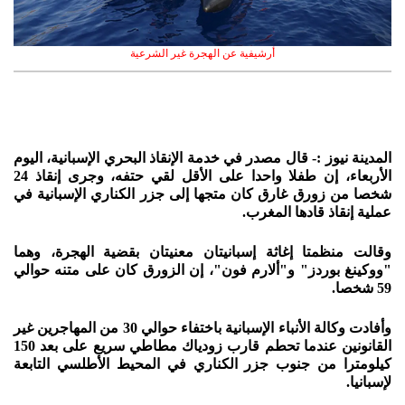
أرشيفية عن الهجرة غير الشرعية
المدينة نيوز :- قال مصدر في خدمة الإنقاذ البحري الإسبانية، اليوم
الأربعاء، إن طفلا واحدا على الأقل لقي حتفه، وجرى إنقاذ 24
شخصا من زورق غارق كان متجها إلى جزر الكناري الإسبانية في
عملية إنقاذ قادها المغرب.
وقالت منظمتا إغاثة إسبانيتان معنيتان بقضية الهجرة، وهما
"ووكينغ بوردز" و"ألارم فون"، إن الزورق كان على متنه حوالي
59 شخصا.
وأفادت وكالة الأنباء الإسبانية باختفاء حوالي 30 من المهاجرين غير
القانونين عندما تحطم قارب زودياك مطاطي سريع على بعد 150
كيلومترا من جنوب جزر الكناري في المحيط الأطلسي التابعة
لإسبانيا.