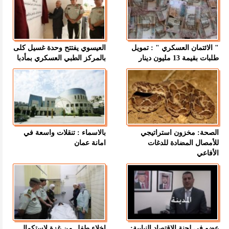
" الائتمان العسكري " : تمويل
العيسوي يفتتح وحدة غسيل كلى
طلبات بقيمة 13 مليون دينار
بالمركز الطبي العسكري بمأدبا
الصحة: مخزون استراتيجي
بالاسماء : تنقلات واسعة في
للأمصال المضادة للدغات
امانة عمان
الأفاعي
عضو في لجنة الاقتصاد النيابية:
إخلاء طفل من غزة لاستكمال