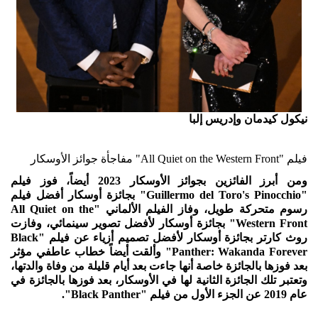
نيكول كيدمان وإدريس إلبا
فيلم "All Quiet on the Western Front" مفاجأة جوائز الأوسكار
ومن أبرز الفائزين بجوائز الأوسكار 2023 أيضاً، فوز فيلم
"Guillermo del Toro's Pinocchio" بجائزة أوسكار أفضل فيلم
رسوم متحركة طويل، وفاز الفيلم الألماني "All Quiet on the
Western Front" بجائزة أوسكار لأفضل تصوير سينمائي، وفازت
روث كارتر بجائزة أوسكار لأفضل تصميم أزياء عن فيلم "Black
Panther: Wakanda Forever" وألقت أيضاً خطاب عاطفي مؤثر
بعد فوزها بالجائزة خاصة أنها جاءت بعد أيام قليلة من وفاة والدتها،
وتعتبر تلك الجائزة الثانية لها في الأوسكار، بعد فوزها بالجائزة في
عام 2019 عن الجزء الأول من فيلم "Black Panther".