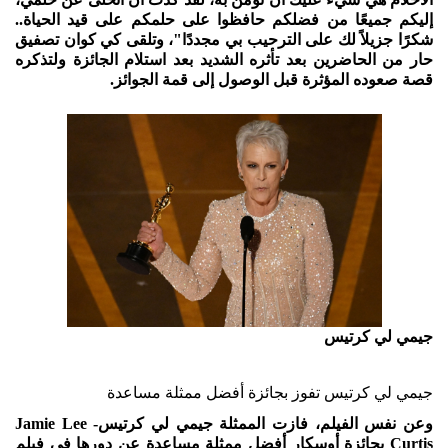
إليكم جميعًا من فضلكم حافظوا على حلمكم على قيد الحياة..
شكرًا جزيلاً لك على الترحيب بي مجددًا"، وتلقى كي كوان تصفيق
حار من الحاضرين بعد تأثره الشديد بعد استلام الجائزة ولتذكره
قصة صعوده المؤثرة قبل الوصول إلى قمة الجوائز.
جيمي لي كرتيس
جيمي لي كرتيس تفوز بجائزة أفضل ممثلة مساعدة
وعن نفس الفيلم، فازت الممثلة جيمي لي كرتيس- Jamie Lee
Curtis بجائزة أوسكار أفضل ممثلة مساعدة عن دورها في فيلم