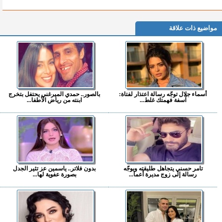
مواضيع ذات علاقة
أسماء جلال توجّه رسالة اعتذار لفتاة:
بالصور.. حمدي الميرغني يحتفل بتخرج
آسفة فهمتك غلط...
ابنته من رياض الأطفا...
تامر حسني يتجاهل طليقته ويوجّه
بدون فلاتر.. ياسمين عز تثير الجدل
رسالة إلى زوج مديرة أعما...
بصورة عفوية لها...