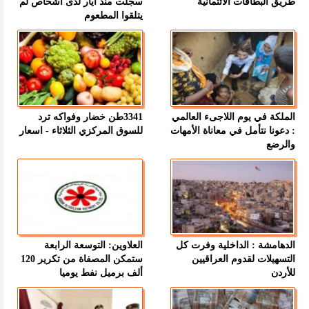
طريق البطاقات الائتمانية
سجلت منذ أيار لدى أشخاص لم
يتلقوا المطعوم
الملكة في يوم اللاجىء العالمي
3341طن خضار وفواكه ترد
: دعونا نتأمل في معاناة الأمهات
للسوق المركزي الثلاثاء - اسعار
والرضع
الدهامشة : الداخلية وفرت كل
العلاوين: التوسعة الرابعة
التسهيلات لقدوم العراقيين
ستمكن المصفاة من تكرير 120
للأردن
ألف برميل نفط يوميا