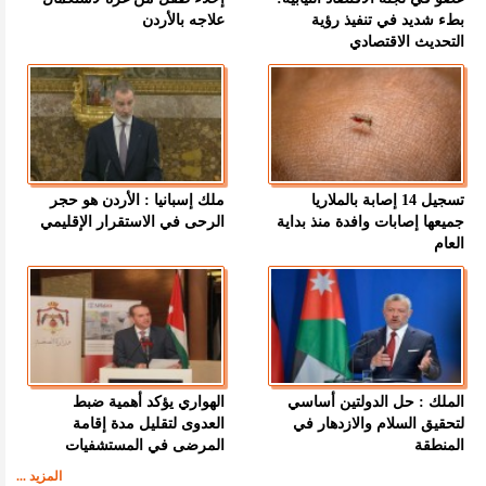
بطء شديد في تنفيذ رؤية
علاجه بالأردن
التحديث الاقتصادي
تسجيل 14 إصابة بالملاريا
ملك إسبانيا : الأردن هو حجر
جميعها إصابات وافدة منذ بداية
الرحى في الاستقرار الإقليمي
العام
الملك : حل الدولتين أساسي
الهواري يؤكد أهمية ضبط
لتحقيق السلام والازدهار في
العدوى لتقليل مدة إقامة
المنطقة
المرضى في المستشفيات
المزيد ...