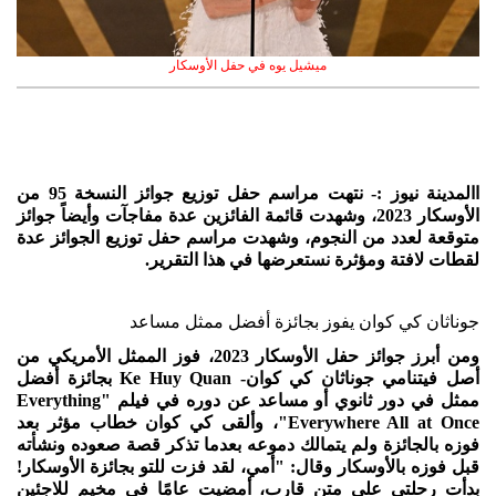
ميشيل يوه في حفل الأوسكار
االمدينة نيوز :- نتهت مراسم حفل توزيع جوائز النسخة 95 من
الأوسكار 2023، وشهدت قائمة الفائزين عدة مفاجآت وأيضاً جوائز
متوقعة لعدد من النجوم، وشهدت مراسم حفل توزيع الجوائز عدة
لقطات لافتة ومؤثرة نستعرضها في هذا التقرير.
جوناثان كي كوان يفوز بجائزة أفضل ممثل مساعد
ومن أبرز جوائز حفل الأوسكار 2023، فوز الممثل الأمريكي من
أصل فيتنامي جوناثان كي كوان- Ke Huy Quan بجائزة أفضل
ممثل في دور ثانوي أو مساعد عن دوره في فيلم "Everything
Everywhere All at Once"، وألقى كي كوان خطاب مؤثر بعد
فوزه بالجائزة ولم يتمالك دموعه بعدما تذكر قصة صعوده ونشأته
قبل فوزه بالأوسكار وقال: "أمي، لقد فزت للتو بجائزة الأوسكار!
بدأت رحلتي على متن قارب، أمضيت عامًا في مخيم للاجئين