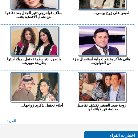
القبض على زوج بوسي...
سلاف فواخرجي تثير الجدل بعد دفاعها
عن نضال الاحمدية بعد...
هاني شاكر يخضع لعملية استئصال جزء
بالصور: دنيا بطمة تحتفل بميلاد ابنتها
من القولون...
بطريقة مبهرة...
زوجة سعد الصغير تكشف تفاصيل
أحلام تحتفل بذكرى زواجها...
صادمة عن خيانته لها...
المزيد ...
اختيارات القراء