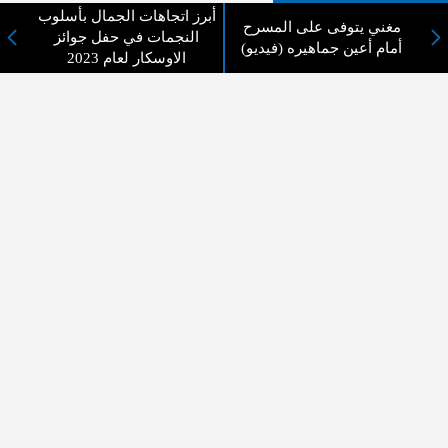
أبرز اتجاهات الجمال بأسلوب
لا يوجد مقالات
مغني يتوفى على المسرح
النجمات في حفل جوائز
أمام أعين جماهيره (فيديو)
الاوسكار لعام 2023
لا مانع من الإقتباس وإعادة النشر شريط ذكر المصدر ( المدينة نيوز ) - الآراء والتعليقات
المنشورة تعبر عن رأي أصحابها فقط
عن المدينة الإخبارية
المدينة الإخبارية صحيفة الكترونية شاملة تابعة لشركة قنوات البث
الاردنية تنقل الاخبار المحلية الأردنية وأخبار فلسطين وأبرز الأخبار
العربية والدولية لحظة حدوثها بمهنية رفيعة ليكون العالم بما يجري
فيه وحوله بين يديكم بالكلمة والصورة من مصادرها الحقيقية.
عن الشركة