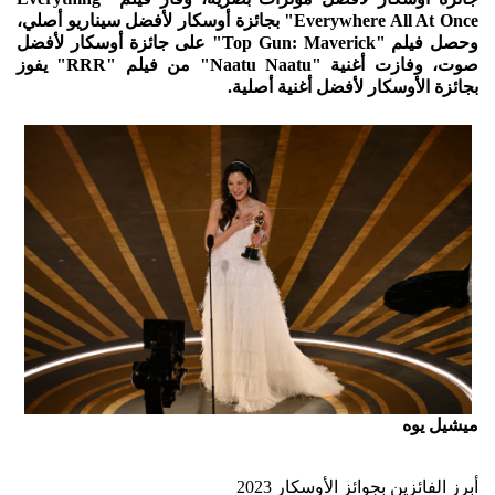
Everywhere All At Once" بجائزة أوسكار لأفضل سيناريو أصلي،
وحصل فيلم "Top Gun: Maverick" على جائزة أوسكار لأفضل
صوت، وفازت أغنية "Naatu Naatu" من فيلم "RRR" يفوز
بجائزة الأوسكار لأفضل أغنية أصلية.
ميشيل يوه
أبرز الفائزين بجوائز الأوسكار 2023