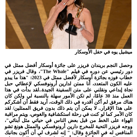
ميشيل يوه في حفل الأوسكار
وحصل النجم بريندان فريزر على جائزة أوسكار أفضل ممثل في
دور رئيسي عن دوره في فيلم "The Whale"، وقال فريزر في
خطاب فوزه بجائزة أوسكار لأفضل ممثل في 2023: "هذا ما يبدو
عليه الكون المتعدد، أنا ممتن لدارين أرونوفسكي لإعطائي حبل
نجاة إبداعي ونقلني على متن السفينة الجيدة..لقد بدأت في هذا
العمل منذ 30 عامًا، لم تكن الأمور سهلة بالنسبة لي ولكن كان
هناك مرفق لم أكن أقدره في ذلك الوقت، أريد فقط أن أشكركم
على هذا الإقرار.. لا يمكن أن يتم ذلك بدون فريق الممثلين/ لقد
كان الأمر كما لو كنت في رحلة استكشافية والغوص، ويتم مراقبة
الهواء على الخط من قبل بعض الناس في حياتي مثل أبنائي"،
ووجه فريزر التحية للمخرج دارين أرونوفسكي والممثل هونغ تشو
المنافس له في الجائزة وقال: " إنه لشرف لي أن أكون بجانبك