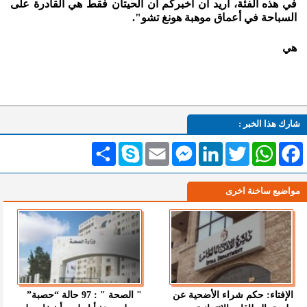
في هذه الفئة، أريد أن أخبركم أن الحيتان فقط هي القادرة على
السباحة في أعماق موهبة هونغ تشو".
هي
شارك هذا الخبر :
Facebook
WhatsApp
Twitter
LinkedIn
Messenger
Email
Skype
انشر
مواضيع ساخنة اخرى
الإفتاء: حكم شراء الأضحية عن
" الصحة " : 97 حالة “حصبة”