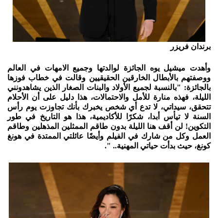
برندان فريزر
وأهدت ميشيل يوه الجائزة لوالدتها وجميع الامهات في العالم
ووصفتهم بالأبطال الخارقين الحقيقيين وقالت في خطاب فوزها
بالجائزة: "بالنسبة لجميع الأولاد والبنات الصغار الذين يشاهدونني
الليلة، فهذه منارة للأمل والاحتمالات، هذا دليل على أن الأحلام
تتحقق، سيداتي، لا تدع أي شخص يخبرك بأنك تجاوزت يوم رأس
السنة لا تيأس أبدا، شكرًا للأكاديمية، هذا هو التاريخ في طور
التكوين! لن أقف هنا الليلة بدون طاقم الممثلين المذهلين وطاقم
العمل وكل من شارك في الفيلم وأيضًا عائلتي الممتدة في هونغ
كونغ، حيث بدأت حياتي المهنية.. ".