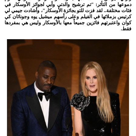
دموعها من التأثر: "تم ترشيح والدتي وأبي لجوائز الأوسكار في
فئات مختلفة.. لقد فزت للتو بجائزة الأوسكار"، وأشادت جيمي لي
كرتيس بزملائها في الفيلم وعلى رأسهم ميشيل يوه وجوناثان كي
كوان واعتبرتهم فائزين جميعاً معها بالأوسكار وليس هي بمفردها
فقط.