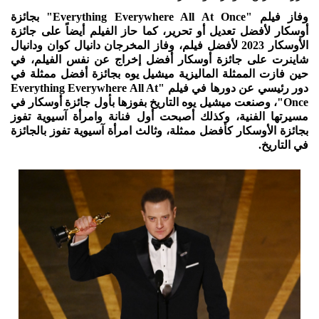
وفاز فيلم "Everything Everywhere All At Once" بجائزة
أوسكار لأفضل تعديل أو تحرير، كما حاز الفيلم أيضاً على جائزة
الأوسكار 2023 لأفضل فيلم، وفاز المخرجان دانيال كوان ودانيال
شاينرت على جائزة أوسكار أفضل إخراج عن نفس الفيلم، في
حين فازت الممثلة الماليزية ميشيل يوه بجائزة أفضل ممثلة في
دور رئيسي عن دورها في فيلم "Everything Everywhere All At
Once"، وصنعت ميشيل يوه التاريخ بفوزها بأول جائزة أوسكار في
مسيرتها الفنية، وكذلك أصبحت أول فنانة وامرأة آسيوية تفوز
بجائزة الأوسكار كأفضل ممثلة، وثالث امرأة آسيوية تفوز بالجائزة
في التاريخ.