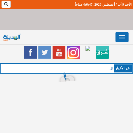
الأحد 9 آب / أغسطس 2026. 4:6:49 صباحاً
Toggle
navigation
اخر اﻷخبار
الخميس : طقس صيفي معت