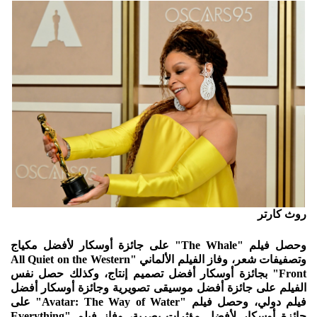
روث كارتر
وحصل فيلم "The Whale" على جائزة أوسكار لأفضل مكياج
وتصفيفات شعر، وفاز الفيلم الألماني "All Quiet on the Western
Front" بجائزة أوسكار أفضل تصميم إنتاج، وكذلك حصل نفس
الفيلم على جائزة أفضل موسيقى تصويرية وجائزة أوسكار أفضل
فيلم دولي، وحصل فيلم "Avatar: The Way of Water" على
جائزة أوسكار لأفضل مؤثرات بصرية، وفاز فيلم "Everything