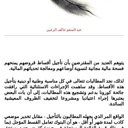
عبد المنعم عاكف الزعبي
يتوهم العديد من المقترضين بأن تأجيل أقساط قروضهم يمنحهم
فسحة مالية مجانية لتسوية أوضاعهم ومعالجة تحدياتهم المالية.
لذلك، نجد المطالبات تتعالى في كل مناسبة وطنية أو دينية بتأجيل
هذه الأقساط. وقد ساهمت الإجراءات الاستثنائية التي رافقت
جائحة كورونا بدعم وتشجيع هذه المطالبات، إلى أن بات البعض
يعتبرها إجراء اعتياديا ومشروعا لتخفيف الظروف المعيشية
السائدة.
الواقع المر الذي يجهله المطالبون بالتأجيل - مقابل تخدير موضعي
كاذب لمدة شهر أو أقل - هو أن البنوك تعامل القسط المؤجل (بما
في ذلك قيمة الفائدة المستحقة في حينه) كقرض جديد يستحق