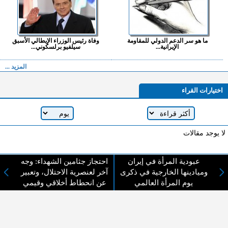
ما هو سر الدعم الدولي للمقاومة
وفاة رئيس الوزراء الإيطالي الأسبق
الإيرانية...
سيلفيو برلسكوني...
المزيد ...
اختيارات القراء
لا يوجد مقالات
عبودية المرأة في إيران
احتجاز جثامين الشهداء: وجه
لا مانع من الإقتباس وإعادة النشر شريط ذكر المصدر ( المدينة نيوز ) - الآراء والتعليقات
وميادينها الخارجية في ذكرى
آخر لعنصرية الاحتلال، وتعبير
المنشورة تعبر عن رأي أصحابها فقط
يوم المرأة العالمي
عن انحطاط أخلاقي وقيمي