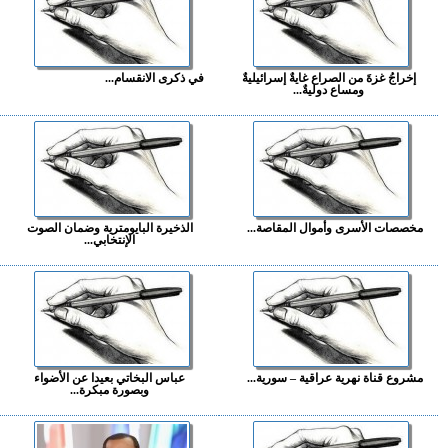
إخراجُ غزةَ من الصراع غايةٌ إسرائيليةٌ
في ذكرى الانقسام...
ومساع دوليةٌ...
مخصصات الأسرى وأموال المقاصة...
الذخيرة البايومترية وضمان الصوت
الإنتخابي...
مشروع قناة نهرية عراقية – سورية...
عباس البخاتي بعيدا عن الأضواء
وبصورة مبكرة...