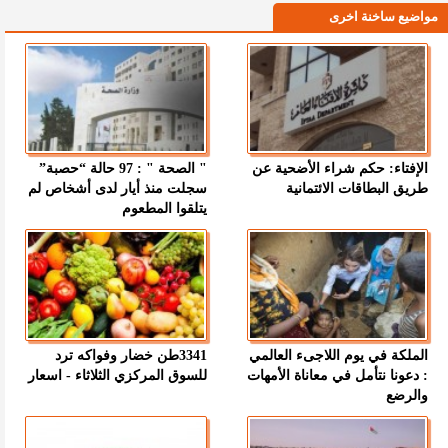
مواضيع ساخنة اخرى
الإفتاء: حكم شراء الأضحية عن
" الصحة " : 97 حالة “حصبة”
طريق البطاقات الائتمانية
سجلت منذ أيار لدى أشخاص لم
يتلقوا المطعوم
الملكة في يوم اللاجىء العالمي
3341طن خضار وفواكه ترد
: دعونا نتأمل في معاناة الأمهات
للسوق المركزي الثلاثاء - اسعار
والرضع