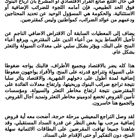
في حال اقتنع صانع القرار الاقتصادي أو المشرع بأن أرباح البنوك
فوق الحد الطبيعي، فإن أمامه اللجوء للضرائب الإضافية أو
الاستثنائية. والحكومة هي المسؤول الوحيد عن تحديد المحتاجين
ودعمهم من عوائد الضرائب، كمواطنين وليس كمقترضين.
يضاف إلى المعطيات السابقة أن الاقتراض الاضافي الناجم عن
تأجيل الأقساط يزيد من أعباء الدين على المقترض، ويرفع أعباء
المنح على البنك، ويؤثر بشكل سلبي على معدلات السيولة والتعثر
بشكل عام.
هذا كله يضر بالاقتصاد وبجميع الأطراف. فالبنك يواجه ضغوطا
على السيولة وتتراجع قدرته على المنح. والأفراد يواجهون ضغوطا
إضافية لمدة أطول على دخولهم الشهرية. والاقتصاد يتأثر سلبا
نتيجة تراجع ضرائب البنوك وربحيتها، وارتفاع معدلات الفائدة على
المقترضين نتيجة ارتفاع مخاطر التعثر والسيولة. ومؤسسات
تأمين القروض تخضع لدومينو مخاطر التعثر وتمديد آجال القروض.
والجميع هنا خاسرون.
لقد وصل التراجع المعيشي مرحلة حرجة، أضحت معه أية قروض
إضافية مرحب بها بغض النظر عن قدرة السداد المستقبلي. وقد
شاهدنا جميعا تهافت المقرضين على البطاقات الائتمانية سهلة
المنح، دون التفكير أو حتى الإقدام على السداد.