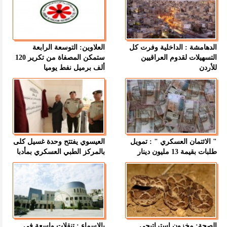
الدهامشة : الداخلية وفرت كل
العلاوين: التوسعة الرابعة
التسهيلات لقدوم العراقيين
ستمكن المصفاة من تكرير 120
للأردن
ألف برميل نفط يوميا
" الائتمان العسكري " : تمويل
العيسوي يفتتح وحدة غسيل كلى
طلبات بقيمة 13 مليون دينار
بالمركز الطبي العسكري بمأدبا
الصحة: مخزون استراتيجي
بالاسماء : تنقلات واسعة في