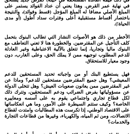
في نهاية عمر القرض. وهذا يعني أن عداد الفوائد يستمر على
المبلغ الأصلي مضافا له المبلغ المؤجل (قسط وفوائد)، والنتيجة
باختصار أقساط مستقبلية أعلى وفترات سداد أطول (أو مدى
الحياة!).
الأخطر من ذلك هو الأصوات النشاز التي تطالب البنوك بتحمل
كلف التأجيل عن المقترضين. والخطورة هنا لا تعني التعاطف مع
البنوك ماليا وتجاريا، إنما تتعلق بالآلية الاعتباطية وغير العادلة
للدعم المطلوب توجيهه ممن لا يملك الحق، وعلى الغارب، دون
وجود معيار للاستحقاق.
فهل يستطيع البنك أو من واجباته تحديد المستحقين للدعم
المعيشي؟ وهل جميع المقترضين مستحقين للدعم؟ وماذا عن
غير المقترضين ممن يعانون صعوبات العيش؟ وهل تتخلى الدولة
عن مسؤولياتها بفرض الضرائب ودعم المستحقين، وتترك ذلك
لكل قطاع تجاري واجتماعي يقوم به على أسسه ومعاييره
الخاصة؟ وكيف ستتم السيطرة على الأمور، وما هي انعكاساتها
على الاقتصاد الوطني، إذا تكرست هذه المطالبات وامتدت لقطاع
الاتصالات، ومن ثم المياه، والكهرباء، وغيرها من قطاعات التجارة
والخدمات؟