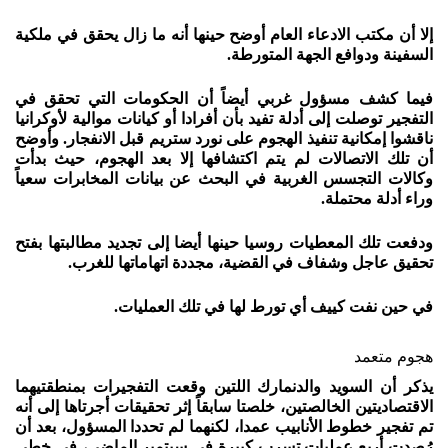
إلا أن مكتب الادعاء العام أوضح حينها أنه ما زال يحقق في ملكية
السفينة ودوافع الجهة المتورطة.
فيما كشف مسؤول غربي أيضاً أن الحكومات التي تحقق في
التفجير توصلت إلى أدلة تفيد بأن أفرادا أو كيانات موالية لأوكرانيا
ناقشوا إمكانية تنفيذ الهجوم على نورد ستريم قبل الانفجار. وأوضح
أن تلك الاتصالات لم يتم اكتشافها إلا بعد الهجوم، حيث بدأت
وكالات التجسس الغربية في البحث عن بيانات المخابرات سعياً
وراء أدلة محتملة.
ودفعت تلك المعطيات روسيا حينها أيضا إلى تجديد مطالبتها بفتح
تحقيق عاجل وشفاف في القضية، مجددة اتهاماتها للغرب.
في حين نفت كييف أي تورط لها في تلك العمليات.
هجوم متعمد
يذكر أن السويد والدنمارك اللتين وقعت التفجيرات بمنطقتيهما
الاقتصاديتين الخالصتين، خلصتا سابقاً إثر تحقيقات أجرتاها إلى أنه
تم تفجير خطوط الأنابيب عمدا، لكنهما لم تحددا المسؤول، بعد أن
رُصدت أربع عمليات تسرب كبيرة في سبتمبر الماضي، في خطي