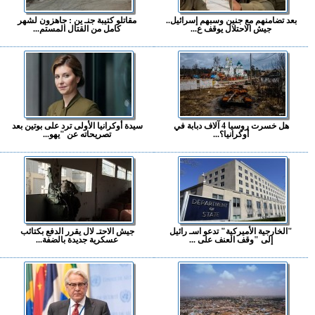
بعد تضامنهم مع جنين وسبهم إسرائيل..
مقاتلو كتيبة جنـ ين : جاهزون لشهر
جيش الاحتلال يوقف ع...
كامل من القتال المستم...
هل خسرت روسيا 4 آلاف دبابة في
سيدة أوكرانيا الأولى ترد على بوتين بعد
أوكرانيا؟...
تصريحاته عن "يهو...
"الخارجية الأميركية" تدعو اسـ رائيل
جيش الاحتـ لال يقرر الدفع بكتائب
إلى "وقف العنف على ...
عسكرية جديدة بالضفة...