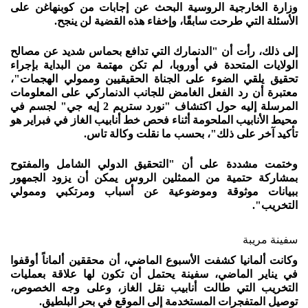
وزارة الخارجية الروسية البحث عن إجابات من كوبنهاغن على
الأسئلة التي طرحت سابقًا، وإخفاء هذه القضية لن ينجح.
إلى ذلك، رأت أن "الدنمارك التي تدافع بحماس شديد عن مصالح
الولايات المتحدة في أوروبا، لم تكن مهتمة من البداية بإجراء
تحقيق يلقي الضوء على الجناة الحقيقيين وممولي الهجمات"،
معتبرة أن رد الفعل الغامض للجانب الدنماركي على المعلومات
المرسلة إليه حول اكتشاف "نورد ستريم 2 إيه جي" لجسم في
محيط الأنابيب الملحومة أثناء فحص خط أنابيب الغاز في فبراير هو
تأكيد آخر على ذلك"، بحسب ما نقلت وكالة تاس.
وختمت مشددة على أن "التحقيق الدولي الشامل والمفتوح
بمشاركة حتمية من الممثلين الروس يمكن أن يزود الجمهور
ببيانات موثوقة وموضوعية عن أسباب ومرتكبي وممولي
التخريب".
سفينة مريبة
وكانت ألمانيا كشفت الأسبوع الماضي، أن محققين ألماناً أوقفوا
في يناير الماضي، سفينة يحتمل أن تكون لها علاقة بعمليات
التخريب التي طالت أنابيب نقل الغاز، وعلى وجه الخصوص،
توصيل المتفجرات المستخدمة إلى الموقع في بحر البلطيق.