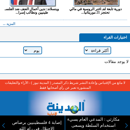
دورية تابعة لفـ اغنر الروسية في مالي
وينسلاند: ندين أعمال العنف ضد الفلسـ
تحتجز 21 موريتانيا...
طينيين ونطالب إسرا...
المزيد ...
اختيارات القراء
لا يوجد مقالات
لا مانع من الإقتباس وإعادة النشر شريط ذكر المصدر ( المدينة نيوز ) - الآراء والتعليقات
المنشورة تعبر عن رأي أصحابها فقط
مكارثي : المدعي العام يسيء
إصابة 4 فلسطينيين برصاص
استخدام السلطة ويسعى
عن المدينة الإخبارية
الاحتلال في رام الله