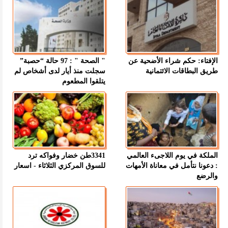
الإفتاء: حكم شراء الأضحية عن
" الصحة " : 97 حالة “حصبة”
طريق البطاقات الائتمانية
سجلت منذ أيار لدى أشخاص لم
يتلقوا المطعوم
الملكة في يوم اللاجىء العالمي
3341طن خضار وفواكه ترد
: دعونا نتأمل في معاناة الأمهات
للسوق المركزي الثلاثاء - اسعار
والرضع