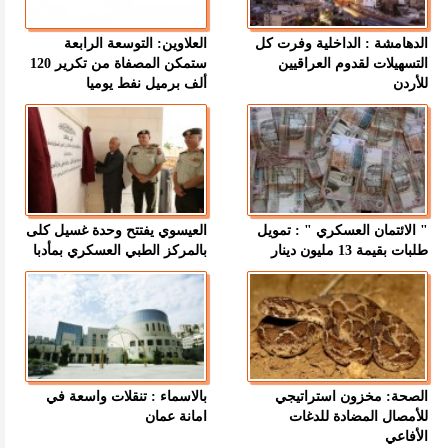
الدهامشة : الداخلية وفرت كل
العلاوين: التوسعة الرابعة
التسهيلات لقدوم العراقيين
ستمكن المصفاة من تكرير 120
للأردن
ألف برميل نفط يوميا
" الائتمان العسكري " : تمويل
العيسوي يفتتح وحدة غسيل كلى
طلبات بقيمة 13 مليون دينار
بالمركز الطبي العسكري بمأدبا
الصحة: مخزون استراتيجي
بالاسماء : تنقلات واسعة في
للأمصال المضادة للدغات
امانة عمان
الأفاعي