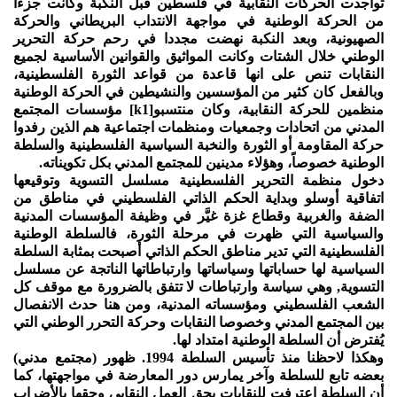
تواجدت الحركات النقابية في فلسطين قبل النكبة وكانت جزءا
من الحركة الوطنية في مواجهة الانتداب البريطاني والحركة
الصهيونية، وبعد النكبة نهضت مجددا في رحم حركة التحرير
الوطني خلال الشتات وكانت المواثيق والقوانين الأساسية لجميع
النقابات تنص على انها قاعدة من قواعد الثورة الفلسطينية،
وبالفعل كان كثير من المؤسسين والنشيطين في الحركة الوطنية
منظمين للحركة النقابية، وكان منتسبو[k1] مؤسسات المجتمع
المدني من اتحادات وجمعيات ومنظمات اجتماعية هم الذين رفدوا
حركة المقاومة أو الثورة والنخبة السياسية الفلسطينية والسلطة
الوطنية خصوصاً، وهؤلاء مدينين للمجتمع المدني بكل تكويناته.
دخول منظمة التحرير الفلسطينية مسلسل التسوية وتوقيعها
اتفاقية أوسلو وبداية الحكم الذاتي الفلسطيني في مناطق من
الضفة والغربية وقطاع غزة غيَّر في وظيفة المؤسسات المدنية
والسياسية التي ظهرت في مرحلة الثورة، فالسلطة الوطنية
الفلسطينية التي تدير مناطق الحكم الذاتي أصبحت بمثابة السلطة
السياسية لها حساباتها وسياساتها وارتباطاتها الناتجة عن مسلسل
التسوية, وهي سياسة وارتباطات لا تتفق بالضرورة مع موقف كل
الشعب الفلسطيني ومؤسساته المدنية، ومن هنا حدث الانفصال
بين المجتمع المدني وخصوصا النقابات وحركة التحرر الوطني التي
يُفترض أن السلطة الوطنية امتداد لها.
وهكذا لاحظنا منذ تأسيس السلطة 1994. ظهور (مجتمع مدني)
بعضه تابع للسلطة وآخر يمارس دور المعارضة في مواجهتها، كما
أن السلطة اعترفت للنقابات بحق العمل النقابي وحقها بالأضراب