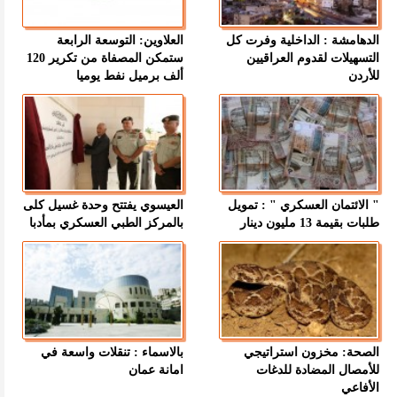
الدهامشة : الداخلية وفرت كل
العلاوين: التوسعة الرابعة
التسهيلات لقدوم العراقيين
ستمكن المصفاة من تكرير 120
للأردن
ألف برميل نفط يوميا
" الائتمان العسكري " : تمويل
العيسوي يفتتح وحدة غسيل كلى
طلبات بقيمة 13 مليون دينار
بالمركز الطبي العسكري بمأدبا
الصحة: مخزون استراتيجي
بالاسماء : تنقلات واسعة في
للأمصال المضادة للدغات
امانة عمان
الأفاعي