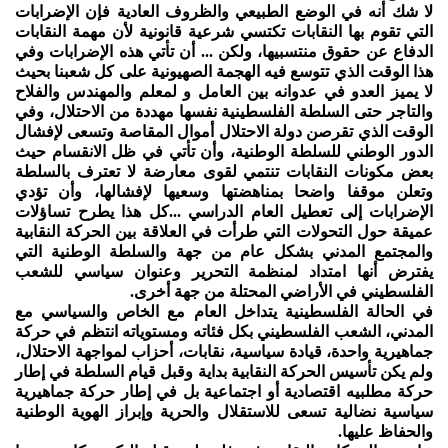
لا شك أنه في الوضع الطبيعي والظروف العادية فإن الإضرابات
التي تقوم بها النقابات تكتسي شرعية قانونية لأن مهمة النقابات
الدفاع عن حقوق منتسبيها، ولكن ... أن تأتي هذه الإضرابات وفي
هذا الوقت الذي تتوسع فيه الهجمة الصهيونية على كل شعبنا بحيث
لا يميز العدو في عدوانه بين العامل و لمعلم والمهندس والفلاح
والتاجر حتى السلطة الفلسطينية نفسها مهددة من الاحتلال، وفي
الوقت الذي تقرصن دولة الاحتلال أموال المقاصة وتسعى لإفشال
الدور الوطني للسلطة الوطنية، وأن تأتي في ظل الانقسام حيث
بعض مكونات النقابات تنتمي لقوى معارضة لا تعترف بالسلطة
وتعلن موقفا واضحا بمناهضتها وسعيها لإفشالها، وأن تؤدي
الإضرابات إلى تعطيل العام الدراسي ...كل هذا يطرح تساؤلات
عميقة حول التحولات التي طرأت في العلاقة بين الحركة النقابية
والمجتمع المدني بشكل عام من جهة والسلطة الوطنية التي
يفترض أنها امتداد لمنظمة التحرير وعنوان سياسي للشعب
الفلسطيني في الأراضي المحتلة من جهة أخرى.
في الحالة الفلسطينية يتداخل العام مع الخاص والسياسي مع
المدني، الشعب الفلسطيني بكل فئاته ومستوياته انتظم في حركة
جماهيرية واحدة، قيادة سياسية، نقابات، أحزاب لمواجهة الاحتلال،
ولم يكن تأسيس الحركة النقابية بداية وقبل قيام السلطة في إطار
حركة مطلبيه اقتصادية أو اجتماعية بل في إطار حركة جماهيرية
سياسية نضالية تسعى للاستقلال والحرية وإبراز الهوية الوطنية
والحفاظ عليها.