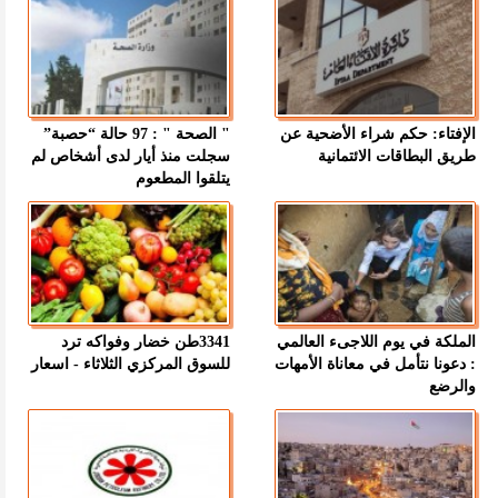
الإفتاء: حكم شراء الأضحية عن
" الصحة " : 97 حالة “حصبة”
طريق البطاقات الائتمانية
سجلت منذ أيار لدى أشخاص لم
يتلقوا المطعوم
الملكة في يوم اللاجىء العالمي
3341طن خضار وفواكه ترد
: دعونا نتأمل في معاناة الأمهات
للسوق المركزي الثلاثاء - اسعار
والرضع