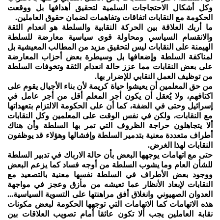
وكل أشكال الاحتجاجات السلمية لتحقيق أهدافها بل ووقعت
الحكومة مع النقابات اتفاقات وتفاهمات لضمان حقوق العاملين.
ما أربك العلاقة بين الحركة النقابية والسلطة هو انعدام الثقة
والانقسام السياسي ومحاولة قوى سياسية معارضة للسلطة
الهيمنة على النقابات ليس لتحقيق مزيد من المطالب المعيشية بل
لمناكفة السلطة وإضعافها بل وسيطرة بعض أحزاب المعارضة
على بعض النقابات مما عزز حالة انعدام الثقة وتخوفات السلطة
من توظيف العمل النقابي للإضرار بها.
من حق المعلمين أن يعيشوا حياة كريمة لأن بناء الأجيال يقوم على
اكتافهم، ولا يُعقل أن يكون أجر المعلم أقل من أجر عامل في
إسرائيل وحتى في الضفة، كما أن على الحكومة الالتزام بتعهداتها
مع النقابات، ولكن في نفس الوقت على المعلمين وكل النقابات
ألا يتجاهلون حراجة الظروف التي تمر بها السلطة وأن هناك
أطراف متعددة معنية بتدمير السلطة وإفشالها وهؤلاء قد يوظفون
النقابات لهذا الغرض.
حتى مع اتهامات يوجهها البعض بأن حالة الارباك في تدبير السلطة
للشأن العام وما يشوب السلطة من أوجه فساد كما يزعم البعض
ووجود بعض الأطراف في السلطة نفسها معنية بالتصعيد مع
النقابات لإبعاد الأنظار عما تعيشه من مأزق وعجز في مواجهة
العدوان الصهيوني وانغلاق أفق مراهنتها على التسوية السياسية...
هذه الاتهامات كما الاتهامات التي توجهها الحكومة لبعض مكونات
نقابة العاملين يجب ألا تكون عائقا أمام تصويب العلاقات بين