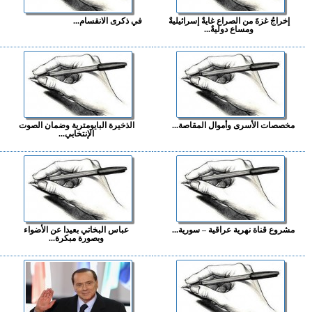
إخراجُ غزةَ من الصراع غايةٌ إسرائيليةٌ
في ذكرى الانقسام...
ومساع دوليةٌ...
مخصصات الأسرى وأموال المقاصة...
الذخيرة البايومترية وضمان الصوت
الإنتخابي...
مشروع قناة نهرية عراقية – سورية...
عباس البخاتي بعيدا عن الأضواء
وبصورة مبكرة...