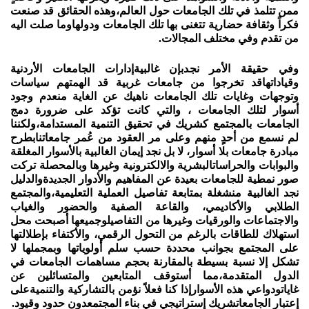
ممن تتلمذ في تلك الجامعات حول العالم،وهذه الحقائق قد صنعت
فكراً وثقافة حضارية تتغنى بها تلك الجامعات ودولهاوما صلت اليه
من تقدم وفي مختلف المجالات.
وفي حقيقة الأمر نجدبإن غالبيةإدارات الجامعات الأردنية
وقياداتهاقد تخرجوا من جامعات غربية قد الهمتهم سياسات
وتوجهات وغايات تلك الجامعات ناهيك عن الغاية منعدم وجود
أسوار لتلك الجامعات ، والتي كانت تؤكد على ضرورة دمج
الجامعات بالمجتمع كشريك في تحقيق التنمية المستدامة،ولكننا
لم نسمع من أحدٍ منهم وعلى مر العقود من عُمر جامعاتنابطرح
مبادرة جامعات بلا أسوار، لا بل نجد إيمان الغالبية بالأسوار المغلقة
والبوابات والحراساتالبشرية والالكترونية وغيرها وبالمحصلة تركت
صور نمطية للجامعات بعيدة عن المفاهيم والأدوار الجديدةوالدليل
نجد الغالبية منشغلة بمتابعة تفاصيل العملية التعليمية،والمجتمع
الطلابي والأكاديمي، والقاعة الصفية والحضور والغياب
والاجتماعات والورقيات وغيرها من التفاصيلوجميعها أصبحت محل
استهلاك للطاقات بالرغم من التحول الرقمي، والأكتفاء بإطلالتها
على المجتمع بجوانب محددة حسب سلم أولوياتها وبمجملها لا
تشكل إلا نسبة بسيطة بالمقارنة بحجم مساهمات الجامعات في
الدول المتقدمة،مما أستوقف المتابعين والمتسائلين عن
غاياتودواعي هذه الأسوارإذا كنا فعلاً نؤمن بالتشاركية والتنميةعلى
إعتبار الجامعاتشريك إستراتيجي في بناء المجتمعدون حدود وقيود.