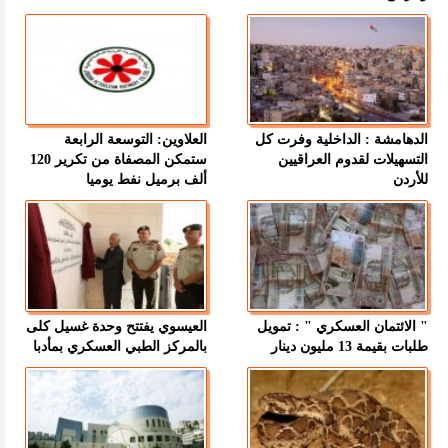
الدهامشة : الداخلية وفرت كل
العلاوين: التوسعة الرابعة
التسهيلات لقدوم العراقيين
ستمكن المصفاة من تكرير 120
للأردن
ألف برميل نفط يوميا
" الائتمان العسكري " : تمويل
العيسوي يفتتح وحدة غسيل كلى
طلبات بقيمة 13 مليون دينار
بالمركز الطبي العسكري بمأدبا