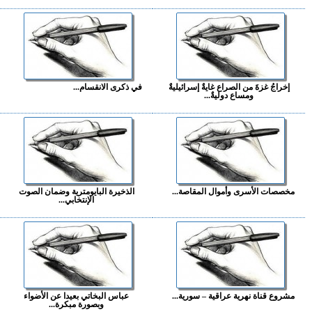
إخراجُ غزةَ من الصراع غايةٌ إسرائيليةٌ
في ذكرى الانقسام...
ومساع دوليةٌ...
مخصصات الأسرى وأموال المقاصة...
الذخيرة البايومترية وضمان الصوت
الإنتخابي...
مشروع قناة نهرية عراقية – سورية...
عباس البخاتي بعيدا عن الأضواء
وبصورة مبكرة...