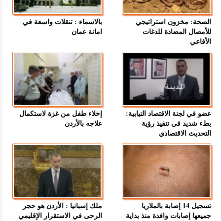
الصحة: مخزون استراتيجي
بالاسماء : تنقلات واسعة في
للأمصال المضادة للدغات
امانة عمان
الأفاعي
عضو في لجنة الاقتصاد النيابية:
إخلاء طفل من غزة لاستكمال
بطء شديد في تنفيذ رؤية
علاجه بالأردن
التحديث الاقتصادي
تسجيل 14 إصابة بالملاريا
ملك إسبانيا : الأردن هو حجر
جميعها إصابات وافدة منذ بداية
الرحى في الاستقرار الإقليمي