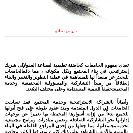
أ.د.يونس مقدادي
تعدى مفهوم الجامعات كحاضنة تعليمية لصناعة العقولإلى شريك
إستراتيجي في بناء المجتمع وبكل مكوناته ، مما دفعالجامعات
للبحث عن مقعداً لها للمساهمة في عملية التطوير والتغيير والبناء
إنطلاقاً من مبدأ التشاركية والمسؤولية المجتمعية وخدمة
المجتمعتحقيقاً للتنمية المستدامة وعلى مختلف الصُعد.
وأيماناً بالشراكة الاستراتيجية وخدمة المجتمع فقد تسابقت
الجامعات في الدول المتقدمة ومنذ عقود طويلة على فتح أبوابها
للجميع بدءاً من إزالة أسوارها المحيطة بها تعبيراً عن توجهات
إداراتها نحو التشاركية الصادقة وضمن مبادرات وبرامج مجتمعية
لخدمةمجتمعاتها، مما جعلها من إحدى المراجع الفاعلة في البناء
والتنمية والأدلة والشواهد على ذلك كثيرة ويعرفها الكثير وخاصةٍ