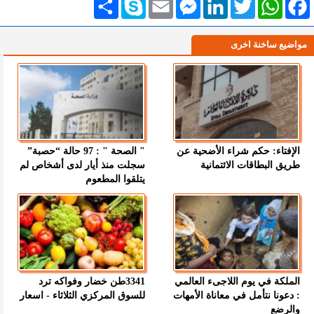
مواضيع ساخنة اخرى
الإفتاء: حكم شراء الأضحية عن
" الصحة " : 97 حالة “حصبة”
طريق البطاقات الائتمانية
سجلت منذ أيار لدى أشخاص لم
يتلقوا المطعوم
الملكة في يوم اللاجىء العالمي
3341طن خضار وفواكه ترد
: دعونا نتأمل في معاناة الأمهات
للسوق المركزي الثلاثاء - اسعار
والرضع