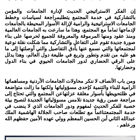
إن الفكر الاستراتيجي الحديث لإدارة الجامعات والمؤمن
بالتشاركية في خدمة المجتمع يتطلبمراجعة لسياسات وخطط
الجامعات الاستراتيجية والرامية لإزالة الأسوار المحيطة بالجامعات
لإدماجها تماماً مع المجتمع، وهذا ما سارعت به الجامعات العالمية
ومنذ عقود ومنها المرموقة والمعروفة للجميع لحرصها على بناء
صورة جديدة تقوم على التفاعل والتشاركية مما شكلت نقلة نوعية
لمجتمعاتها والتي نسمع عنها بأدق التفاصيل والتي أوصلتها إلى ما
هو عليه من تقدم وتطور وتربع في طليعة دول العالم، وهذا يدلل
على الرقي الحضاري لدور الجامعات الحيوي في بناء الدول
وحضارتها.
ومن باب الأنصاف لا ننكر محاولات الجامعات الأردنية ومساهماتها
الرامية للبناء والتنمية كإحدى مسؤولياتها ولكنها ما زالت متواضعة
في ظلتحويطها بأسوار مغلقة عزلتهاعن المجتمع والتي تحتاج إلى
مراجعة ضمن رؤية جديدة تلامس مسوؤلياتها الجديدة لتصبح بيئة
خصبة للفكر الحديث لمفهوم ودور الجامعات الذي لا ينضب في
خدمة المجتمعتناغماً مع تطلعات صاحب الجلالة الهاشمية الملك
عبدالله الثاني أبن الحسين المعظم وولي عهده الأمين حفظهم الله
ورعاهم .