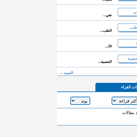
نفي...
الطب...
20...
الحصبة...
المزيد ...
ات القراء
د مقالات