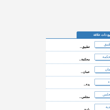
ع ذات علاقة
تطبيق...
محكمة...
عمان...
بدء...
مجلس...
بلدية...