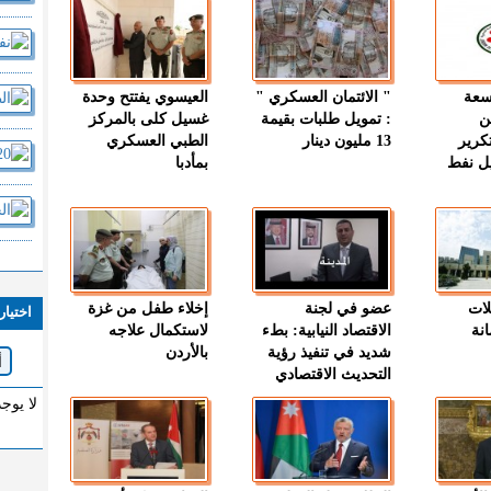
وسعة
" الائتمان العسكري "
العيسوي يفتتح وحدة
ن
: تمويل طلبات بقيمة
غسيل كلى بالمركز
كرير
13 مليون دينار
الطبي العسكري
ميل نفط
بمأدبا
لات
عضو في لجنة
إخلاء طفل من غزة
اختيار
نة
الاقتصاد النيابية: بطء
لاستكمال علاجه
شديد في تنفيذ رؤية
بالأردن
التحديث الاقتصادي
لا يوج