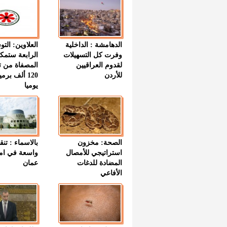
الدهامشة : الداخلية
العلاوين: الت
وفرت كل التسهيلات
الرابعة ستمك
لقدوم العراقيين
المصفاة من ت
للأردن
120 ألف بر
يوميا
الصحة: مخزون
بالاسماء : تنق
استراتيجي للأمصال
واسعة في اما
المضادة للدغات
عمان
الأفاعي