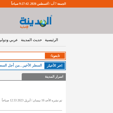
الجمعة 7 آب / أغسطس 2026. 9:27:42 صباحاً
الرئيسية
حديث المدينة
عربي ودولي
تابعونا:
السطر الأخير...من أجل السط
اخر اﻷخبار
اسرار المدينة
تم نشره الأحد 16 نيسان / أبريل 2023 12:33 صباحاً