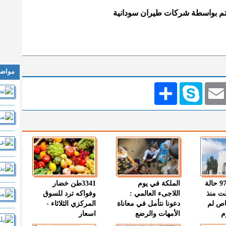
يتم بواسطة شركات طيران سودانية
مواضي
Emai
Skype
انشر
" الصحة " : 97 حالة
الملكة في يوم
3341طن خضار
ت منذ
اللاجىء العالمي :
وفواكه ترد للسوق
اص لم
دعونا نتأمل في معاناة
المركزي الثلاثاء -
م
الأمهات والرضع
اسعار