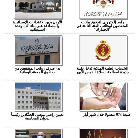
رابط إلكتروني لتدقيق بيانات
الأردن يدين الاعتداءات الإسرائيلية
المتقدمين لوظائف الفئة الثالثة في
والمصادقة على بناء ألف وحدة
"الجمارك"
استيطانية
الخدمات الطبية الملكية تُدخل تقنية
بدء صرف رواتب المنتفعين من
جديدة لمعالجة انسلاخ القوس الأبهر
صندوق المعونة الوطنية
ضبط 973 متسولا خلال شهر أيار
تعيين راضي موسى الحمَّادين رئيساً
لديوان المحاسبة