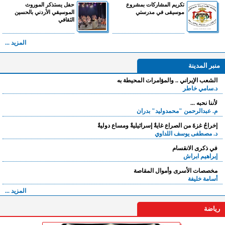
تكريم المشاركات بمشروع
حفل يستذكر الموروث
موسيقى في مدرستي
الموسيقي الأردني بالحسين
الثقافي
المزيد ...
منبر المدينة
الشعب الإيراني .. والمؤامرات المحيطة به
د.سامي خاطر
لأننا نحبه ...
م. عبدالرحمن "محمدوليد" بدران
إخراجُ غزةَ من الصراع غايةٌ إسرائيليةٌ ومساع دوليةٌ
د. مصطفى يوسف اللداوي
في ذكرى الانقسام
إبراهيم ابراش
مخصصات الأسرى وأموال المقاصة
أسامة خليفة
المزيد ...
رياضة