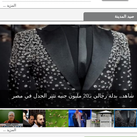
المزيد ...
صيد المدينة
مذبـ حة داخل سجن للنساء في هندوراس تخلف 41 قتـ يلة
المزيد ...