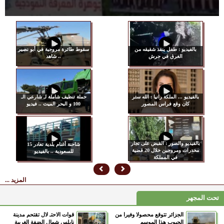
بالفيديو : طفل ينقذ شقيقه من
سقوط طائرة مروحية في أبو نصير
الغرق في جرش
.. شاهد
بالفيديو ... الملكة رانيا : الله ستر
حملة تنظيف شاملة لـ شارعي الـ
كان وقع فراس المصور
100 و البحر الميت .. فيديو
بالفيديو والصور : القبض على تجار
15 شاحنة أغنام بلدية تغادر
مخدرات ومروجين خلال 20 قضية
للسعودية .. بالفيديو
في المملكة
المزيد ...
تحت المجهر
الجزائر تتوقع محصولا وفيرا من
قوات الاحتـ لال تقتحم مدينة
الحبوب هذا الموسم
نابلس شمال الضفة الغربية