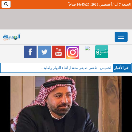
الجمعة 7 آب / أغسطس 2026. 10:45:26 صباحاً
Toggle
navigation
اخر اﻷخبار
الخميس : طقس صيفي معتدل اثناء النهار ولطيف اثناء الليل