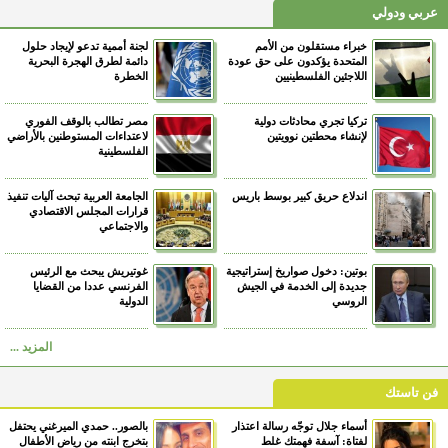
عربي ودولي
خبراء مستقلون من الأمم
لجنة أممية تدعو لإيجاد حلول
المتحدة يؤكدون على حق عودة
دائمة لطرق الهجرة البحرية
اللاجئين الفلسطينيين
الخطرة
تركيا تجري محادثات دولية
مصر تطالب بالوقف الفوري
لإنشاء محطتين نوويتين
لاعتداءات المستوطنين بالأراضي
الفلسطينية
اندلاع حريق كبير بوسط باريس
الجامعة العربية تبحث آليات تنفيذ
قرارات المجلس الاقتصادي
والاجتماعي
بوتين: دخول صواريخ إستراتيجية
غوتيريش يبحث مع الرئيس
جديدة إلى الخدمة في الجيش
الفرنسي عددا من القضايا
الروسي
الدولية
المزيد ...
فن تاستك
أسماء جلال توجّه رسالة اعتذار
بالصور.. حمدي الميرغني يحتفل
لفتاة: آسفة فهمتك غلط
بتخرج ابنته من رياض الأطفال