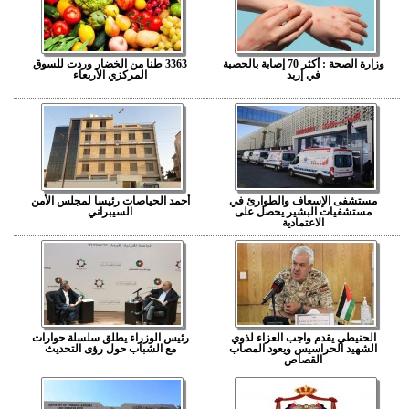
وزارة الصحة : أكثر 70 إصابة بالحصبة
3363 طنا من الخضار وردت للسوق
في إربد
المركزي الأربعاء
مستشفى الإسعاف والطوارئ في
أحمد الحياصات رئيسا لمجلس الأمن
مستشفيات البشير يحصل على
السيبراني
الاعتمادية
الحنيطي يقدم واجب العزاء لذوي
رئيس الوزراء يطلق سلسلة حوارات
الشهيد الحراسيس ويعود المصاب
مع الشباب حول رؤى التحديث
القصاص