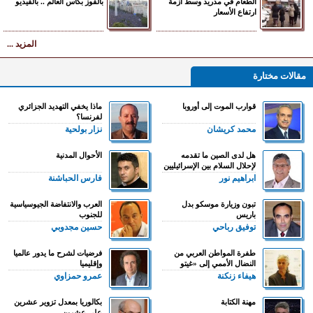
الطعام في مدريد وسط أزمة
بالفوز بكأس العالم .. بالفيديو
ارتفاع الأسعار
المزيد ...
مقالات مختارة
قوارب الموت إلى أوروبا
ماذا يخفي التهديد الجزائري
لفرنسا؟
محمد كريشان
نزار بولحية
هل لدى الصين ما تقدمه
الأحوال المدنية
لإحلال السلام بين الإسرائيليين
والفلسطينيين؟
ابراهيم نور
فارس الحباشنة
تبون وزيارة موسكو بدل
العرب والانتفاضة الجيوسياسية
باريس
للجنوب
توفيق رباحي
حسين مجدوبي
طفرة المواطن العربي من
فرضيات لشرح ما يدور عالميا
النضال الأممي إلى «غيتو
وإقليميا
الحومة»
هيفاء زنكنة
عمرو حمزاوي
مهنة الكتابة
بكالوريا بمعدل تزوير عشرين
على عشرين