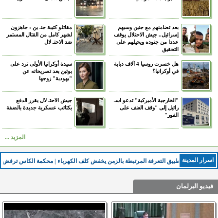
بعد تضامنهم مع جنين وسبهم
مقاتلو كتيبة جنـ ين : جاهزون
إسرائيل.. جيش الاحتلال يوقف
لشهر كامل من القتال المستمر
عددا من جنوده ويحيلهم على
ضد الاحتـ لال
التحقيق
هل خسرت روسيا 4 آلاف دبابة
سيدة أوكرانيا الأولى ترد على
في أوكرانيا؟
بوتين بعد تصريحاته عن
"يهودية" زوجها
"الخارجية الأميركية" تدعو اسـ
جيش الاحتـ لال يقرر الدفع
رائيل إلى "وقف العنف على
بكتائب عسكرية جديدة بالضفة
الفور"
المزيد ...
اسرار المدينة
تطبيق التعرفة المرتبطة بالزمن يخفض كلف الكهرباء | محكمة الكاس ترفض استئناف الرمثا بشأن قضية شرارة | عمان تفوز بمنحة في يوم اللاجئ العالمي | بدء صرف رواتب المنتفعين
فيديو البرلمان