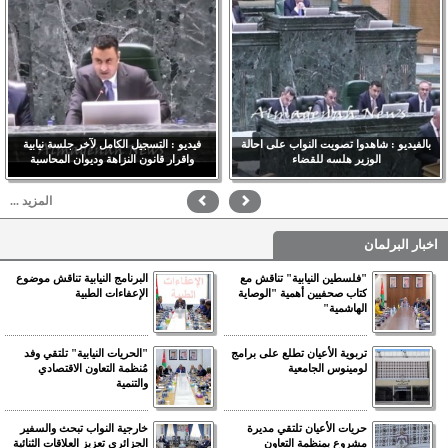
بالفيديو : شاهدوا تصويت النواب على احالة
فيديو : التسجيل الكامل لآخر جلسة نيابية
الوزير هلسه للقضاء
واقرار قانون النزاهة وديوان المحاسبة
المزيد ...
اخبار البرلمان
"فلسطين النيابية" تناقش مع
البرنامج النيابية تناقش موضوع
كتاب صحفيين أهمية "الوصاية
الإعفاءات الطبية
الهاشمية"
تربوية الأعيان تطلع على برامج
"الحريات النيابية" تلتقي وفد
لومينوس الجامعية
مُنظمة التعاون الاقتصادي
والتنمية
حريات الأعيان تلتقي مديرة
خارجية النواب تبحث والسفير
مشروع بمنظمة التعاون
الجزائري تعزيز العلاقات الثنائية