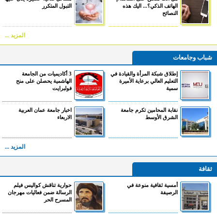
الهاتف الذكي؟... اليك هذه
التبول المتكرر
النصائح
المزيد ...
شباب وجامعات
إطلاق شبكة المرأة والقيادة في
3 أكاديميات من الجامعة
التعليم العالي برعاية الأميرة
الهاشمية يحصلن على منح
سمية
فولبرايت
نقابة المحامين تكرم جامعة
اخبار جامعة عمان العربية
الشرق الأوسط
الاربعاء
المزيد ...
ثقافة
أمسية ثقافية منوعة في
حوارية تناقش كواليس فيلم
الرصيفة
الرسالة ضمن فعاليات مهرجان
المسرح الحر