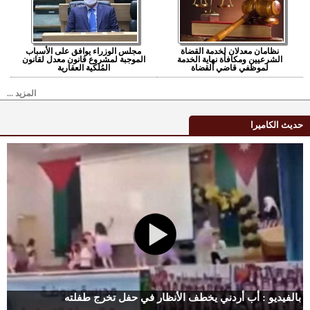
نظامان معدلان لخدمة القضاة
مجلس الوزراء يوافق على الأسباب
الشرعيين ومكافأة نهاية الخدمة
الموجبة لمشروع قانون معدل لقانون
لموظفي قاضي القضاة
المُلكية العقارية
المزيد ...
حديث الكاميرا
بالفيديو : أب أردني يخطف الأنظار في حفل تخرج طفلته