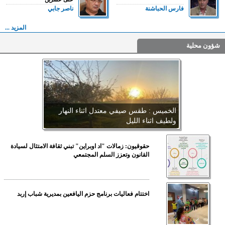
فارس الحباشنة
ناصر جابي
المزيد ...
شؤون محلية
الخميس : طقس صيفي معتدل اثناء النهار
ولطيف اثناء الليل
حقوقيون: زمالات "اد اوبراين" تبني ثقافة الامتثال لسيادة
القانون وتعزز السلم المجتمعي
اختتام فعاليات برنامج حزم اليافعين بمديرية شباب إربد