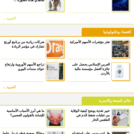
المزيد ...
اقتصاد وتكنولوجيا
تعثر مؤشرات الأسهم الأميركية
شركات ريادية من برنامج أورنج
تشارك في مؤتمر الريادة
العربي الإسلامي يحصل على
تراجع الأسهم الأوروبية وارتفاع
جائزة أفضل مؤسسة مالية
عوائد سندات اليورو
بالأردن
المزيد ...
عالم الصحة والاسرة
خبير تغذية يوضح كيفية الوقاية
ما هي أبرز الأسباب الأساسية
من تقلبات ضغط الدم في
للإصابة بالقولون العصبي؟
الطقس الحار
هل انت مدمن على استخدام
مشاكل صحية خطيرة يدل عليها