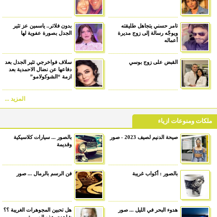
تامر حسني يتجاهل طليقته
بدون فلاتر.. ياسمين عز تثير
ويوجّه رسالة إلى زوج مديرة
الجدل بصورة عفوية لها
أعماله
القبض على زوج بوسي
سلاف فواخرجي تثير الجدل بعد
دفاعها عن نضال الاحمدية بعد
ازمة “الشوكولامو”
المزيد ...
ملكات ومنوعات ازياء
صيحة الدنيم لصيف 2023 - صور
بالصور ... سيارات كلاسيكية
وقديمة
بالصور : أكواب غريبة
فن الرسم بالرمال ... صور
هدوء البحر في الليل ... صور
هل تحبين المجوهرات الغريبة ؟؟
شاهدي هذه الصورة ...