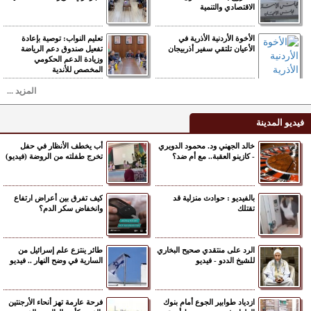
الاقتصادي والتنمية
الأخوة الأردنية الأذرية في
تعليم النواب: توصية بإعادة
الأعيان تلتقي سفير أذربيجان
تفعيل صندوق دعم الرياضة
وزيادة الدعم الحكومي
المخصص للأندية
المزيد ...
فيديو المدينة
خالد الجهني ود. محمود الدويري
أب يخطف الأنظار في حفل
- كازينو العقبة.. مع أم ضد؟
تخرج طفلته من الروضة (فيديو)
بالفيديو : حوادث منزلية قد
كيف تفرق بين أعراض ارتفاع
تقتلك
وانخفاض سكر الدم؟
الرد على منتقدي صحيح البخاري
طائر ينتزع علم إسرائيل من
للشيخ الددو - فيديو
السارية في وضح النهار .. فيديو
ازدياد طوابير الجوع أمام بنوك
فرحة عارمة تهز أنحاء الأرجنتين