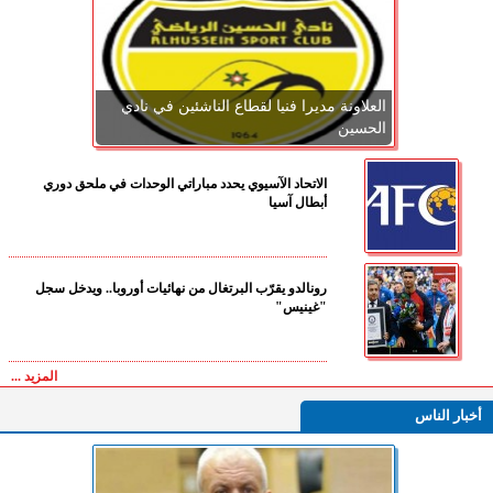
العلاونة مديرا فنيا لقطاع الناشئين في نادي
الحسين
الاتحاد الآسيوي يحدد مباراتي الوحدات في ملحق دوري
أبطال آسيا
رونالدو يقرّب البرتغال من نهائيات أوروبا.. ويدخل سجل
"غينيس"
المزيد ...
أخبار الناس