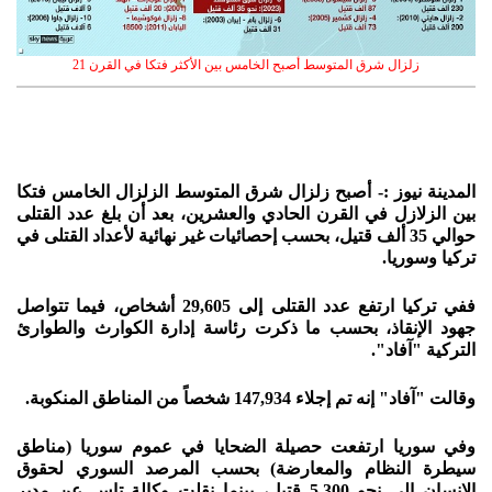
زلزال شرق المتوسط أصبح الخامس بين الأكثر فتكا في القرن 21
المدينة نيوز :- أصبح زلزال شرق المتوسط الزلزال الخامس فتكا
بين الزلازل في القرن الحادي والعشرين، بعد أن بلغ عدد القتلى
حوالي 35 ألف قتيل، بحسب إحصائيات غير نهائية لأعداد القتلى في
تركيا وسوريا.
ففي تركيا ارتفع عدد القتلى إلى 29,605 أشخاص، فيما تتواصل
جهود الإنقاذ، بحسب ما ذكرت رئاسة إدارة الكوارث والطوارئ
التركية "آفاد".
وقالت "آفاد" إنه تم إجلاء 147,934 شخصاً من المناطق المنكوبة.
وفي سوريا ارتفعت حصيلة الضحايا في عموم سوريا (مناطق
سيطرة النظام والمعارضة) بحسب المرصد السوري لحقوق
الإنسان إلى نحو 5,300 قتيل، بينما نقلت وكالة تاس عن مدير