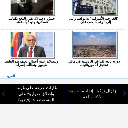
"الخارجية الأميركية" تدعو اسـ رائيل
جيش الاحتـ لال يقرر الدفع بكتائب
إلى "وقف العنف على ...
عسكرية جديدة بالضفة...
دورية تابعة لفـ اغنر الروسية في مالي
وينسلاند: ندين أعمال العنف ضد الفلسـ
تحتجز 21 موريتانيا...
طينيين ونطالب إسرا...
المزيد ...
غارات عنيفة على غزة..
اختيارات القراء
زلزال تركيا.. إنقاذ مسنة بعد
وإطلاق صواريخ على
163 ساعة
المستوطنات (فيديو)
لا يوجد مقالات