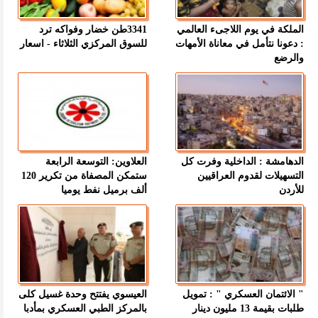
الملكة في يوم اللاجىء العالمي
3341طن خضار وفواكه ترد
: دعونا نتأمل في معاناة الأمهات
للسوق المركزي الثلاثاء - اسعار
والرضع
الدهامشة : الداخلية وفرت كل
العلاوين: التوسعة الرابعة
التسهيلات لقدوم العراقيين
ستمكن المصفاة من تكرير 120
للأردن
ألف برميل نفط يوميا
" الائتمان العسكري " : تمويل
العيسوي يفتتح وحدة غسيل كلى
طلبات بقيمة 13 مليون دينار
بالمركز الطبي العسكري بمأدبا