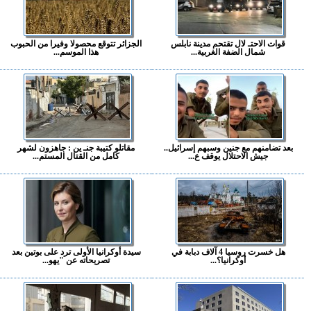
قوات الاحتـ لال تقتحم مدينة نابلس
الجزائر تتوقع محصولا وفيرا من الحبوب
شمال الضفة الغربية...
هذا الموسم...
بعد تضامنهم مع جنين وسبهم إسرائيل..
مقاتلو كتيبة جنـ ين : جاهزون لشهر
جيش الاحتلال يوقف ع...
كامل من القتال المستم...
هل خسرت روسيا 4 آلاف دبابة في
سيدة أوكرانيا الأولى ترد على بوتين بعد
أوكرانيا؟...
تصريحاته عن "يهو...