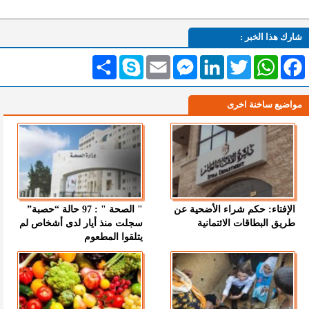
شارك هذا الخبر :
Facebook
WhatsApp
Twitter
LinkedIn
Messenger
Email
Skype
انشر
مواضيع ساخنة اخرى
الإفتاء: حكم شراء الأضحية عن
" الصحة " : 97 حالة “حصبة”
طريق البطاقات الائتمانية
سجلت منذ أيار لدى أشخاص لم
يتلقوا المطعوم