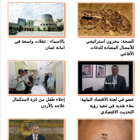
الصحة: مخزون استراتيجي
بالاسماء : تنقلات واسعة في
للأمصال المضادة للدغات
امانة عمان
الأفاعي
عضو في لجنة الاقتصاد النيابية:
إخلاء طفل من غزة لاستكمال
بطء شديد في تنفيذ رؤية
علاجه بالأردن
التحديث الاقتصادي