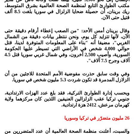
مكتب الطوارئ التابع لمنظمة الصحة العالمية بشرق المتوسط،
ريك برينان، أن حصيلة ضحايا الزلزال في سوريا بلغت 8.5 ألف
قتيل حتى الآن.
وقال برينان أمس الأحد: "من الصعب إعطاء أرقام دقيقة حتى
الآن، لأنها تتزايد كل يوم، ونحن ننتظر بيانات دقيقة من الشمال
الغربي"، مضيفا أنه "بناء على المعلومات المتوفرة لدينا، قتل
حوالي 4,000 شخص في الأراضي التي تسيطر عليها الحكومة
السورية، وأصيب 2,500 آخرون، وفي شمال غربي سوريا قتل 4.5
آلاف وجرح 7.5 آلاف".
وفي وقت سابق حذرت مفوضية الأمم المتحدة للاجئين من أن
الزلازل المدمرة قد تكون شردت 5.3 مليون شخص في سوريا.
وبحسب إدارة الطوارئ التركية، فقد بلغ عدد الهزات الارتدادية،
جنوبي تركيا عقب الزلزالين العنيفين اللذين كان مركزهما ولاية
كهرمان مرعش، 2412 هزة ارتدادية.
26 مليون متضرّر في تركيا وسوريا
والسبت، أعلنت منظمة الصحة العالمية أن عدد المتضررين من