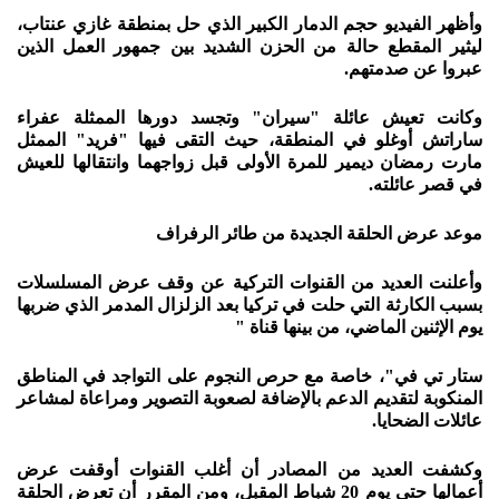
وأظهر الفيديو حجم الدمار الكبير الذي حل بمنطقة غازي عنتاب،
ليثير المقطع حالة من الحزن الشديد بين جمهور العمل الذين
عبروا عن صدمتهم.
وكانت تعيش عائلة "سيران" وتجسد دورها الممثلة عفراء
ساراتش أوغلو في المنطقة، حيث التقى فيها "فريد" الممثل
مارت رمضان ديمير للمرة الأولى قبل زواجهما وانتقالها للعيش
في قصر عائلته.
موعد عرض الحلقة الجديدة من طائر الرفراف
وأعلنت العديد من القنوات التركية عن وقف عرض المسلسلات
بسبب الكارثة التي حلت في تركيا بعد الزلزال المدمر الذي ضربها
يوم الإثنين الماضي، من بينها قناة "
ستار تي في"، خاصة مع حرص النجوم على التواجد في المناطق
المنكوبة لتقديم الدعم بالإضافة لصعوبة التصوير ومراعاة لمشاعر
عائلات الضحايا.
وكشفت العديد من المصادر أن أغلب القنوات أوقفت عرض
أعمالها حتى يوم 20 شباط المقبل، ومن المقرر أن تعرض الحلقة