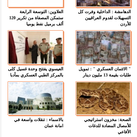
الدهامشة : الداخلية وفرت كل
العلاوين: التوسعة الرابعة
التسهيلات لقدوم العراقيين
ستمكن المصفاة من تكرير 120
للأردن
ألف برميل نفط يوميا
" الائتمان العسكري " : تمويل
العيسوي يفتتح وحدة غسيل كلى
طلبات بقيمة 13 مليون دينار
بالمركز الطبي العسكري بمأدبا
الصحة: مخزون استراتيجي
بالاسماء : تنقلات واسعة في
للأمصال المضادة للدغات
امانة عمان
الأفاعي