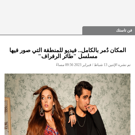
فن تاستك
المكان دُمر بالكامل.. فيديو للمنطقة التي صور فيها
مسلسل "طائر الرفراف"
تم نشره الإثنين 13 شباط / فبراير 2023 09:56 مساءً