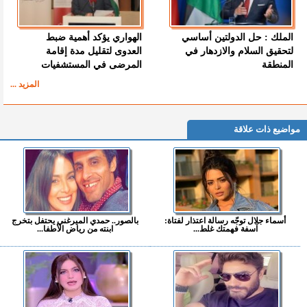
الملك : حل الدولتين أساسي
الهواري يؤكد أهمية ضبط
لتحقيق السلام والازدهار في
العدوى لتقليل مدة إقامة
المنطقة
المرضى في المستشفيات
المزيد ...
مواضيع ذات علاقة
أسماء جلال توجّه رسالة اعتذار لفتاة:
بالصور.. حمدي الميرغني يحتفل بتخرج
آسفة فهمتك غلط...
ابنته من رياض الأطفا...