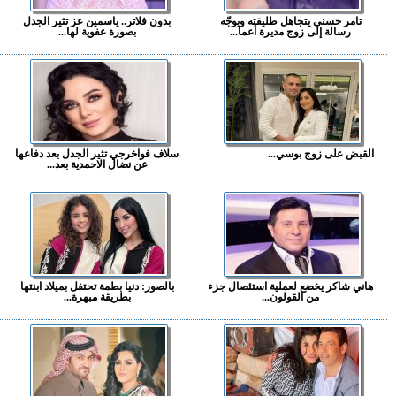
تامر حسني يتجاهل طليقته ويوجّه
بدون فلاتر.. ياسمين عز تثير الجدل
رسالة إلى زوج مديرة أعما...
بصورة عفوية لها...
القبض على زوج بوسي...
سلاف فواخرجي تثير الجدل بعد دفاعها
عن نضال الاحمدية بعد...
هاني شاكر يخضع لعملية استئصال جزء
بالصور: دنيا بطمة تحتفل بميلاد ابنتها
من القولون...
بطريقة مبهرة...