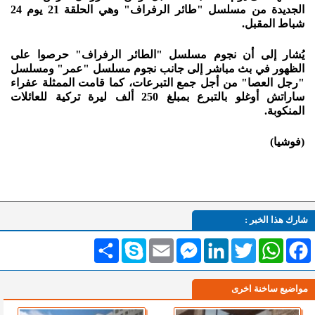
الجديدة من مسلسل "طائر الرفراف" وهي الحلقة 21 يوم 24
شباط المقبل.
يُشار إلى أن نجوم مسلسل "الطائر الرفراف" حرصوا على
الظهور في بث مباشر إلى جانب نجوم مسلسل "عمر" ومسلسل
"رجل العصا" من أجل جمع التبرعات، كما قامت الممثلة عفراء
ساراتش أوغلو بالتبرع بمبلغ 250 ألف ليرة تركية للعائلات
المنكوبة.
(فوشيا)
شارك هذا الخبر :
Facebook
WhatsApp
Twitter
LinkedIn
Messenger
Email
Skype
انشر
مواضيع ساخنة اخرى