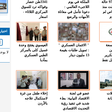
" الصحة " : 97 حالة
الملكة في يوم
3341طن خضار
ت منذ
اللاجىء العالمي :
وفواكه ترد للسوق
اص لم
دعونا نتأمل في معاناة
المركزي الثلاثاء -
م
الأمهات والرضع
اسعار
اختيار
وسعة
" الائتمان العسكري "
العيسوي يفتتح وحدة
ن
: تمويل طلبات بقيمة
غسيل كلى بالمركز
لا يوج
كرير
13 مليون دينار
الطبي العسكري
ميل نفط
بمأدبا
لات
عضو في لجنة
إخلاء طفل من غزة
نة
الاقتصاد النيابية: بطء
لاستكمال علاجه
شديد في تنفيذ رؤية
بالأردن
التحديث الاقتصادي