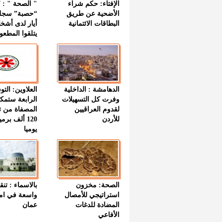
الإفتاء: حكم شراء
الأضحية عن طريق
“حصبة” سجل
البطاقات الائتمانية
أيار لدى أشخ
يتلقوا المطعو
الدهامشة : الداخلية
العلاوين: الت
وفرت كل التسهيلات
الرابعة ستمك
لقدوم العراقيين
المصفاة من ت
للأردن
120 ألف بر
يوميا
الصحة: مخزون
بالاسماء : تنق
استراتيجي للأمصال
واسعة في اما
المضادة للدغات
عمان
الأفاعي