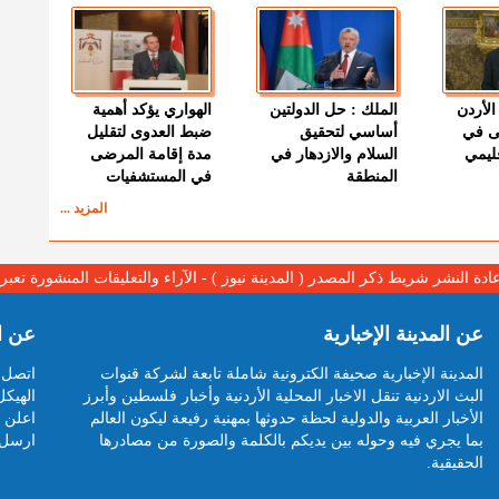
الأردن
الملك : حل الدولتين
الهواري يؤكد أهمية
ى في
أساسي لتحقيق
ضبط العدوى لتقليل
قليمي
السلام والازدهار في
مدة إقامة المرضى
المنطقة
في المستشفيات
المزيد ...
عادة النشر شريط ذكر المصدر ( المدينة نيوز ) - الآراء والتعليقات المنشورة تع
عن المدينة الإخبارية
عن ا
المدينة الإخبارية صحيفة الكترونية شاملة تابعة لشركة قنوات
اتصل ب
البث الاردنية تنقل الاخبار المحلية الأردنية وأخبار فلسطين وأبرز
الهيكل
الأخبار العربية والدولية لحظة حدوثها بمهنية رفيعة ليكون العالم
اعلن م
بما يجري فيه وحوله بين يديكم بالكلمة والصورة من مصادرها
ارسل 
الحقيقية.