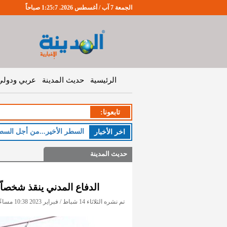
الجمعة 7 آب / أغسطس 2026. 1:25:8 صباحاً
الرئيسية
حديث المدينة
عربي ودولي
تابعونا:
السطر الأخير...من أجل السط
اخر اﻷخبار
حديث المدينة
الدفاع المدني ينقذ شخصا
تم نشره الثلاثاء 14 شباط / فبراير 2023 10:38 مساءً