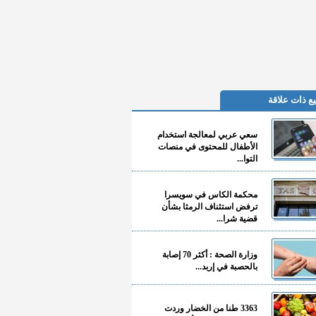
ع ذات علاقة
سعي عربي لمعالجة استخدام
الأطفال للمحتوى في منصات
التوا...
محكمة الكاس في سويسرا
ترفض استئناف الرمثا بشأن
قضية شرا...
وزارة الصحة : أكثر 70 إصابة
بالحصبة في إربد...
3363 طنا من الخضار وردت