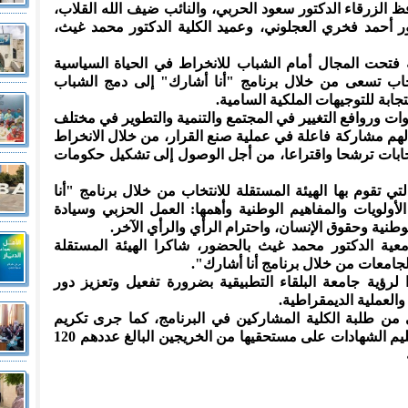
 الزرقاء الدكتور سعود الحربي، والنائب ضيف الله القلاب،
ور أحمد فخري العجلوني، وعميد الكلية الدكتور محمد غيث،
ية فتحت المجال أمام الشباب للانخراط في الحياة السياسية
انتخاب تسعى من خلال برنامج "أنا أشارك" إلى دمج الشباب
جابة للتوجيهات الملكية السامية.
ات وروافع التغيير في المجتمع والتنمية والتطوير في مختلف
هم مشاركة فاعلة في عملية صنع القرار، من خلال الانخراط
خابات ترشحا واقتراعا، من أجل الوصول إلى تشكيل حكومات
تي تقوم بها الهيئة المستقلة للانتخاب من خلال برنامج "أنا
ولويات والمفاهيم الوطنية وأهمها: العمل الحزبي وسيادة
وطنية وحقوق الإنسان، واحترام الرأي والرأي الآخر.
معية الدكتور محمد غيث بالحضور، شاكرا الهيئة المستقلة
جامعات من خلال برنامج أنا أشارك".
ا لرؤية جامعة البلقاء التطبيقية بضرورة تفعيل وتعزيز دور
العملية الديمقراطية.
 طلبة الكلية المشاركين في البرنامج، كما جرى تكريم
المؤسسات القائمة على البرنامج، وتسليم الشهادات على مستحقيها من الخريجين البالغ عددهم 120