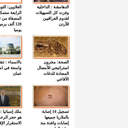
الدهامشة : الداخلية
العلاوين: الت
وفرت كل التسهيلات
الرابعة ستمك
لقدوم العراقيين
المصفاة من ت
للأردن
120 ألف بر
يوميا
الصحة: مخزون
بالاسماء : تنق
استراتيجي للأمصال
واسعة في اما
المضادة للدغات
عمان
الأفاعي
تسجيل 14 إصابة
ملك إسبانيا : 
بالملاريا جميعها
هو حجر الرح
إصابات وافدة منذ
الاستقرار الإ