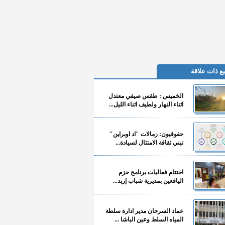
ع ذات علاقة
الخميس : طقس صيفي معتدل
اثناء النهار ولطيف اثناء الليل...
حقوقيون: زمالات "اد اوبراين"
تبني ثقافة الامتثال لسيادة...
اختتام فعاليات برنامج حزم
اليافعين بمديرية شباب إربد...
عماد السرحان مدير ادارة سلطة
المياه السلط وعين الباشا ...