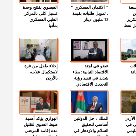
وسعة
" الائتمان العسكري "
العيسوي يفتتح وحدة
ن
: تمويل طلبات بقيمة
غسيل كلى بالمركز
كرير
13 مليون دينار
الطبي العسكري
ميل نفط
بمأدبا
لات
عضو في لجنة
إخلاء طفل من غزة
نة
الاقتصاد النيابية: بطء
لاستكمال علاجه
شديد في تنفيذ رؤية
بالأردن
التحديث الاقتصادي
الأردن
الملك : حل الدولتين
الهواري يؤكد أهمية
ى في
أساسي لتحقيق
ضبط العدوى لتقليل
قليمي
السلام والازدهار في
مدة إقامة المرضى