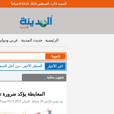
السبت 8 آب / أغسطس 2026. 9:54:32 صباحاً
الرئيسية
حديث المدينة
عربي ودولي
تابعونا:
السطر الأخير...من أجل السط
اخر اﻷخبار
شؤون محلية
المعايطة يؤكد ضرورة ت
تم نشره الإثنين 20 شباط / فبراير 2023 05:11 مساءً