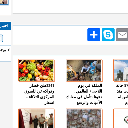
اختيار
Emai
Skype
انشر
لا يوج
" الصحة " : 97 حالة
الملكة في يوم
3341طن خضار
ت منذ
اللاجىء العالمي :
وفواكه ترد للسوق
اص لم
دعونا نتأمل في معاناة
المركزي الثلاثاء -
م
الأمهات والرضع
اسعار