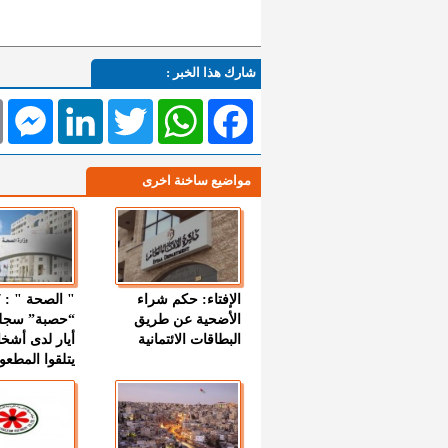
شارك هذا الخبر :
l
Messenger
LinkedIn
Twitter
WhatsApp
Facebook
مواضيع ساخنة اخرى
الإفتاء: حكم شراء
الأضحية عن طريق
“حصبة” سجل
البطاقات الائتمانية
أيار لدى أشخ
يتلقوا المطعو