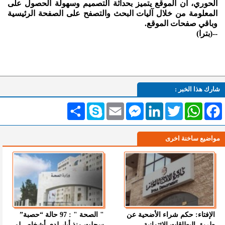
الحوري، أن الموقع يتميز بحداثة التصميم وسهولة الحصول على
المعلومة من خلال آليات البحث والتصفح على الصفحة الرئيسية
وباقي صفحات الموقع.
--(بترا)
شارك هذا الخبر :
Facebook
WhatsApp
Twitter
LinkedIn
Messenger
Email
Skype
انشر
مواضيع ساخنة اخرى
الإفتاء: حكم شراء الأضحية عن
" الصحة " : 97 حالة “حصبة”
طريق البطاقات الائتمانية
سجلت منذ أيار لدى أشخاص لم