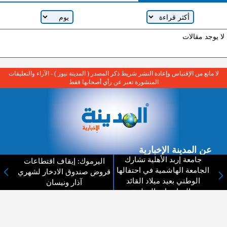
لا يوجد مقالات
لا مانع من الإقتباس وإعادة النشر شريط ذكر المصدر ( المدينة نيوز ) - الآراء والتعليقات
المنشورة تعبر عن رأي أصحابها فقط
عن المدينة الإخبارية
جامعة إربد الأهلية تشارك
اليرموك: إيقاف اقتطاعات
المدينة الإخبارية صحيفة الكترونية شاملة تابعة لشركة قنوات البث
الجامعة الهاشمية في احتفالها
قروض صندوق الادخار لشهري
الاردنية تنقل الاخبار المحلية الأردنية وأخبار فلسطين وأبرز الأخبار
الوطني بعيد ميلاد القائد
آذار ونيسان
العربية والدولية لحظة حدوثها بمهنية رفيعة ليكون العالم بما يجري
والمناسبات الوطنية
فيه وحوله بين يديكم بالكلمة والصورة من مصادرها الحقيقية.
عن الشركة