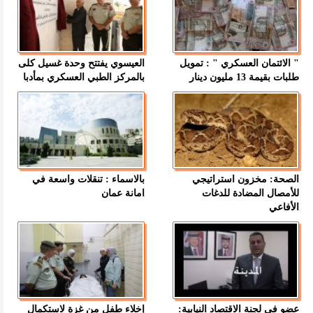
" الائتمان العسكري " : تمويل
العيسوي يفتتح وحدة غسيل كلى
طلبات بقيمة 13 مليون دينار
بالمركز الطبي العسكري بمأدبا
الصحة: مخزون استراتيجي
بالاسماء : تنقلات واسعة في
للأمصال المضادة للدغات
امانة عمان
الأفاعي
عضو في لجنة الاقتصاد النيابية:
إخلاء طفل من غزة لاستكمال