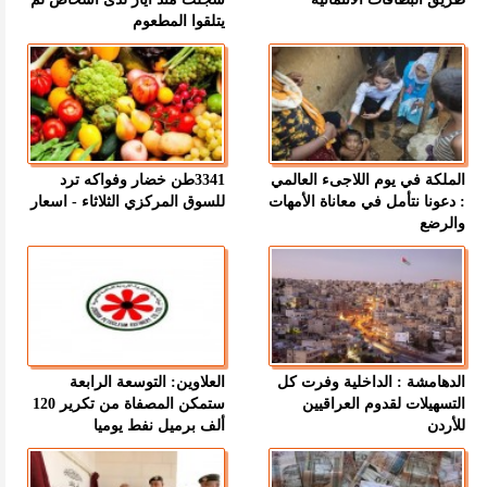
يتلقوا المطعوم
الملكة في يوم اللاجىء العالمي
3341طن خضار وفواكه ترد
: دعونا نتأمل في معاناة الأمهات
للسوق المركزي الثلاثاء - اسعار
والرضع
الدهامشة : الداخلية وفرت كل
العلاوين: التوسعة الرابعة
التسهيلات لقدوم العراقيين
ستمكن المصفاة من تكرير 120
للأردن
ألف برميل نفط يوميا