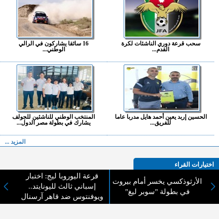
سحب قرعة دوري الناشئات لكرة
16 سائقا يشاركون في الرالي
القدم...
الوطني...
الحسين إربد يعين أحمد هايل مدربا عاما
المنتخب الوطني للناشئين للجولف
للفريق...
يشارك في بطولة مصر الدول...
المزيد ...
اختيارات القراء
قرعة اليوروبا ليج: اختبار
الأرثوذكسي يخسر أمام بيروت
إسباني ثالث لليونايتد..
في بطولة "سوبر ليغ"
ويوفنتوس ضد قاهر آرسنال
لا يوجد مقالات