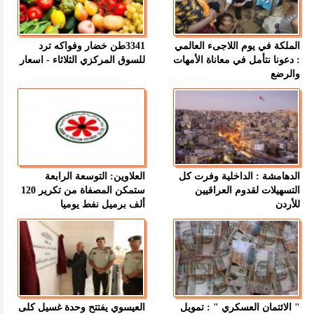
الملكة في يوم اللاجىء العالمي
3341طن خضار وفواكه ترد
: دعونا نتأمل في معاناة الأمهات
للسوق المركزي الثلاثاء - اسعار
والرضع
الدهامشة : الداخلية وفرت كل
العلاوين: التوسعة الرابعة
التسهيلات لقدوم العراقيين
ستمكن المصفاة من تكرير 120
للأردن
ألف برميل نفط يوميا
" الائتمان العسكري " : تمويل
العيسوي يفتتح وحدة غسيل كلى