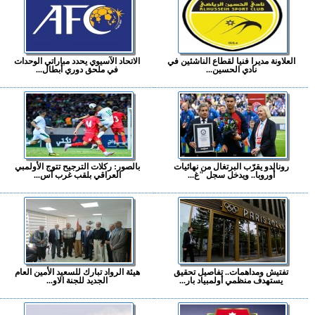
العلاونة مديرا فنيا لقطاع الناشئين في
الاتحاد الآسيوي يحدد مباراتي الوحدات
نادي الحسين...
في ملحق دوري أبطال...
رونالدو يقرّب البرتغال من نهائيات
بالصور: ركلات الترجيح تتوج الأولمبي
أوروبا.. ويدخل سجل "غ...
العراقي بلقب غرب آس...
تفتيش ومداهمات.. تفاصيل تحقيق
هيئة الرواد تبارك للسعيد الأمين العام
يستهدف منظمي أولمبياد بار...
الجديد للجنة الاو...