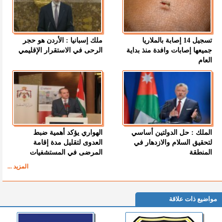
تسجيل 14 إصابة بالملاريا
ملك إسبانيا : الأردن هو حجر
جميعها إصابات وافدة منذ بداية
الرحى في الاستقرار الإقليمي
العام
الملك : حل الدولتين أساسي
الهواري يؤكد أهمية ضبط
لتحقيق السلام والازدهار في
العدوى لتقليل مدة إقامة
المنطقة
المرضى في المستشفيات
المزيد ...
مواضيع ذات علاقة