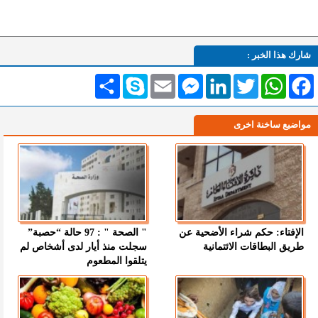
شارك هذا الخبر :
Facebook
WhatsApp
Twitter
LinkedIn
Messenger
Email
Skype
انشر
مواضيع ساخنة اخرى
الإفتاء: حكم شراء الأضحية عن
" الصحة " : 97 حالة “حصبة”
طريق البطاقات الائتمانية
سجلت منذ أيار لدى أشخاص لم
يتلقوا المطعوم