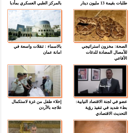
طلبات بقيمة 13 مليون دينار
بالمركز الطبي العسكري بمأدبا
الصحة: مخزون استراتيجي
بالاسماء : تنقلات واسعة في
للأمصال المضادة للدغات
امانة عمان
الأفاعي
عضو في لجنة الاقتصاد النيابية:
إخلاء طفل من غزة لاستكمال
بطء شديد في تنفيذ رؤية
علاجه بالأردن
التحديث الاقتصادي