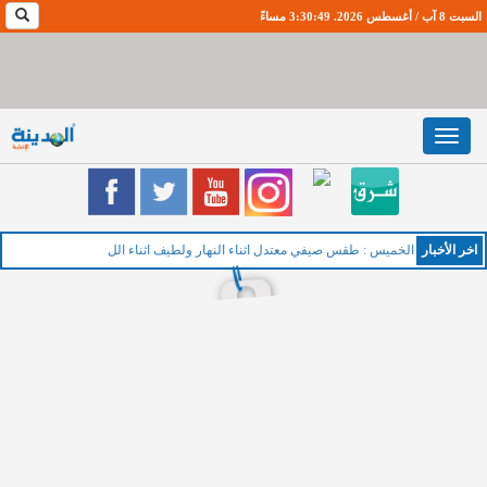
السبت 8 آب / أغسطس 2026. 3:30:49 مساءً
Toggle
navigation
اخر اﻷخبار
الخميس : طقس صيفي معتدل اثناء النهار ولطيف اثناء الليل