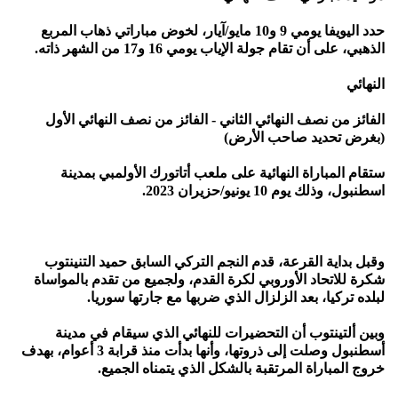
حدد اليويفا يومي 9 و10 مايو/آيار، لخوض مباراتي ذهاب المربع
الذهبي، على أن تقام جولة الإياب يومي 16 و17 من الشهر ذاته.
النهائي
الفائز من نصف النهائي الثاني - الفائز من نصف النهائي الأول
(بغرض تحديد صاحب الأرض)
ستقام المباراة النهائية على ملعب أتاتورك الأولمبي بمدينة
اسطنبول، وذلك يوم 10 يونيو/حزيران 2023.
وقبل بداية القرعة، قدم النجم التركي السابق حميد التنينتوب
شكرة للاتحاد الأوروبي لكرة القدم، ولجميع من تقدم بالمواساة
لبلده تركيا، بعد الزلزال الذي ضربها مع جارتها سوريا.
وبين ألتينتوب أن التحضيرات للنهائي الذي سيقام في مدينة
أسطنبول وصلت إلى ذروتها، وأنها بدأت منذ قرابة 3 أعوام، بهدف
خروج المباراة المرتقبة بالشكل الذي يتمناه الجميع.