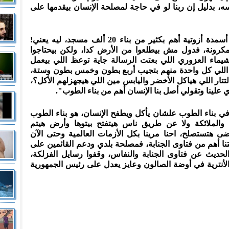
، بدليل إن ربنا لو في حاجة لمصلحة الإنسان بيقدمها على
وواصل خالد الجندي: "فافتتاح مصنع أسمدة أزوتية أهم بكثير من بناء 20 ألف مسجد، ليه يعني!
مكرونة، فدول مش بيطلعوا من الأرض كدا، ولكن بيحتاجوا
شيماء العزوري اللي بعتت الرسالة جاية توعظ اللي بيعمل
 اللي كل واحدة منهم بتجيب أربع بطون وخمس بطون وستة،
زيدلنا بتاع 20 مليون، فالتتار اللي هياكل الأخضر واليابس مين اللي هيجهزلهم الأكل؟،
علينا وتقولي أصل بنا الإنسان أهم من بناء الطوب".
ي بناء الطوب علشان يأكل ويطفح الإنسان، هو بناء الطوب
والملائكة ولا عن طريق ناس هيتفتح بيتوها وأرض هيتم
ضى هتستصلح، احنا مرينا بكل الأزمات العالمية وحتى الآن
 أهم من فتاوى الجنابة، فمصلحة بلدي ودعم القائمين على
لحديث عن فتاوى الجنابة والنفاس، وقفوا رسايل الفزلكة،
أنترية في أوضة الصالون وعايز يعدل على رئيس الجمهورية