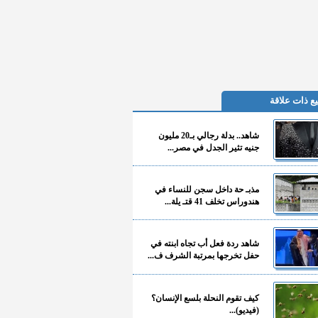
ع ذات علاقة
شاهد.. بدلة رجالي بـ20 مليون
جنيه تثير الجدل في مصر...
مذبـ حة داخل سجن للنساء في
هندوراس تخلف 41 قتـ يلة...
شاهد ردة فعل أب تجاه ابنته في
حفل تخرجها بمرتبة الشرف ف...
كيف تقوم النحلة بلسع الإنسان؟
(فيديو)...