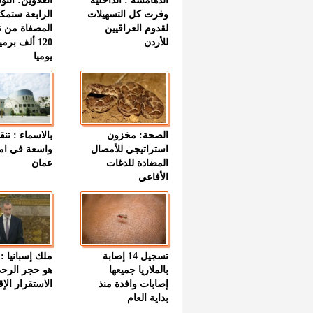
الدهامشة : الداخلية
العلاوين: الت
وفرت كل التسهيلات
الرابعة ستمك
لقدوم العراقيين
المصفاة من ت
للأردن
120 ألف بر
يوميا
الصحة: مخزون
بالاسماء : تنق
استراتيجي للأمصال
واسعة في اما
المضادة للدغات
عمان
الأفاعي
تسجيل 14 إصابة
ملك إسبانيا : 
بالملاريا جميعها
هو حجر الرح
إصابات وافدة منذ
الاستقرار الإ
بداية العام