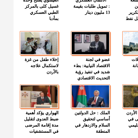
وسعة
" الائتمان العسكري "
العيسوي يفتتح وحدة
ن
: تمويل طلبات بقيمة
غسيل كلى بالمركز
كرير
13 مليون دينار
الطبي العسكري
ميل نفط
بمأدبا
لات
عضو في لجنة
إخلاء طفل من غزة
نة
الاقتصاد النيابية: بطء
لاستكمال علاجه
شديد في تنفيذ رؤية
بالأردن
التحديث الاقتصادي
الأردن
الملك : حل الدولتين
الهواري يؤكد أهمية
ى في
أساسي لتحقيق
ضبط العدوى لتقليل
قليمي
السلام والازدهار في
مدة إقامة المرضى
المنطقة
في المستشفيات