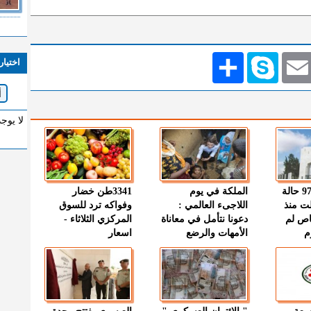
Emai
Skype
انشر
اختيار
لا يوج
" الصحة " : 97 حالة
الملكة في يوم
3341طن خضار
ت منذ
اللاجىء العالمي :
وفواكه ترد للسوق
اص لم
دعونا نتأمل في معاناة
المركزي الثلاثاء -
م
الأمهات والرضع
اسعار