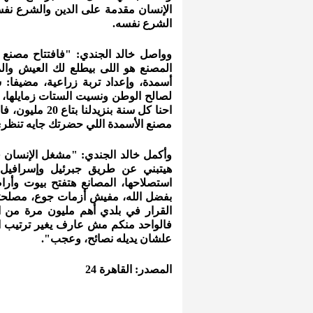
الإنسان مقدمة على الدين والشرع نفسه
الشرع نفسه.
المصنع هو اللى بيطلع لك العيش وال
أسمدة، وإعداد تربة زراعية، مضيفا: 
لصالح الوطن ونسيت الستات زمايلها،
احنا كل سنة بن
مصنع الأسمدة اللي حضرتك جايه تنظري 
وأكمل خالد الجندي: "مشغل الإنسان ف
هيتبني عن طريق جبرئيل وإسرافيل 
استصلاحها، المصانع هتفتح بيوت وأرا
بفضل الله، مفيش أزمات جوع، مصلحتنا
القرار في بلدي أهم مليون مرة من ا
فالواحد منكم مش عارف يغير ترتيب ال
علشان يديله نصائح، وعجب".
المصدر: القاهرة 24