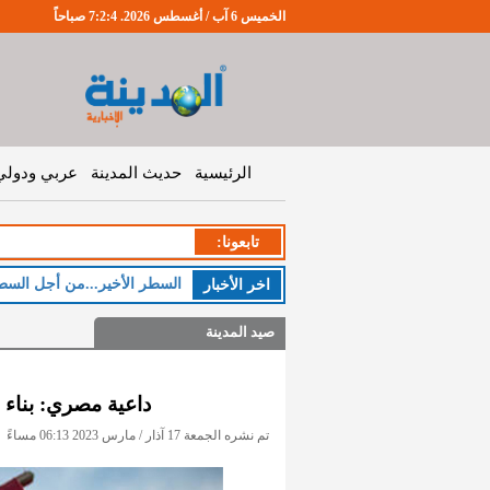
الخميس 6 آب / أغسطس 2026. 7:2:5 صباحاً
الرئيسية
حديث المدينة
عربي ودولي
تابعونا:
السطر الأخير...من أجل السط
اخر اﻷخبار
صيد المدينة
داعية مصري: بناء مصنع
تم نشره الجمعة 17 آذار / مارس 2023 06:13 مساءً