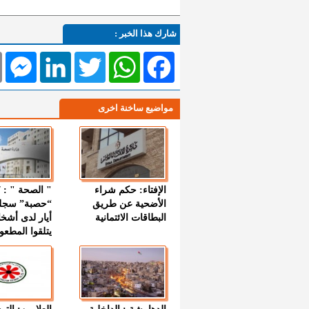
شارك هذا الخبر :
l
Messenger
LinkedIn
Twitter
WhatsApp
Facebook
مواضيع ساخنة اخرى
الإفتاء: حكم شراء
الأضحية عن طريق
“حصبة” سجل
البطاقات الائتمانية
أيار لدى أشخ
يتلقوا المطعو