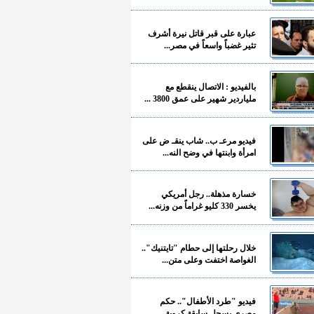
عبارة على قبر قاتل نيرة أشرف
تثير غضباً واسعاً في مصر...
بالفيديو : الاتصال ينقطع مع
ملياردير شهير على عمق 3800 ...
فيديو مرعـ ب.. شاب ينقـ ض على
امرأة وابنتها في وضح النه...
خسارة مذهلة.. رجل أمريكي
يخسر 330 كليو غراماً من وزنه...
خلال رحلتها إلى حطام "تايتنيك"..
الغواصة اختفت وعلى متن...
فيديو "طرد الأطفال".. حكم
مصري يسجل سابقة كروية...