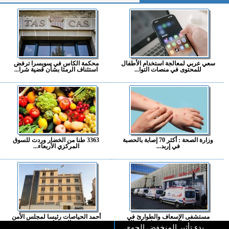
سعي عربي لمعالجة استخدام الأطفال
محكمة الكاس في سويسرا ترفض
للمحتوى في منصات التوا...
استئناف الرمثا بشأن قضية شرا...
وزارة الصحة : أكثر 70 إصابة بالحصبة
3363 طنا من الخضار وردت للسوق
في إربد...
المركزي الأربعاء...
مستشفى الإسعاف والطوارئ في
أحمد الحياصات رئيسا لمجلس الأمن
مستشفيات البشير يحصل على الا...
السيبراني...
بدء تأثير المنخفض الجوي