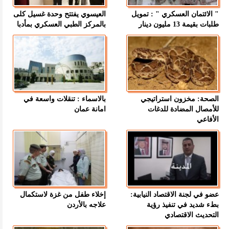
" الائتمان العسكري " : تمويل
العيسوي يفتتح وحدة غسيل كلى
طلبات بقيمة 13 مليون دينار
بالمركز الطبي العسكري بمأدبا
الصحة: مخزون استراتيجي
بالاسماء : تنقلات واسعة في
للأمصال المضادة للدغات
امانة عمان
الأفاعي
عضو في لجنة الاقتصاد النيابية:
إخلاء طفل من غزة لاستكمال
بطء شديد في تنفيذ رؤية
علاجه بالأردن
التحديث الاقتصادي