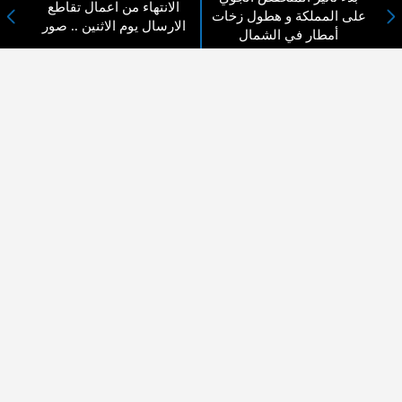
الانتهاء من اعمال تقاطع
على المملكة و هطول زخات
الارسال يوم الاثنين .. صور
أمطار في الشمال
الحنيطي يقدم واجب العزاء لذوي
رئيس الوزراء يطلق سلسلة حوارات مع
الشهيد الحراسيس ويعود الم...
الشباب حول رؤى التحدي...
رابط إلكتروني لتدقيق بيانات
الأردن يدين الاعتداءات الإسرائيلية
المتقدمين لوظائف الفئة الثا...
والمصادقة على بناء أ...
المزيد ...
اختيارات القراء