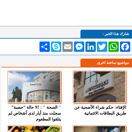
شارك هذا الخبر :
Facebook
WhatsApp
Twitter
LinkedIn
Messenger
Email
Skype
انشر
مواضيع ساخنة اخرى
الإفتاء: حكم شراء الأضحية عن
" الصحة " : 97 حالة “حصبة”
طريق البطاقات الائتمانية
سجلت منذ أيار لدى أشخاص لم
يتلقوا المطعوم