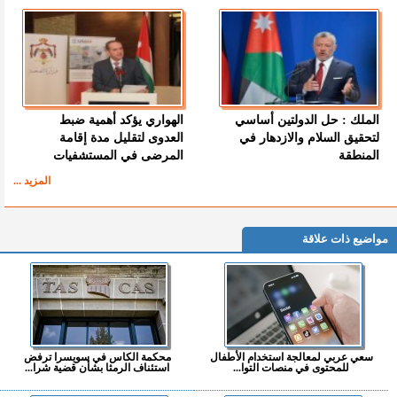
الملك : حل الدولتين أساسي
الهواري يؤكد أهمية ضبط
لتحقيق السلام والازدهار في
العدوى لتقليل مدة إقامة
المنطقة
المرضى في المستشفيات
المزيد ...
مواضيع ذات علاقة
سعي عربي لمعالجة استخدام الأطفال
محكمة الكاس في سويسرا ترفض
للمحتوى في منصات التوا...
استئناف الرمثا بشأن قضية شرا...