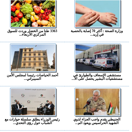
وزارة الصحة : أكثر 70 إصابة بالحصبة
3363 طنا من الخضار وردت للسوق
في إربد...
المركزي الأربعاء...
مستشفى الإسعاف والطوارئ في
أحمد الحياصات رئيسا لمجلس الأمن
مستشفيات البشير يحصل على الا...
السيبراني...
الحنيطي يقدم واجب العزاء لذوي
رئيس الوزراء يطلق سلسلة حوارات مع
الشهيد الحراسيس ويعود الم...
الشباب حول رؤى التحدي...