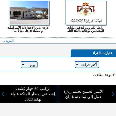
رابط إلكتروني لتدقيق بيانات
الأردن يدين الاعتداءات الإسرائيلية
المتقدمين لوظائف الفئة الثا...
والمصادقة على بناء أ...
المزيد ...
اختيارات القراء
لا يوجد مقالات
تركيب 30 جهاز كشف
الأمير الحسن يختتم زيارة
لا مانع من الإقتباس وإعادة النشر شريط ذكر المصدر ( المدينة نيوز ) - الآراء والتعليقات
إشعاعي بمطار الملكة علياء
عمل إلى سلطنة عُمان
المنشورة تعبر عن رأي أصحابها فقط
نهاية 2023