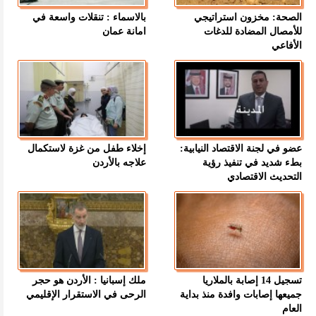
الصحة: مخزون استراتيجي
بالاسماء : تنقلات واسعة في
للأمصال المضادة للدغات
امانة عمان
الأفاعي
عضو في لجنة الاقتصاد النيابية:
إخلاء طفل من غزة لاستكمال
بطء شديد في تنفيذ رؤية
علاجه بالأردن
التحديث الاقتصادي
تسجيل 14 إصابة بالملاريا
ملك إسبانيا : الأردن هو حجر
جميعها إصابات وافدة منذ بداية
الرحى في الاستقرار الإقليمي
العام