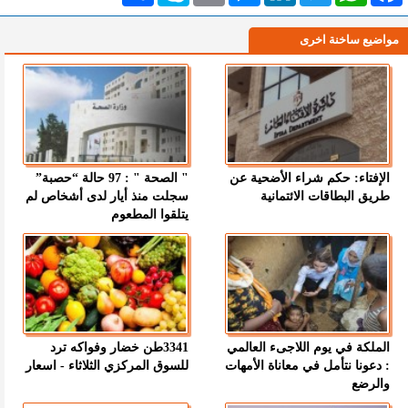
مواضيع ساخنة اخرى
الإفتاء: حكم شراء الأضحية عن
" الصحة " : 97 حالة “حصبة”
طريق البطاقات الائتمانية
سجلت منذ أيار لدى أشخاص لم
يتلقوا المطعوم
الملكة في يوم اللاجىء العالمي
3341طن خضار وفواكه ترد
: دعونا نتأمل في معاناة الأمهات
للسوق المركزي الثلاثاء - اسعار
والرضع