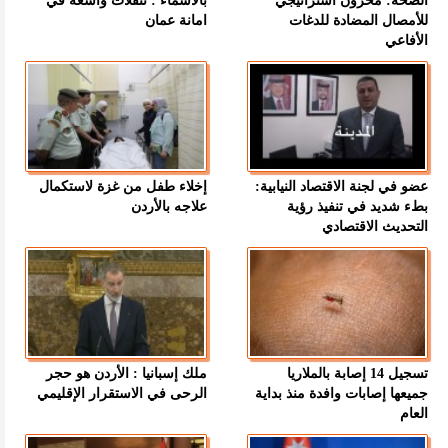
الصحة: مخزون استراتيجي
بالاسماء : تنقلات واسعة في
للأمصال المضادة للدغات
امانة عمان
الأفاعي
عضو في لجنة الاقتصاد النيابية:
إخلاء طفل من غزة لاستكمال
بطء شديد في تنفيذ رؤية
علاجه بالأردن
التحديث الاقتصادي
تسجيل 14 إصابة بالملاريا
ملك إسبانيا : الأردن هو حجر
جميعها إصابات وافدة منذ بداية
الرحى في الاستقرار الإقليمي
العام