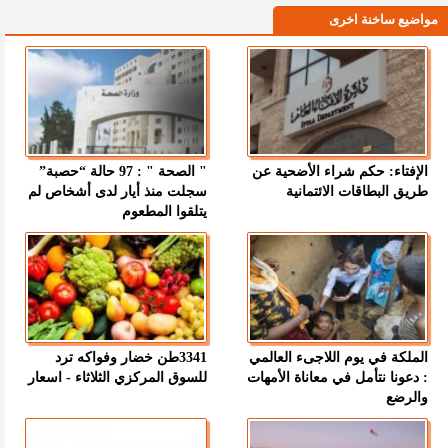
مواضيع ساخنة اخرى
الإفتاء: حكم شراء الأضحية عن
" الصحة " : 97 حالة “حصبة”
طريق البطاقات الائتمانية
سجلت منذ أيار لدى أشخاص لم
يتلقوا المطعوم
الملكة في يوم اللاجىء العالمي
3341طن خضار وفواكه ترد
: دعونا نتأمل في معاناة الأمهات
للسوق المركزي الثلاثاء - اسعار
والرضع