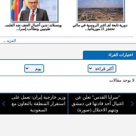
دورية تابعة لفـ اغنر الروسية في مالي
وينسلاند: ندين أعمال العنف ضد الفلسـ
تحتجز 21 موريتانيا...
طينيين ونطالب إسرا...
المزيد ...
اختيارات القراء
لا يوجد مقالات
"سرايا القدس" تعلن عن
وزير خارجية إيران: نعمل على
لا مانع من الإقتباس وإعادة النشر شريط ذكر المصدر ( المدينة نيوز ) - الآراء والتعليقات
اغتيال أحد قادتها في دمشق
استقرار المنطقة بالتعاون مع
المنشورة تعبر عن رأي أصحابها فقط
وتتهم الاحتلال (صورة)
السعودية