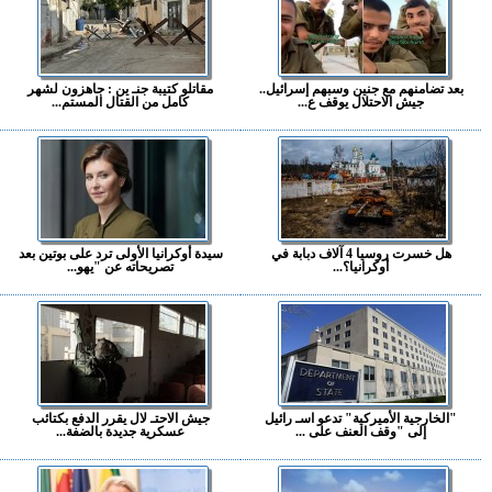
بعد تضامنهم مع جنين وسبهم إسرائيل..
مقاتلو كتيبة جنـ ين : جاهزون لشهر
جيش الاحتلال يوقف ع...
كامل من القتال المستم...
هل خسرت روسيا 4 آلاف دبابة في
سيدة أوكرانيا الأولى ترد على بوتين بعد
أوكرانيا؟...
تصريحاته عن "يهو...
"الخارجية الأميركية" تدعو اسـ رائيل
جيش الاحتـ لال يقرر الدفع بكتائب
إلى "وقف العنف على ...
عسكرية جديدة بالضفة...