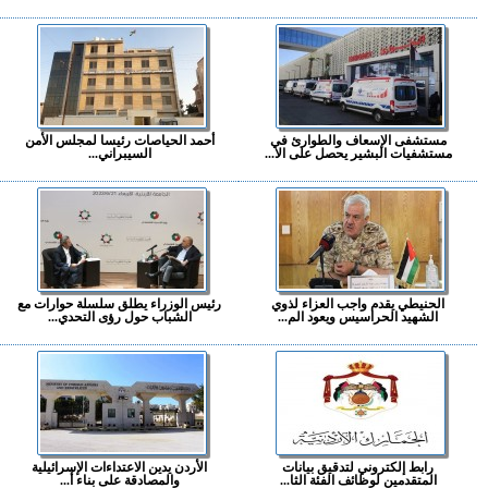
مستشفى الإسعاف والطوارئ في
أحمد الحياصات رئيسا لمجلس الأمن
مستشفيات البشير يحصل على الا...
السيبراني...
الحنيطي يقدم واجب العزاء لذوي
رئيس الوزراء يطلق سلسلة حوارات مع
الشهيد الحراسيس ويعود الم...
الشباب حول رؤى التحدي...
رابط إلكتروني لتدقيق بيانات
الأردن يدين الاعتداءات الإسرائيلية
المتقدمين لوظائف الفئة الثا...
والمصادقة على بناء أ...