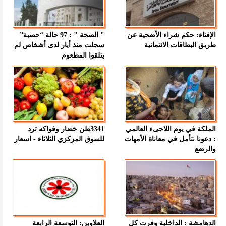
الإفتاء: حكم شراء الأضحية عن
" الصحة " : 97 حالة “حصبة”
طريق البطاقات الائتمانية
سجلت منذ أيار لدى أشخاص لم
يتلقوا المطعوم
الملكة في يوم اللاجىء العالمي
3341طن خضار وفواكه ترد
: دعونا نتأمل في معاناة الأمهات
للسوق المركزي الثلاثاء - اسعار
والرضع
الدهامشة : الداخلية وفرت كل
العلاوين: التوسعة الرابعة