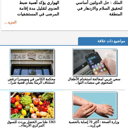
الملك : حل الدولتين أساسي
الهواري يؤكد أهمية ضبط
لتحقيق السلام والازدهار في
العدوى لتقليل مدة إقامة
المنطقة
المرضى في المستشفيات
المزيد ...
مواضيع ذات علاقة
سعي عربي لمعالجة استخدام الأطفال
محكمة الكاس في سويسرا ترفض
للمحتوى في منصات التوا...
استئناف الرمثا بشأن قضية شرا...
وزارة الصحة : أكثر 70 إصابة بالحصبة
3363 طنا من الخضار وردت للسوق
في إربد...
المركزي الأربعاء...