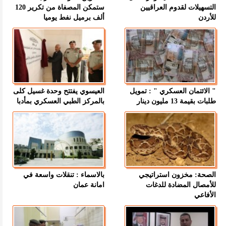
التسهيلات لقدوم العراقيين
ستمكن المصفاة من تكرير 120
للأردن
ألف برميل نفط يوميا
" الائتمان العسكري " : تمويل
العيسوي يفتتح وحدة غسيل كلى
طلبات بقيمة 13 مليون دينار
بالمركز الطبي العسكري بمأدبا
الصحة: مخزون استراتيجي
بالاسماء : تنقلات واسعة في
للأمصال المضادة للدغات
امانة عمان
الأفاعي