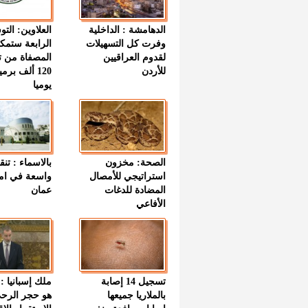
الدهامشة : الداخلية
العلاوين: الت
وفرت كل التسهيلات
الرابعة ستمك
لقدوم العراقيين
المصفاة من ت
للأردن
120 ألف بر
يوميا
الصحة: مخزون
بالاسماء : تنق
استراتيجي للأمصال
واسعة في اما
المضادة للدغات
عمان
الأفاعي
تسجيل 14 إصابة
ملك إسبانيا : 
بالملاريا جميعها
هو حجر الرح