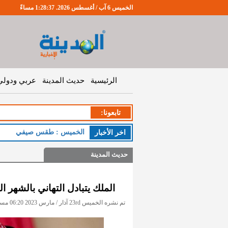
الخميس 6 آب / أغسطس 2026. 1:28:38 مساءً
الرئيسية
حديث المدينة
عربي ودولي
تابعونا:
الخميس : طقس صيفي معتد
اخر اﻷخبار
حديث المدينة
الملك يتبادل التهاني بالشهر
تم نشره الخميس 23rd آذار / مارس 2023 06:20 مساءً