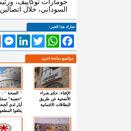
جومارات توكاييف، ورئي
السوداني، خلال اتصالين 
شارك هذا الخبر :
l
Messenger
LinkedIn
Twitter
WhatsApp
Facebook
مواضيع ساخنة اخرى
الإفتاء: حكم شراء
الأضحية عن طريق
“حصبة” سجل
البطاقات الائتمانية
أيار لدى أشخ
يتلقوا المطعو