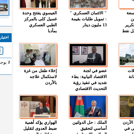
وسعة
" الائتمان العسكري "
العيسوي يفتتح وحدة
ن
: تمويل طلبات بقيمة
غسيل كلى بالمركز
كرير
13 مليون دينار
الطبي العسكري
ميل نفط
بمأدبا
اختيار
لا يوج
لات
عضو في لجنة
إخلاء طفل من غزة
نة
الاقتصاد النيابية: بطء
لاستكمال علاجه
شديد في تنفيذ رؤية
بالأردن
التحديث الاقتصادي
الأردن
الملك : حل الدولتين
الهواري يؤكد أهمية
ى في
أساسي لتحقيق
ضبط العدوى لتقليل