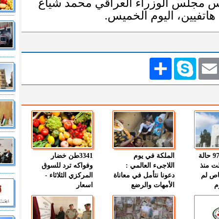
س مجلس الوزراء العراقي محمد شياع
هاتفيين، اليوم الخميس.
Emai
Skype
انشر
" الصحة " : 97 حالة
الملكة في يوم
3341طن خضار
ت منذ
اللاجىء العالمي :
وفواكه ترد للسوق
اص لم
دعونا نتأمل في معاناة
المركزي الثلاثاء -
م
الأمهات والرضع
اسعار