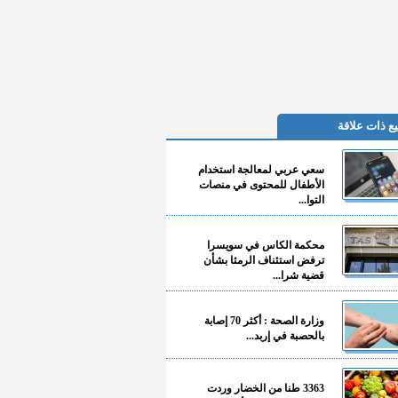
ع ذات علاقة
سعي عربي لمعالجة استخدام
الأطفال للمحتوى في منصات
التوا...
محكمة الكاس في سويسرا
ترفض استئناف الرمثا بشأن
قضية شرا...
وزارة الصحة : أكثر 70 إصابة
بالحصبة في إربد...
3363 طنا من الخضار وردت