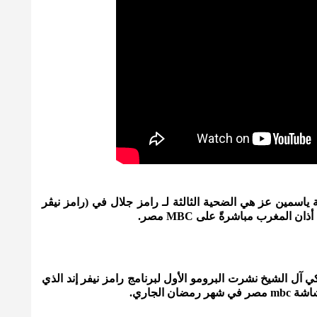
ات mbc أن الإعلامية ياسمين عز هي الضحية الثالثة لـ رامز جلال في (رامز نيڤر
المغرب مباشرةً على MBC مصر.
آل الشيخ نشرت البرومو الأول لبرنامج رامز نيفر إند الذي
 الجاري.