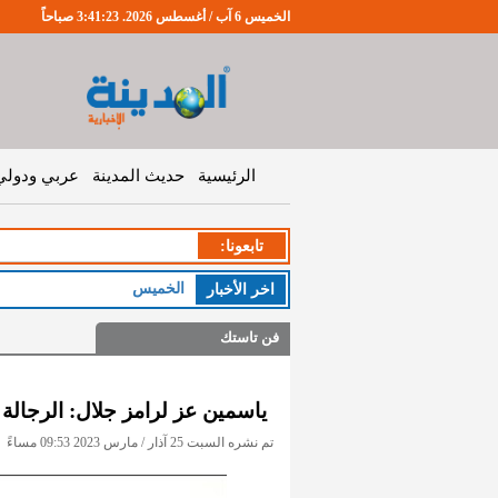
الخميس 6 آب / أغسطس 2026. 3:41:24 صباحاً
الرئيسية
حديث المدينة
عربي ودولي
تابعونا:
الخميس : طقس صيفي
اخر اﻷخبار
فن تاستك
ياسمين عز لرامز جلال: الرجالة
تم نشره السبت 25 آذار / مارس 2023 09:53 مساءً