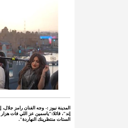
المدينة نيوز :- وجه الفنان رامز جلال، 
إند"، قائلا:"ياسمين عز اللي فات هزا
الستات منتظرينك النهاردة".