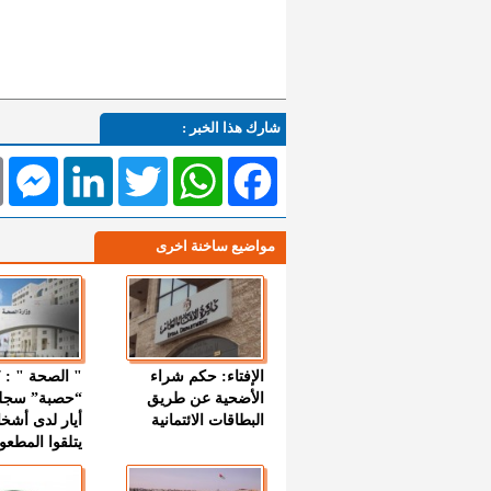
شارك هذا الخبر :
l
Messenger
LinkedIn
Twitter
WhatsApp
Facebook
مواضيع ساخنة اخرى
الإفتاء: حكم شراء
الأضحية عن طريق
“حصبة” سجل
البطاقات الائتمانية
أيار لدى أشخ
يتلقوا المطعو