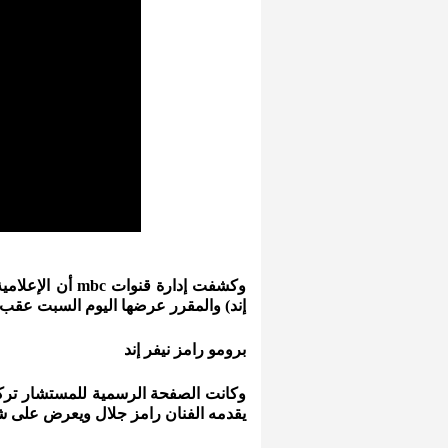
وكشفت إدارة قنو
إند) والمقرر عرضها اليوم السبت عقب أذان 
برومو رامز نيفر إند
وكانت الصفحة الرسمية للمستشار تركي 
يقدمه الفنان رامز جلال ويعرض على شاشة mbc مصر في شهر رمضان