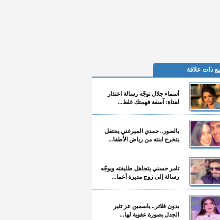
ع ذات علاقة
أسماء جلال توجّه رسالة اعتذار
لفتاة: آسفة فهمتك غلط...
بالصور.. حمدي الميرغني يحتفل
بتخرج ابنته من رياض الأطفا...
تامر حسني يتجاهل طليقته ويوجّه
رسالة إلى زوج مديرة أعما...
بدون فلاتر.. ياسمين عز تثير
الجدل بصورة عفوية لها...