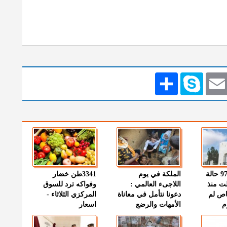
Emai
Skype
انشر
" الصحة " : 97 حالة
الملكة في يوم
3341طن خضار
ت منذ
اللاجىء العالمي :
وفواكه ترد للسوق
اص لم
دعونا نتأمل في معاناة
المركزي الثلاثاء -
م
الأمهات والرضع
اسعار