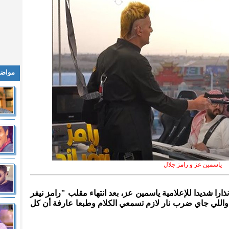
مواضي
ياسمين عز و رامز جلال
إنذارا شديدا للإعلامية ياسمين عز، بعد انتهاء مقلب "رامز نيفر
ر واللي جاي ضرب نار لازم تسمعي الكلام وطبعا عارفة أن كل