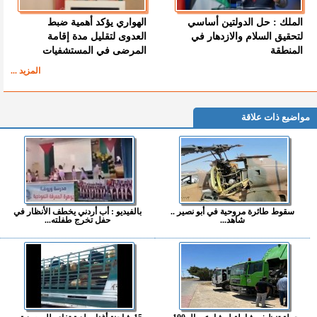
الملك : حل الدولتين أساسي
الهواري يؤكد أهمية ضبط
لتحقيق السلام والازدهار في
العدوى لتقليل مدة إقامة
المنطقة
المرضى في المستشفيات
المزيد ...
مواضيع ذات علاقة
سقوط طائرة مروحية في أبو نصير ..
بالفيديو : أب أردني يخطف الأنظار في
شاهد...
حفل تخرج طفلته...