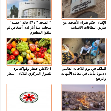
الإفتاء: حكم شراء الأضحية عن
" الصحة " : 97 حالة “حصبة”
طريق البطاقات الائتمانية
سجلت منذ أيار لدى أشخاص لم
يتلقوا المطعوم
الملكة في يوم اللاجىء العالمي
3341طن خضار وفواكه ترد
: دعونا نتأمل في معاناة الأمهات
للسوق المركزي الثلاثاء - اسعار
والرضع