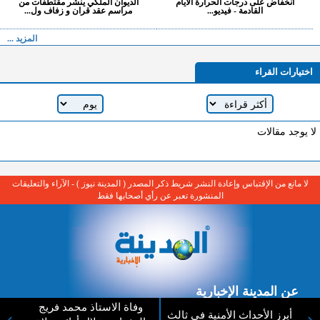
انخفاض على درجات الحرارة الايام
الديوان الملكي ينشر مقتطفات من
القادمة - فيديو...
مراسم عقد قران و زفاف ول...
المزيد ...
اختيارات القراء
لا يوجد مقالات
لا مانع من الإقتباس وإعادة النشر شريط ذكر المصدر ( المدينة نيوز ) - الآراء والتعليقات
المنشورة تعبر عن رأي أصحابها فقط
عن المدينة الإخبارية
المدينة الإخبارية صحيفة الكترونية شاملة تابعة لشركة قنوات البث
وفاة الاستاذ محمد فريج