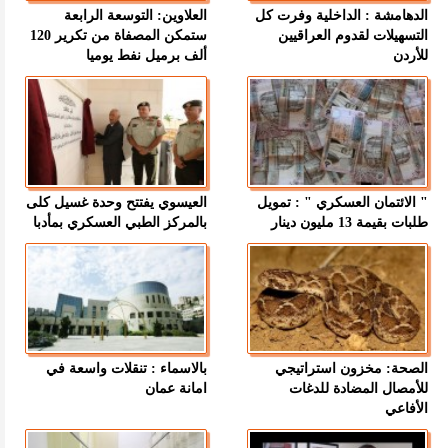
الدهامشة : الداخلية وفرت كل
العلاوين: التوسعة الرابعة
التسهيلات لقدوم العراقيين
ستمكن المصفاة من تكرير 120
للأردن
ألف برميل نفط يوميا
" الائتمان العسكري " : تمويل
العيسوي يفتتح وحدة غسيل كلى
طلبات بقيمة 13 مليون دينار
بالمركز الطبي العسكري بمأدبا
الصحة: مخزون استراتيجي
بالاسماء : تنقلات واسعة في
للأمصال المضادة للدغات
امانة عمان
الأفاعي