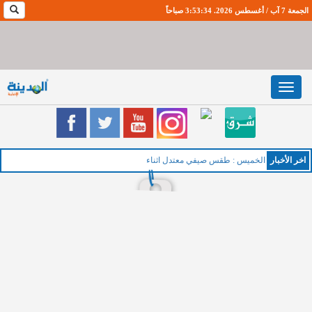
الجمعة 7 آب / أغسطس 2026. 3:53:36 صباحاً
Toggle
navigation
اخر اﻷخبار
الخميس : طقس صيفي معتدل اثناء النهار ولطيف