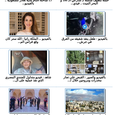
حملة تنظيف شاملة لـ شارعي الـ 100 و
15 شاحنة أغنام بلدية تغادر للسعودية ..
البحر الميت .. فيدي...
بالفيديو...
بالفيديو : طفل ينقذ شقيقه من الغرق
بالفيديو ... الملكة رانيا : الله ستر كان
في جرش...
وقع فراس الم...
بالفيديو والصور : القبض على تجار
شاهد : فيديو متداول للجندي المصري
مخدرات ومروجين خلال 2...
الذي نفذ عملية على ال...