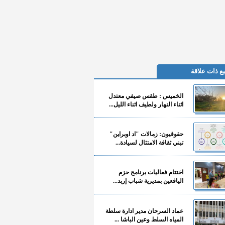
ع ذات علاقة
الخميس : طقس صيفي معتدل
اثناء النهار ولطيف اثناء الليل...
حقوقيون: زمالات "اد اوبراين"
تبني ثقافة الامتثال لسيادة...
اختتام فعاليات برنامج حزم
اليافعين بمديرية شباب إربد...
عماد السرحان مدير ادارة سلطة
المياه السلط وعين الباشا ...