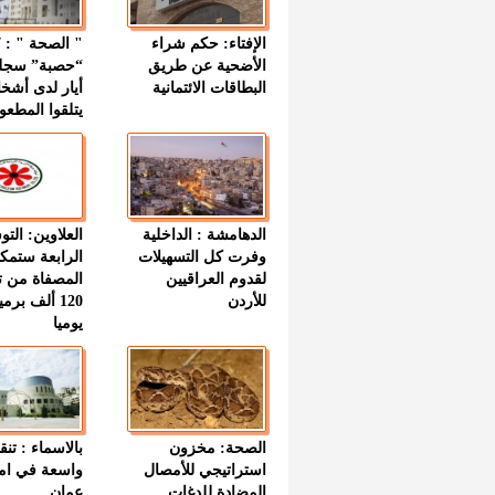
الإفتاء: حكم شراء
الأضحية عن طريق
“حصبة” سجل
البطاقات الائتمانية
أيار لدى أشخ
يتلقوا المطعو
الدهامشة : الداخلية
العلاوين: الت
وفرت كل التسهيلات
الرابعة ستمك
لقدوم العراقيين
المصفاة من ت
للأردن
120 ألف بر
يوميا
الصحة: مخزون
بالاسماء : تنق
استراتيجي للأمصال
واسعة في اما
المضادة للدغات
عمان