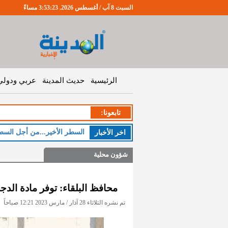
السبت 8 آب / أغسطس 2026. 3:53:24 مساءً
الرئيسية
حديث المدينة
عربي ودولي
تابعونا:
ا
اخر اﻷخبار
شؤون محلية
محافظ البلقاء: توفر مادة الد
تم نشره الثلاثاء 28 آذار / مارس 2023 12:21 صباحاً