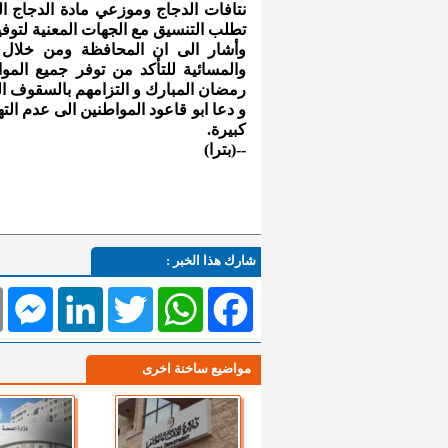
نتافات الدجاج وموزعي مادة الدجاج ا
تطلب التنسيق مع الجهات المعنية لتوفي
وأشار الى ان المحافظة ومن خلال لج
والمسائية للتأكد من توفر جميع المواد
رمضان المبارك و التزامهم بالسقوف ال
و دعا ابو قاعود المواطنين الى عدم ال
كبيرة.
--(بترا)
شارك هذا الخبر :
l
Messenger
LinkedIn
Twitter
WhatsApp
Facebook
مواضيع ساخنة اخرى