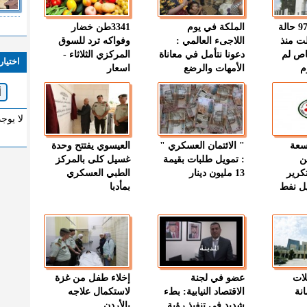
" الصحة " : 97 حالة
الملكة في يوم
3341طن خضار
ت منذ
اللاجىء العالمي :
وفواكه ترد للسوق
اص لم
دعونا نتأمل في معاناة
المركزي الثلاثاء -
اختيار
م
الأمهات والرضع
اسعار
لا يوج
وسعة
" الائتمان العسكري "
العيسوي يفتتح وحدة
ن
: تمويل طلبات بقيمة
غسيل كلى بالمركز
كرير
13 مليون دينار
الطبي العسكري
ميل نفط
بمأدبا
لات
عضو في لجنة
إخلاء طفل من غزة
نة
الاقتصاد النيابية: بطء
لاستكمال علاجه
شديد في تنفيذ رؤية
بالأردن