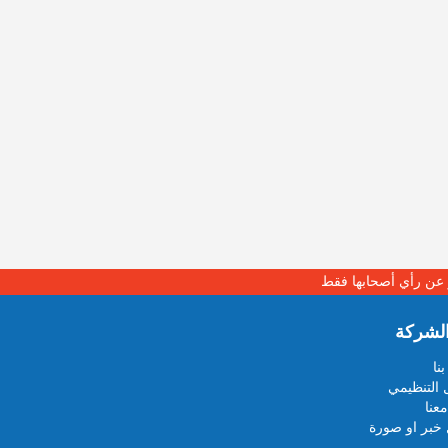
بر عن رأي أصحابها فقط
لشركة
نا
 التنظيمي
عنا
خبر او صورة