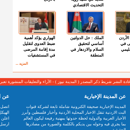
التحديث الاقتصادي
الأردن
الملك : حل الدولتين
الهواري يؤكد أهمية
ى في
أساسي لتحقيق
ضبط العدوى لتقليل
قليمي
السلام والازدهار في
مدة إقامة المرضى
المنطقة
في المستشفيات
المزيد ...
عادة النشر شريط ذكر المصدر ( المدينة نيوز ) - الآراء والتعليقات المنشورة تع
عن المدينة الإخبارية
عن ا
المدينة الإخبارية صحيفة الكترونية شاملة تابعة لشركة قنوات
اتصل ب
البث الاردنية تنقل الاخبار المحلية الأردنية وأخبار فلسطين وأبرز
الهيكل
الأخبار العربية والدولية لحظة حدوثها بمهنية رفيعة ليكون العالم
اعلن م
بما يجري فيه وحوله بين يديكم بالكلمة والصورة من مصادرها
ارسل 
الحقيقية.