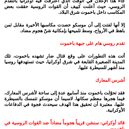
جاء هذا الإعلان في الوقت الذي اعترفت فيه أوكرانيا بالتقدم
الروسي، حيث أعلنت كييف أن القوات الروسية حققت بعض
المكاسب داخل باخموت شرق البلاد.
إلا أنها لفتت إلى أن موسكو حصدت مكاسبها الأخيرة مقابل ثمن
باهظ في الأرواح، وسط تلميحها بإمكانية شنّ هجوم مضاد.
تقدم روسي هام على جبهة باخموت
أتت هذه التطورات على وقع قتال ضار تشهده باخموت، تلك
المدينة الصغيرة القابعة في شرق أوكرانيا، حيث تستهدفها روسيا
منذ أشهر للسيطرة عليها.
أشرس المعارك
فقد تحوّلت باخموت منذ أسابيع عدة إلى ساحة لأشرس المعارك،
فيما هجرها معظم سكانها. لاسيما أن موسكو تتمسك بالسيطرة
عليها، معتبرة أن تحقيق هذا الهدف سيحدث فجوة في الدفاعات
الأوكرانية.
قائد أوكراني: سنشن قريباً هجوماً مضاداً ضد القوات الروسية في
باخموت