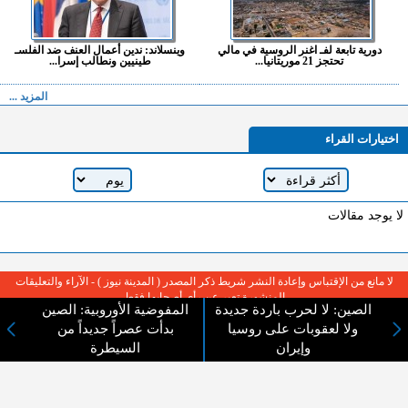
دورية تابعة لفـ اغنر الروسية في مالي
وينسلاند: ندين أعمال العنف ضد الفلسـ
تحتجز 21 موريتانيا...
طينيين ونطالب إسرا...
المزيد ...
اختيارات القراء
لا يوجد مقالات
لا مانع من الإقتباس وإعادة النشر شريط ذكر المصدر ( المدينة نيوز ) - الآراء والتعليقات
المنشورة تعبر عن رأي أصحابها فقط
الصين: لا لحرب باردة جديدة
المفوضية الأوروبية: الصين
ولا لعقوبات على روسيا
بدأت عصراً جديداً من
وإيران
السيطرة