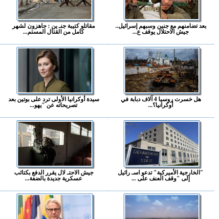
بعد تضامنهم مع جنين وسبهم إسرائيل..
مقاتلو كتيبة جنـ ين : جاهزون لشهر
جيش الاحتلال يوقف ع...
كامل من القتال المستم...
هل خسرت روسيا 4 آلاف دبابة في
سيدة أوكرانيا الأولى ترد على بوتين بعد
أوكرانيا؟...
تصريحاته عن "يهو...
"الخارجية الأميركية" تدعو اسـ رائيل
جيش الاحتـ لال يقرر الدفع بكتائب
إلى "وقف العنف على ...
عسكرية جديدة بالضفة...