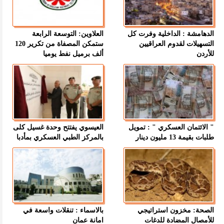
الدهامشة : الداخلية وفرت كل
العلاوين: التوسعة الرابعة
التسهيلات لقدوم العراقيين
ستمكن المصفاة من تكرير 120
للأردن
ألف برميل نفط يوميا
" الائتمان العسكري " : تمويل
العيسوي يفتتح وحدة غسيل كلى
طلبات بقيمة 13 مليون دينار
بالمركز الطبي العسكري بمأدبا
الصحة: مخزون استراتيجي
بالاسماء : تنقلات واسعة في
للأمصال المضادة للدغات
امانة عمان