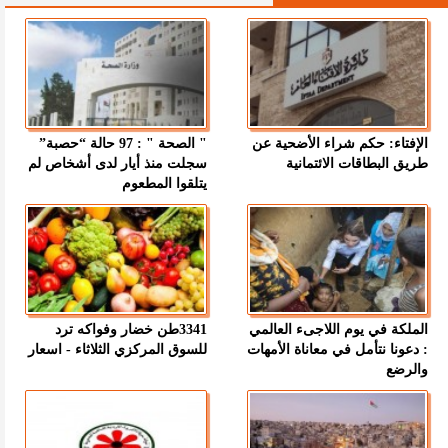
الإفتاء: حكم شراء الأضحية عن
" الصحة " : 97 حالة “حصبة”
طريق البطاقات الائتمانية
سجلت منذ أيار لدى أشخاص لم
يتلقوا المطعوم
الملكة في يوم اللاجىء العالمي
3341طن خضار وفواكه ترد
: دعونا نتأمل في معاناة الأمهات
للسوق المركزي الثلاثاء - اسعار
والرضع