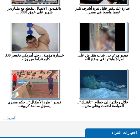
عبارة على قبر قاتل نيرة أشرف تثير
بالفيديو : الاتصال ينقطع مع ملياردير
غضباً واسعاً في مصر...
شهير على عمق 3800 ...
فيديو مرعـ ب.. شاب ينقـ ض على
خسارة مذهلة.. رجل أمريكي يخسر 330
امرأة وابنتها في وضح النه...
كليو غراماً من وزنه...
خلال رحلتها إلى حطام "تايتنيك"..
فيديو "طرد الأطفال".. حكم مصري
الغواصة اختفت وعلى متن...
يسجل سابقة كروية...
المزيد ...
اختيارات القراء