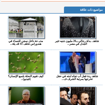
مواضيع ذات علاقة
شاهد.. بدلة رجالي بـ20 مليون جنيه تثير
مذبـ حة داخل سجن للنساء في
الجدل في مصر...
هندوراس تخلف 41 قتـ يلة...
شاهد ردة فعل أب تجاه ابنته في حفل
كيف تقوم النحلة بلسع الإنسان؟
تخرجها بمرتبة الشرف ف...
(فيديو)...