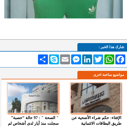
شارك هذا الخبر :
Facebook
WhatsApp
Twitter
LinkedIn
Messenger
Email
Skype
انشر
مواضيع ساخنة اخرى
الإفتاء: حكم شراء الأضحية عن
" الصحة " : 97 حالة “حصبة”
طريق البطاقات الائتمانية
سجلت منذ أيار لدى أشخاص لم