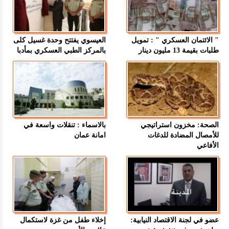
" الائتمان العسكري " : تمويل
العيسوي يفتتح وحدة غسيل كلى
طلبات بقيمة 13 مليون دينار
بالمركز الطبي العسكري بمأدبا
الصحة: مخزون استراتيجي
بالاسماء : تنقلات واسعة في
للأمصال المضادة للدغات
امانة عمان
الأفاعي
عضو في لجنة الاقتصاد النيابية:
إخلاء طفل من غزة لاستكمال