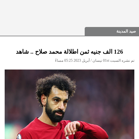
صيد المدينة
126 الف جنيه ثمن اطلالة محمد صلاح .. شاهد
تم نشره السبت 01st نيسان / أبريل 2023 05:25 مساءً