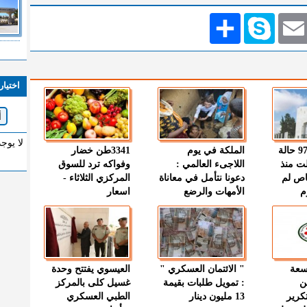
Emai
Skype
انشر
اختيار
لا يوج
" الصحة " : 97 حالة
الملكة في يوم
3341طن خضار
ت منذ
اللاجىء العالمي :
وفواكه ترد للسوق
اص لم
دعونا نتأمل في معاناة
المركزي الثلاثاء -
م
الأمهات والرضع
اسعار
وسعة
" الائتمان العسكري "
العيسوي يفتتح وحدة
ن
: تمويل طلبات بقيمة
غسيل كلى بالمركز
كرير
13 مليون دينار
الطبي العسكري