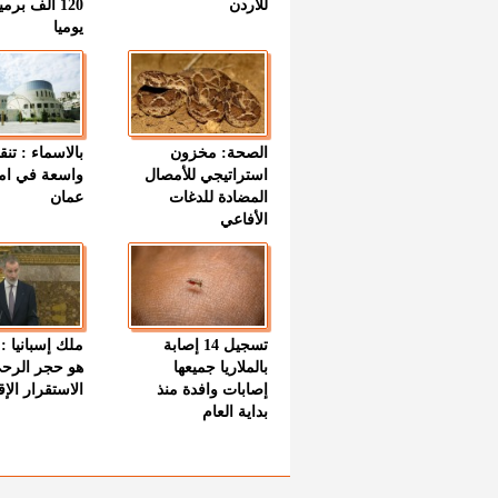
للأردن
120 ألف بر
يوميا
الصحة: مخزون
بالاسماء : تنق
استراتيجي للأمصال
واسعة في اما
المضادة للدغات
عمان
الأفاعي
تسجيل 14 إصابة
ملك إسبانيا : 
بالملاريا جميعها
هو حجر الرح
إصابات وافدة منذ
الاستقرار الإ
بداية العام