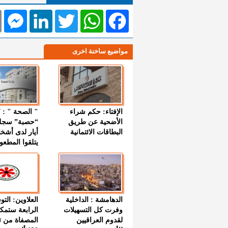
l
Messenger
LinkedIn
Twitter
WhatsApp
Facebook
مواضيع ساخنة اخرى
الإفتاء: حكم شراء
الأضحية عن طريق
“حصبة” سجل
البطاقات الائتمانية
أيار لدى أشخ
يتلقوا المطعو
الدهامشة : الداخلية
العلاوين: الت
وفرت كل التسهيلات
الرابعة ستمك
لقدوم العراقيين
المصفاة من ت