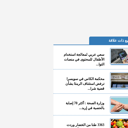
ع ذات علاقة
سعي عربي لمعالجة استخدام
الأطفال للمحتوى في منصات
التوا...
محكمة الكاس في سويسرا
ترفض استئناف الرمثا بشأن
قضية شرا...
وزارة الصحة : أكثر 70 إصابة
بالحصبة في إربد...
3363 طنا من الخضار وردت