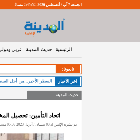
الجمعة 7 آب / أغسطس 2026. 2:45:53 مساءً
الرئيسية
حديث المدينة
عربي ودولي
تابعونا:
السطر الأخير...من أجل السط
اخر اﻷخبار
حديث المدينة
اتحاد التأمين: تحصيل المخ
تم نشره الإثنين 03rd نيسان / أبريل 2023 05:58 مساءً