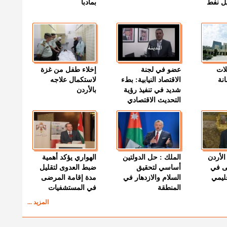
ميل نفط
بمأدبا
لات
عضو في لجنة
إخلاء طفل من غزة
نة
الاقتصاد النيابية: بطء
لاستكمال علاجه
شديد في تنفيذ رؤية
بالأردن
التحديث الاقتصادي
الأردن
الملك : حل الدولتين
الهواري يؤكد أهمية
ى في
أساسي لتحقيق
ضبط العدوى لتقليل
قليمي
السلام والازدهار في
مدة إقامة المرضى
المنطقة
في المستشفيات
المزيد ...