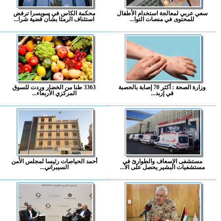
سعي عربي لمعالجة استخدام الأطفال
محكمة الكاس في سويسرا ترفض
للمحتوى في منصات التوا...
استئناف الرمثا بشأن قضية شرا...
وزارة الصحة : أكثر 70 إصابة بالحصبة
3363 طنا من الخضار وردت للسوق
في إربد...
المركزي الأربعاء...
مستشفى الإسعاف والطوارئ في
أحمد الحياصات رئيسا لمجلس الأمن
مستشفيات البشير يحصل على الا...
السيبراني...