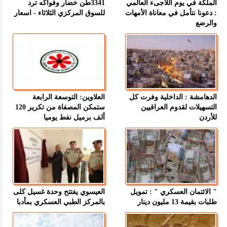
الملكة في يوم اللاجىء العالمي
3341طن خضار وفواكه ترد
: دعونا نتأمل في معاناة الأمهات
للسوق المركزي الثلاثاء - اسعار
والرضع
الدهامشة : الداخلية وفرت كل
العلاوين: التوسعة الرابعة
التسهيلات لقدوم العراقيين
ستمكن المصفاة من تكرير 120
للأردن
ألف برميل نفط يوميا
" الائتمان العسكري " : تمويل
العيسوي يفتتح وحدة غسيل كلى
طلبات بقيمة 13 مليون دينار
بالمركز الطبي العسكري بمأدبا