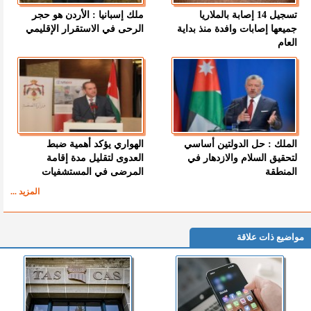
تسجيل 14 إصابة بالملاريا
ملك إسبانيا : الأردن هو حجر
جميعها إصابات وافدة منذ بداية
الرحى في الاستقرار الإقليمي
العام
الملك : حل الدولتين أساسي
الهواري يؤكد أهمية ضبط
لتحقيق السلام والازدهار في
العدوى لتقليل مدة إقامة
المنطقة
المرضى في المستشفيات
المزيد ...
مواضيع ذات علاقة