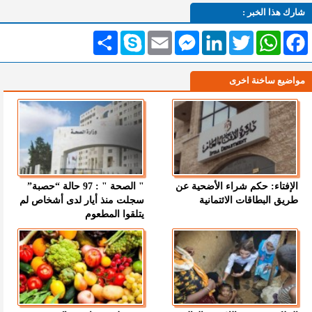
شارك هذا الخبر :
Facebook
WhatsApp
Twitter
LinkedIn
Messenger
Email
Skype
انشر
مواضيع ساخنة اخرى
الإفتاء: حكم شراء الأضحية عن
" الصحة " : 97 حالة “حصبة”
طريق البطاقات الائتمانية
سجلت منذ أيار لدى أشخاص لم
يتلقوا المطعوم