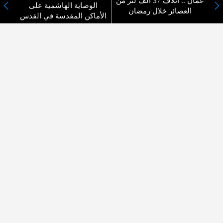
عمان .. اتلاف 37 ألف لتر من
الوصاية الهاشمية على
العصائر خلال رمضان
لا يوجد مقالات
الأماكن المقدسة في القدس
لا مانع من الإقتباس وإعادة النشر شريط ذكر المصدر ( المدينة نيوز ) - الآراء والتعليقات
المنشورة تعبر عن رأي أصحابها فقط
عن المدينة الإخبارية
المدينة الإخبارية صحيفة الكترونية شاملة تابعة لشركة قنوات البث
الاردنية تنقل الاخبار المحلية الأردنية وأخبار فلسطين وأبرز الأخبار
العربية والدولية لحظة حدوثها بمهنية رفيعة ليكون العالم بما يجري
فيه وحوله بين يديكم بالكلمة والصورة من مصادرها الحقيقية.
عن الشركة
اتصل بنا
الهيكل التنظيمي