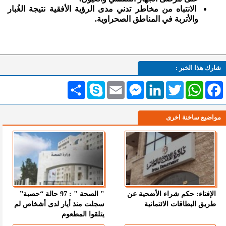
الانتباه من مخاطر تدني مدى الرؤية الأفقية نتيجة الغُبار
والأتربة في المناطق الصحراوية.
شارك هذا الخبر :
Facebook
WhatsApp
Twitter
LinkedIn
Messenger
Email
Skype
انشر
مواضيع ساخنة اخرى
الإفتاء: حكم شراء الأضحية عن
" الصحة " : 97 حالة “حصبة”
طريق البطاقات الائتمانية
سجلت منذ أيار لدى أشخاص لم
يتلقوا المطعوم