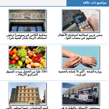
مواضيع ذات علاقة
سعي عربي لمعالجة استخدام الأطفال
محكمة الكاس في سويسرا ترفض
للمحتوى في منصات التوا...
استئناف الرمثا بشأن قضية شرا...
وزارة الصحة : أكثر 70 إصابة بالحصبة
3363 طنا من الخضار وردت للسوق
في إربد...
المركزي الأربعاء...
مستشفى الإسعاف والطوارئ في
أحمد الحياصات رئيسا لمجلس الأمن