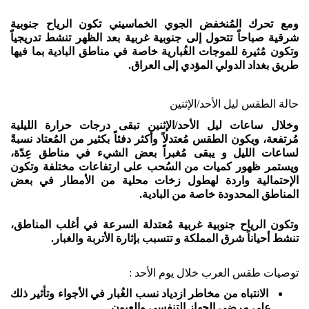
ومع تحرك المُنخفض الجوي الخماسيني تكون الرياح جنوبية
شرقية صباحاً تتحول إلى جنوبية غربية بعد الظهر تنشط تدريجياً
وتكون مُثيرة للموجات الغُبارية خاصة في مناطق البادية بما فيها
طريق بغداد الدولي المؤدي إلى العراق.
حالة الطقس ليل الأحد/الإثنين
وخلال ساعات ليل الأحد/الإثنين تبقى درجات حرارة الليلية
مُرتفعة، ويكون الطقس مُعتدلاً وأكثر دفئاً بكثير من المُعتاد نسبةً
لساعات الليل و يبقى مُغبراً بعض الشيء في مناطق عِدّة،
ويستمر ظهور كميات من السُحب على ارتفاعات مختلفة وتكون
الإحتمالية واردة لهطول زخات محلية من الأمطار في بعض
المناطق المحدودة خاصة من البادية.
وتكون الرياح جنوبية غربية مُعتدلة السرعة في أغلب المناطق،
تنشط أحياناً شرق المملكة و تتسبب بإثارة الأتربة والغبار.
توصيات طقس العرب خلال يوم الأحد :
الانتباه من مخاطر ازدياد نسب الغُبار في الأجواء وتأثير ذلك
على مرضى الجهاز التنفسي والعيون.