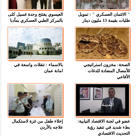
" الائتمان العسكري " : تمويل
العيسوي يفتتح وحدة غسيل كلى
طلبات بقيمة 13 مليون دينار
بالمركز الطبي العسكري بمأدبا
الصحة: مخزون استراتيجي
بالاسماء : تنقلات واسعة في
للأمصال المضادة للدغات
امانة عمان
الأفاعي
عضو في لجنة الاقتصاد النيابية:
إخلاء طفل من غزة لاستكمال
بطء شديد في تنفيذ رؤية
علاجه بالأردن
التحديث الاقتصادي