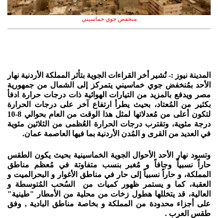
منخفض جوي خماسيني
المدينة نيوز :- تُشير أخر القراءات الجوية بتأثر المملكة الأردنية نهار
الأحد بمُنخفض جوي خماسيني يتمركز إلى الشمال من جمهورية
مصر ويدفع بالمزيد من التيارات الهوائية ذات درجات حرارة ادفأ
بكثير من المُعتاد، بحيث يطرأ ارتفاع آخر على درجات الحرارة
لتكون أعلى من مُعدلاتها لمثل هذا الوقت من العام بحوالي 8-10
درجة مئوية، وتقترب درجات الحرارة العُظمى من الثلاثين مئوية
في العديد من القرى و المُدن الأردنية بما فيها العاصمة عمان.
وتسود نهار الأحد الأحوال الجوية الخماسينية بحيث يكون الطقس
حاراً نسبياً وجافاً و مُغبر بنسب متفاوتة في مُعظم مناطق
المملكة، و حاراً نسبياً إلى حار في مناطق الأغوار و البحرالميت و
العقبة، كما و يستمر ظهور كميات من السُحب المُتوسطة و
العالية، قد يتخللها هطول زخات من محلية من الأمطار "طينية"
على أجزاء محدودة من المملكة و بخاصة مناطق البادية , وفق
طقس العرب .