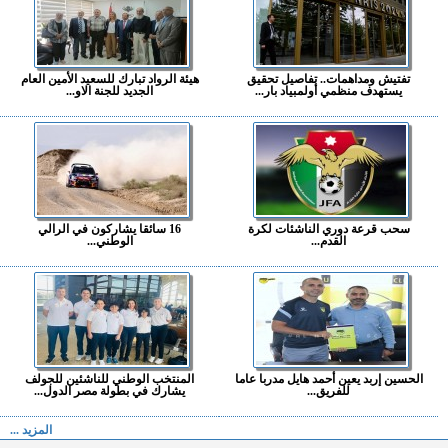
تفتيش ومداهمات.. تفاصيل تحقيق
هيئة الرواد تبارك للسعيد الأمين العام
يستهدف منظمي أولمبياد بار...
الجديد للجنة الاو...
سحب قرعة دوري الناشئات لكرة
16 سائقا يشاركون في الرالي
القدم...
الوطني...
الحسين إربد يعين أحمد هايل مدربا عاما
المنتخب الوطني للناشئين للجولف
للفريق...
يشارك في بطولة مصر الدول...
المزيد ...