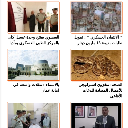
" الائتمان العسكري " : تمويل
العيسوي يفتتح وحدة غسيل كلى
طلبات بقيمة 13 مليون دينار
بالمركز الطبي العسكري بمأدبا
الصحة: مخزون استراتيجي
بالاسماء : تنقلات واسعة في
للأمصال المضادة للدغات
امانة عمان
الأفاعي