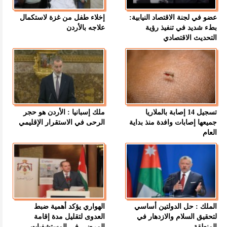
عضو في لجنة الاقتصاد النيابية:
إخلاء طفل من غزة لاستكمال
بطء شديد في تنفيذ رؤية
علاجه بالأردن
التحديث الاقتصادي
تسجيل 14 إصابة بالملاريا
ملك إسبانيا : الأردن هو حجر
جميعها إصابات وافدة منذ بداية
الرحى في الاستقرار الإقليمي
العام
الملك : حل الدولتين أساسي
الهواري يؤكد أهمية ضبط
لتحقيق السلام والازدهار في
العدوى لتقليل مدة إقامة
المنطقة
المرضى في المستشفيات