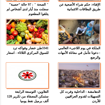
الإفتاء: حكم شراء الأضحية عن
" الصحة " : 97 حالة “حصبة”
طريق البطاقات الائتمانية
سجلت منذ أيار لدى أشخاص لم
يتلقوا المطعوم
الملكة في يوم اللاجىء العالمي
3341طن خضار وفواكه ترد
: دعونا نتأمل في معاناة الأمهات
للسوق المركزي الثلاثاء - اسعار
والرضع
الدهامشة : الداخلية وفرت كل
العلاوين: التوسعة الرابعة
التسهيلات لقدوم العراقيين
ستمكن المصفاة من تكرير 120
للأردن
ألف برميل نفط يوميا