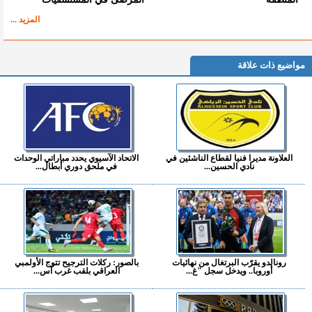
المزيد ...
مواضيع ذات علاقة
العلاونة مديرا فنيا لقطاع الناشئين في
الاتحاد الآسيوي يحدد مباراتي الوحدات
نادي الحسين...
في ملحق دوري أبطال...
رونالدو يقرّب البرتغال من نهائيات
بالصور: ركلات الترجيح تتوج الأولمبي
أوروبا.. ويدخل سجل "غ...
العراقي بلقب غرب آس...