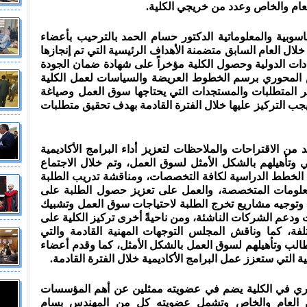
عام والخاص وعدد من خريجي الكلية.
سوبية والمعلوماتية الدكتور حسام الحمد بالترحيب بأعضاء
لال العام السابق متضمنة الأهداف الرئيسية التي تم إنجازها
دات الدولية وحصول الكلية مؤخراً على شهادة ضمان الجودة
س المحوري برسم الخطوط العريضة والسياسات لعمل الكلية
خر المتطلبات والمستجدات التي يحتاجها سوق العمل وصياغة
ي يجب التركيز عليها خلال الفترة القادمة بهدف تحقيق متطلبات
ن الاقتراحات والملاحظات لتعزيز أداء البرامج الأكاديمية
 وتأهيلهم بالشكل الأمثل لسوق العمل، وتم خلال الاجتماع
 الخطط الدراسية لكافة التخصصات، ومناقشة تدريب الطلبة
لومات المتخصصة، والعمل على تعزيز حصول الطلبة على
وتوجيه مشاريع تخرج الطلبة لاحتياجات سوق العمل وتشبيك
 ودعم الشركات الناشئة، ومن ناحيةً أخرى تركيز الكلية على
لفة، كما وناقش المجلس التوجهات المهنية القادمة والتي
لطالب وتأهيلهم لسوق العمل بالشكل الأمثل، كما وقدم أعضاء
التي ستعزز عمل البرامج الأكاديمية خلال الفترة القادمة.
اري في الكلية يضم في عضويته ممثلين عن أهم المؤسسات
 العام والخاص وتشمل عضويته كل من المهندس بسام