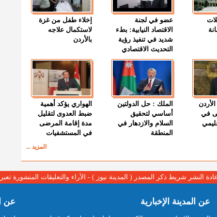
لات
عضو في لجنة
إخلاء طفل من غزة
نة
الاقتصاد النيابية: بطء
لاستكمال علاجه
شديد في تنفيذ رؤية
بالأردن
التحديث الاقتصادي
الأردن
الملك : حل الدولتين
الهواري يؤكد أهمية
ى في
أساسي لتحقيق
ضبط العدوى لتقليل
قليمي
السلام والازدهار في
مدة إقامة المرضى
المنطقة
في المستشفيات
المزيد ...
عادة النشر شريط ذكر المصدر ( المدينة نيوز ) - الآراء والتعليقات المنشورة تع
عن المدينة الإخبارية
عن ا