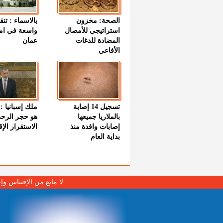
الصحة: مخزون
بالاسماء : تنق
استراتيجي للأمصال
واسعة في اما
المضادة للدغات
عمان
الأفاعي
تسجيل 14 إصابة
ملك إسبانيا : 
بالملاريا جميعها
هو حجر الرح
إصابات وافدة منذ
الاستقرار الإ
بداية العام
لا مانع من الإقتباس وإ