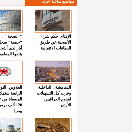
مواضيع ساخنة اخرى
الإفتاء: حكم شراء
الأضحية عن طريق
“حصبة” سجل
البطاقات الائتمانية
أيار لدى أشخ
يتلقوا المطعو
الدهامشة : الداخلية
العلاوين: الت
وفرت كل التسهيلات
الرابعة ستمك
لقدوم العراقيين
المصفاة من ت
للأردن
120 ألف بر
يوميا