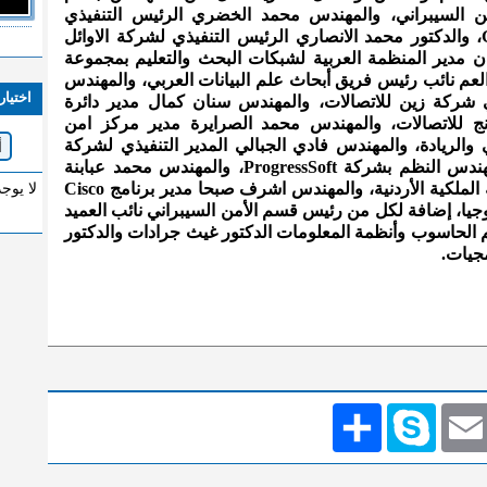
ن السيبراني، والمهندس محمد الخضري الرئيس التنفيذي
لشركة الدائرة الخضراء Green Circle، والدكتور محمد الانصاري الرئيس التنفيذي لشركة الاوائل
ن مدير المنظمة العربية لشبكات البحث والتعليم بمجموعة
لعم نائب رئيس فريق أبحاث علم البيانات العربي، والمهندس
اختيار
عبدالقادر مدير مكتب CTO في شركة زين للاتصالات، والمهندس سنان كمال مدير دائرة
نج للاتصالات، والمهندس محمد الصرايرة مدير مركز امن
والريادة، والمهندس فادي الجبالي المدير التنفيذي لشركة
InvoiceQ، والمهندس منتصر مهيار مهندس النظم بشركة ProgressSoft، والمهندس محمد عبابنة
مدير تقنية المعلومات بالخطوط الجوية الملكية الأردنية، والمهندس اشرف صبحا مدير برنامج Cisco
لا يوج
وجيا، إضافة لكل من رئيس قسم الأمن السيبراني نائب العميد
الحاسوب وأنظمة المعلومات الدكتور غيث جرادات والدكتور
جيات.
Emai
Skype
انشر