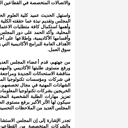
والاتصالات المتخصصة في القطاعين ال
واستهل الحديث عميد كلية العلوم الحا
المجلس وتقديم نبذة عما حققته الكلية خ
وأهمها استكمال كافة متطلبات الاعتما
المحلية، وأكد الحمد على دور المجل
وأقسامها الأكاديمية، وإطلاعها على آ
الأهداف العامة للبرامج الأكاديمية الت
سوق العمل.
من جهتهم، قدم أعضاء المجلس العديد م
ورفع مستوى طلبتها الأكاديمي والمهني
مناقشة الاستحداثات الجديدة ومراجعة
في شركات ومؤسسات تكنولوجيا المع
الشهادات المهنية في مجال تخصصهم، 
الخريجين بشركات تكنولوجيا المعلومات
تعزيز مهارات الطلبة الشخصية المخت
سيكون لها الأثر الأكبر برفع مستوى ا
المجلس العديد من الملاحظات التحسينية 
تجدر الإشارة إلى إن المجلس الاستش
والشركات المتخصصة من القطاعين