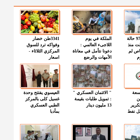
" الصحة " : 97 حالة
الملكة في يوم
3341طن خضار
ت منذ
اللاجىء العالمي :
وفواكه ترد للسوق
اص لم
دعونا نتأمل في معاناة
المركزي الثلاثاء -
م
الأمهات والرضع
اسعار
وسعة
" الائتمان العسكري "
العيسوي يفتتح وحدة
ن
: تمويل طلبات بقيمة
غسيل كلى بالمركز
كرير
13 مليون دينار
الطبي العسكري
ميل نفط
بمأدبا