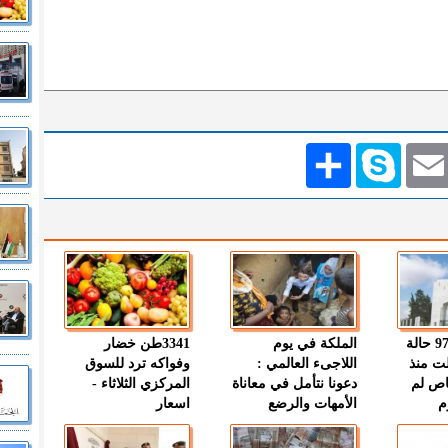
Emai
Skype
انشر
" الصحة " : 97 حالة
الملكة في يوم
3341طن خضار
ت منذ
اللاجىء العالمي :
وفواكه ترد للسوق
اص لم
دعونا نتأمل في معاناة
المركزي الثلاثاء -
م
الأمهات والرضع
اسعار