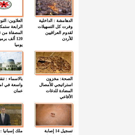
الدهامشة : الداخلية
العلاوين: الت
وفرت كل التسهيلات
الرابعة ستمك
لقدوم العراقيين
المصفاة من ت
للأردن
120 ألف بر
يوميا
الصحة: مخزون
بالاسماء : تنق
استراتيجي للأمصال
واسعة في اما
المضادة للدغات
عمان
الأفاعي
تسجيل 14 إصابة
ملك إسبانيا : 