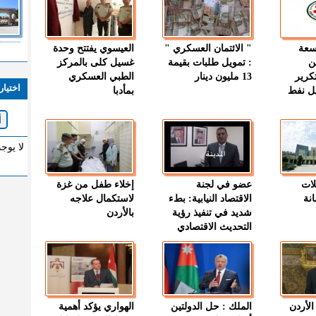
وسعة
" الائتمان العسكري "
العيسوي يفتتح وحدة
ن
: تمويل طلبات بقيمة
غسيل كلى بالمركز
كرير
13 مليون دينار
الطبي العسكري
اختيار
ميل نفط
بمأدبا
لا يوج
لات
عضو في لجنة
إخلاء طفل من غزة
نة
الاقتصاد النيابية: بطء
لاستكمال علاجه
شديد في تنفيذ رؤية
بالأردن
التحديث الاقتصادي
الأردن
الملك : حل الدولتين
الهواري يؤكد أهمية