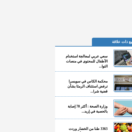
ع ذات علاقة
سعي عربي لمعالجة استخدام
الأطفال للمحتوى في منصات
التوا...
محكمة الكاس في سويسرا
ترفض استئناف الرمثا بشأن
قضية شرا...
وزارة الصحة : أكثر 70 إصابة
بالحصبة في إربد...
3363 طنا من الخضار وردت