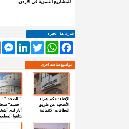
للمشاريع التنموية في الأردن.
شارك هذا الخبر :
l
Messenger
LinkedIn
Twitter
WhatsApp
Facebook
مواضيع ساخنة اخرى
الإفتاء: حكم شراء
الأضحية عن طريق
“حصبة” سجل
البطاقات الائتمانية
أيار لدى أشخ
يتلقوا المطعو