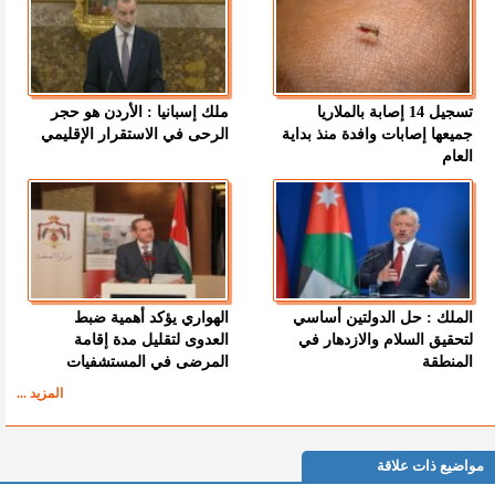
تسجيل 14 إصابة بالملاريا
ملك إسبانيا : الأردن هو حجر
جميعها إصابات وافدة منذ بداية
الرحى في الاستقرار الإقليمي
العام
الملك : حل الدولتين أساسي
الهواري يؤكد أهمية ضبط
لتحقيق السلام والازدهار في
العدوى لتقليل مدة إقامة
المنطقة
المرضى في المستشفيات
المزيد ...
مواضيع ذات علاقة