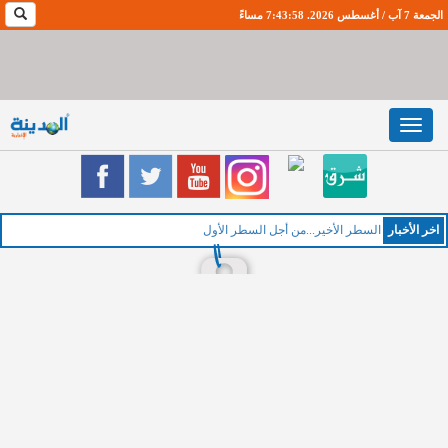
الجمعة 7 آب / أغسطس 2026. 7:43:59 مساءً
Toggle
navigation
اخر اﻷخبار
السطر الأخير...من أجل السطر الأول