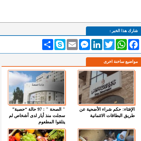
شارك هذا الخبر :
Facebook
WhatsApp
Twitter
LinkedIn
Messenger
Email
Skype
انشر
مواضيع ساخنة اخرى
الإفتاء: حكم شراء الأضحية عن
" الصحة " : 97 حالة “حصبة”
طريق البطاقات الائتمانية
سجلت منذ أيار لدى أشخاص لم
يتلقوا المطعوم