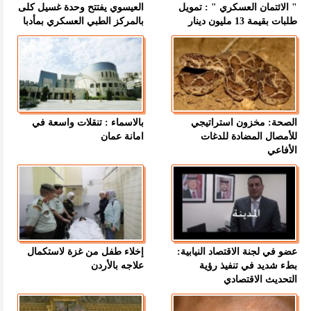
" الائتمان العسكري " : تمويل
العيسوي يفتتح وحدة غسيل كلى
طلبات بقيمة 13 مليون دينار
بالمركز الطبي العسكري بمأدبا
الصحة: مخزون استراتيجي
بالاسماء : تنقلات واسعة في
للأمصال المضادة للدغات
امانة عمان
الأفاعي
عضو في لجنة الاقتصاد النيابية:
إخلاء طفل من غزة لاستكمال
بطء شديد في تنفيذ رؤية
علاجه بالأردن
التحديث الاقتصادي