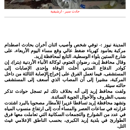
حادث سير - ارشيفية
المدينة نيوز :- توفي شخص وأصيب اثنان آخران بحادث اصطدام
مركبة بعامود كهرباء ضغط عالي وقع مساء اليوم الأربعاء، على
شارع الستين بلواء الوسطية، التابع لمحافظة إربد.
وقال محافظ إربد، رضوان العتوم، لوكالة الأنباء الأردنية (بترا)، إن
كوادر الدفاع المدني أخلت الوفاة وإحدى الإصابات إلى
المستشفى، فيما تعمل الفرق على إخراج الإصابة الثالثة من داخل
المركبة، مشيرا إلى أن المصاب الذي أُسعف إلى المستشفى
حالته سيئة.
ولفت محافظ إربد إلى أنه بخلاف ذلك لم تسجل حوادث تذكر
بسبب الظروف والأحوال الجوية السائدة.
وتشهد محافظة إربد تساقطا غزيرا للأمطار مصحوبا بالبرد اشتدت
غزارته في ساعات العصر والمساء أدت إلى ارتفاع منسوب المياه
في عدد من الشوارع والتجمعات السكانية التي تعاملت معها فرق
الطوارئ في بلدية إربد الكبرى، بحسب الناطق الإعلامي غيث
التل.