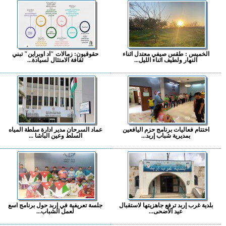
الخميس : طقس صيفي معتدل اثناء
حقوقيون: زمالات "اد اوبراين" تبني
النهار ولطيف اثناء الليل...
ثقافة الامتثال لسيادة...
اختتام فعاليات برنامج حزم اليافعين
عماد السرحان مدير ادارة سلطة المياه
بمديرية شباب إربد...
السلط وعين الباشا ...
بلدية غرب إربد ترفع جاهزيتها لاستقبال
جلسة تعريفية في إربد حول برنامج اسع
عيد الأضحى...
لعمل الشباب...