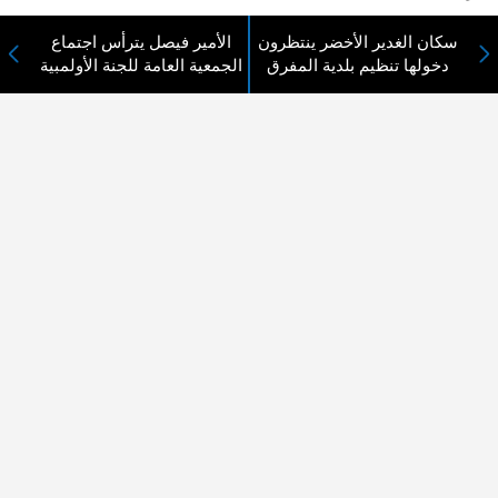
سكان الغدير الأخضر ينتظرون
الأمير فيصل يترأس اجتماع
دخولها تنظيم بلدية المفرق
الجمعية العامة للجنة الأولمبية
لا مانع من الإقتباس وإعادة النشر شريط ذكر المصدر ( المدينة نيوز ) - الآراء والتعليقات
المنشورة تعبر عن رأي أصحابها فقط
عن المدينة الإخبارية
المدينة الإخبارية صحيفة الكترونية شاملة تابعة لشركة قنوات البث
الاردنية تنقل الاخبار المحلية الأردنية وأخبار فلسطين وأبرز الأخبار
العربية والدولية لحظة حدوثها بمهنية رفيعة ليكون العالم بما يجري
فيه وحوله بين يديكم بالكلمة والصورة من مصادرها الحقيقية.
عن الشركة
اتصل بنا
الهيكل التنظيمي
اعلن معنا