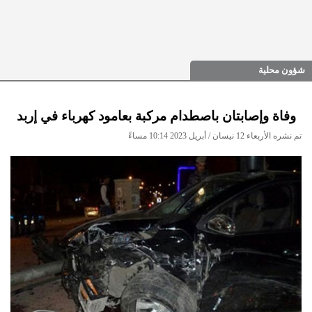
شؤون محلية
وفاة وإصابتان باصطدام مركبة بعامود كهرباء في إربد
تم نشره الأربعاء 12 نيسان / أبريل 2023 10:14 مساءً