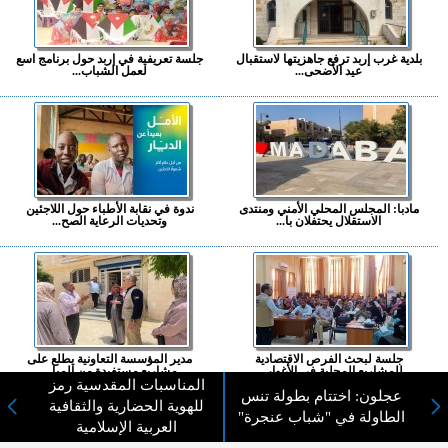
بلدية غرب إربد ترفع جاهزيتها لاستقبال
جلسة تعريفية في إربد حول برنامج اسع
عيد الأضحى...
لعمل الشباب...
مادبا: المجلس المحلي الأمني ومنتدى
ندوة في نقابة الأطباء حول اللاجئين
الاستقلال يحتفلان با...
وتحديات الرعاية الصح...
جلسة لبحث الفرص الاقتصادية
مدير المؤسسة التعاونية يطلع على
للمشاريع المحلية في الأغوار ...
مشاريع مستفيدة من المبا...
المناسبات المقدسية رمز
عجلون: اختتام بطولة تنس
للهوية الحضارية والثقافية
المزيد ...
الطاولة في "شباب عنجرة"
العربية الإسلامية