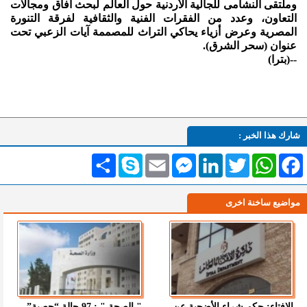
وملتقى النشامى للجالية الأردنية حول العالم لبحث آفاق ومجالات
التعاون، وعدد من الفقرات الفنية والثقافية لفرقة التنورة
المصرية وعرض أزياء يحاكي التراث للمصممة آيات الزعبي تحت
عنوان (سحر الشرق).
--(بترا)
شارك هذا الخبر :
Facebook
WhatsApp
Twitter
LinkedIn
Messenger
Email
Skype
انشر
مواضيع ساخنة اخرى
الإفتاء: حكم شراء الأضحية عن
" الصحة " : 97 حالة “حصبة”