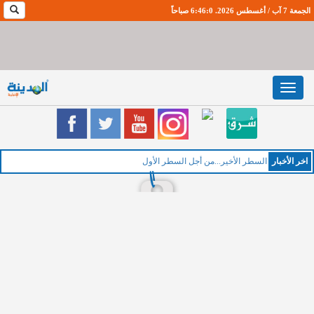
الجمعة 7 آب / أغسطس 2026. 6:46:1 صباحاً
Toggle
navigation
اخر اﻷخبار
السطر الأخير...من أجل السطر الأول