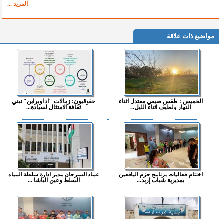
المزيد ...
مواضيع ذات علاقة
الخميس : طقس صيفي معتدل اثناء
حقوقيون: زمالات "اد اوبراين" تبني
النهار ولطيف اثناء الليل...
ثقافة الامتثال لسيادة...
اختتام فعاليات برنامج حزم اليافعين
عماد السرحان مدير ادارة سلطة المياه
بمديرية شباب إربد...
السلط وعين الباشا ...