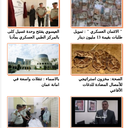
" الائتمان العسكري " : تمويل
العيسوي يفتتح وحدة غسيل كلى
طلبات بقيمة 13 مليون دينار
بالمركز الطبي العسكري بمأدبا
الصحة: مخزون استراتيجي
بالاسماء : تنقلات واسعة في
للأمصال المضادة للدغات
امانة عمان
الأفاعي