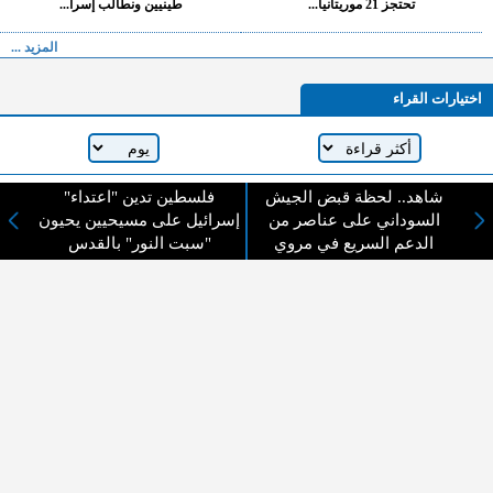
تحتجز 21 موريتانيا...
طينيين ونطالب إسرا...
المزيد ...
اختيارات القراء
لا يوجد مقالات
شاهد.. لحظة قبض الجيش
فلسطين تدين "اعتداء"
السوداني على عناصر من
إسرائيل على مسيحيين يحيون
الدعم السريع في مروي
"سبت النور" بالقدس
لا مانع من الإقتباس وإعادة النشر شريط ذكر المصدر ( المدينة نيوز ) - الآراء والتعليقات
المنشورة تعبر عن رأي أصحابها فقط
عن المدينة الإخبارية
المدينة الإخبارية صحيفة الكترونية شاملة تابعة لشركة قنوات البث