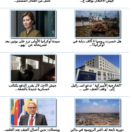
جيش الاحتلال يوقف ع...
كامل من القتال المستم...
هل خسرت روسيا 4 آلاف دبابة في
سيدة أوكرانيا الأولى ترد على بوتين بعد
أوكرانيا؟...
تصريحاته عن "يهو...
"الخارجية الأميركية" تدعو اسـ رائيل
جيش الاحتـ لال يقرر الدفع بكتائب
إلى "وقف العنف على ...
عسكرية جديدة بالضفة...
دورية تابعة لفـ اغنر الروسية في مالي
وينسلاند: ندين أعمال العنف ضد الفلسـ