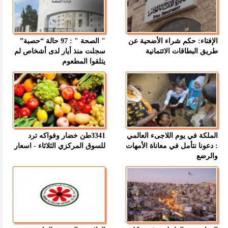
الإفتاء: حكم شراء الأضحية عن
" الصحة " : 97 حالة “حصبة”
طريق البطاقات الائتمانية
سجلت منذ أيار لدى أشخاص لم
يتلقوا المطعوم
الملكة في يوم اللاجىء العالمي
3341طن خضار وفواكه ترد
: دعونا نتأمل في معاناة الأمهات
للسوق المركزي الثلاثاء - اسعار
والرضع