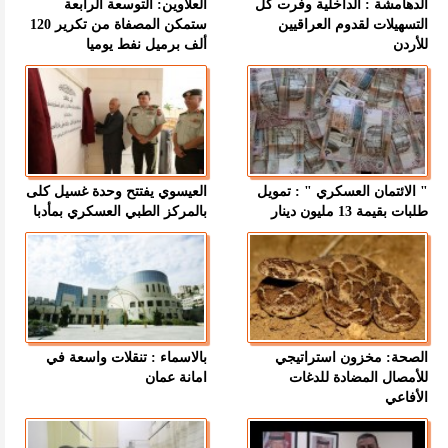
الدهامشة : الداخلية وفرت كل
العلاوين: التوسعة الرابعة
التسهيلات لقدوم العراقيين
ستمكن المصفاة من تكرير 120
للأردن
ألف برميل نفط يوميا
" الائتمان العسكري " : تمويل
العيسوي يفتتح وحدة غسيل كلى
طلبات بقيمة 13 مليون دينار
بالمركز الطبي العسكري بمأدبا
الصحة: مخزون استراتيجي
بالاسماء : تنقلات واسعة في
للأمصال المضادة للدغات
امانة عمان
الأفاعي