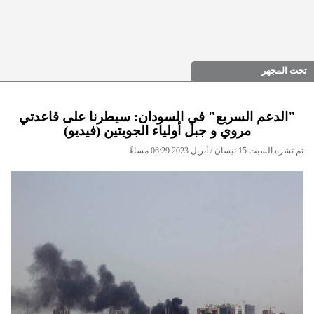
تحت المجهر
"الدعم السريع" في السودان: سيطرنا على قاعدتي
مروي و جبل أولياء الجويتين (فيديو)
تم نشره السبت 15 نيسان / أبريل 2023 06:29 مساءً