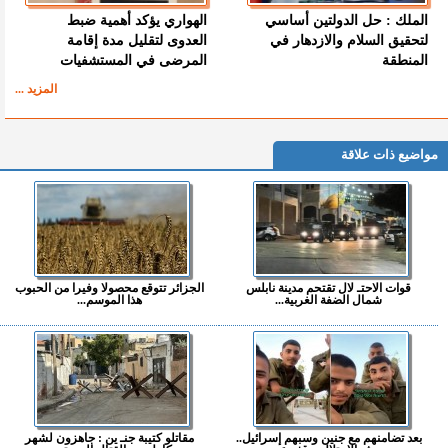
الملك : حل الدولتين أساسي
الهواري يؤكد أهمية ضبط
لتحقيق السلام والازدهار في
العدوى لتقليل مدة إقامة
المنطقة
المرضى في المستشفيات
المزيد ...
مواضيع ذات علاقة
قوات الاحتـ لال تقتحم مدينة نابلس
الجزائر تتوقع محصولا وفيرا من الحبوب
شمال الضفة الغربية...
هذا الموسم...
بعد تضامنهم مع جنين وسبهم إسرائيل..
مقاتلو كتيبة جنـ ين : جاهزون لشهر