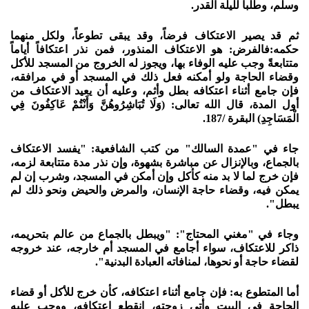
وسلم، وطلباً لليلة القدر.
ثم قد يصير الاعتكاف فرضاً، وقد يبقى تطوعاً، ولكل منهما
حكمه:فالفرض: هو الاعتكاف المنذور، فمن نذر اعتكافاً أياماً
متتابعةً وجب عليه الوفاء بها، ويجوز له الخروج من المسجد للأكل
وقضاء الحاجة ولو أمكنه فعل ذلك في المسجد أو في مرافقه،
فإن جامع أثناء اعتكافه بطل وأثم، وعليه أن يعيد الاعتكاف من
أول المدة، قال الله تعالى: (وَلَا تُبَاشِرُوهُنَّ وَأَنْتُمْ عَاكِفُونَ فِي
الْمَسَاجِدِ) البقرة /187.
جاء في "عمدة السالك" من كتب الشافعية: "يفسد الاعتكاف
بالجماع، وبالإنزال عن مباشرة بشهوة، وإن نذر مدة متتابعة لزمه،
فإن خرج لما لا بد منه كأكل وإن أمكن في المسجد، وشرب إن لم
يمكن فيه، وقضاء حاجة الإنسان، والمرض والحيض ونحو ذلك لم
يبطل".
وجاء في "مغني المحتاج": "ويبطل بالجماع من عالم بتحريمه،
ذاكر للاعتكاف، سواء أجامع في المسجد أم خارجه، عند خروجه
لقضاء حاجة أو نحوها، لمنافاته العبادة البدنية".
أما المتطوع به: فإن جامع أثناء اعتكافه، كأن خرج للأكل أو قضاء
الحاجة في البيت وأتى زوجته، انقطع اعتكافه، ووجب عليه