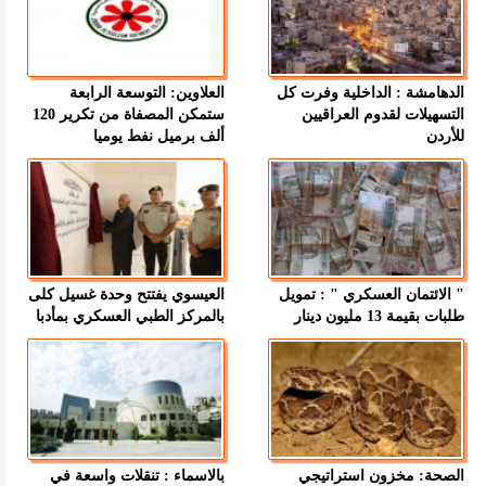
الدهامشة : الداخلية وفرت كل
العلاوين: التوسعة الرابعة
التسهيلات لقدوم العراقيين
ستمكن المصفاة من تكرير 120
للأردن
ألف برميل نفط يوميا
" الائتمان العسكري " : تمويل
العيسوي يفتتح وحدة غسيل كلى
طلبات بقيمة 13 مليون دينار
بالمركز الطبي العسكري بمأدبا
الصحة: مخزون استراتيجي
بالاسماء : تنقلات واسعة في