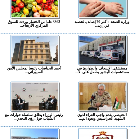
وزارة الصحة : أكثر 70 إصابة بالحصبة
3363 طنا من الخضار وردت للسوق
في إربد...
المركزي الأربعاء...
مستشفى الإسعاف والطوارئ في
أحمد الحياصات رئيسا لمجلس الأمن
مستشفيات البشير يحصل على الا...
السيبراني...
الحنيطي يقدم واجب العزاء لذوي
رئيس الوزراء يطلق سلسلة حوارات مع
الشهيد الحراسيس ويعود الم...
الشباب حول رؤى التحدي...