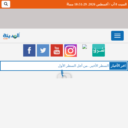
السبت 8 آب / أغسطس 2026. 10:51:30 مساءً
Toggle
navigation
اخر اﻷخبار
ا