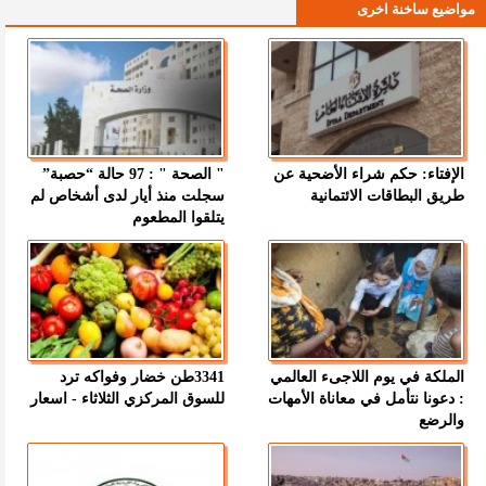
مواضيع ساخنة اخرى
الإفتاء: حكم شراء الأضحية عن
" الصحة " : 97 حالة “حصبة”
طريق البطاقات الائتمانية
سجلت منذ أيار لدى أشخاص لم
يتلقوا المطعوم
الملكة في يوم اللاجىء العالمي
3341طن خضار وفواكه ترد
: دعونا نتأمل في معاناة الأمهات
للسوق المركزي الثلاثاء - اسعار
والرضع