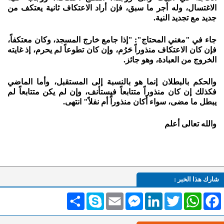
الاغتسال، وله أجر ما سبق، فإن أراد الاعتكاف ثانية يعتكف من
جديد مع تجديد النية.
جاء في "مغني المحتاج": "إذا جامع خارج المسجد، وكان معتكفاً،
فإن كان الاعتكاف منذوراً حَرُم، وإن كان تطوعاً لم يحرم، إذ غايته
الخروج من العبادة، وهو جائز.
والحكم بالبطلان إنما هو بالنسبة إلى المستقبل، وأما الماضي
فكذلك إن كان منذوراً متتابعاً فيستأنف، وإن لم يكن متتابعاً لم
يبطل ما مضى، سواء أكان منذوراً أم نفلاً" انتهى.
والله تعالى أعلم
شارك هذا الخبر :
Facebook
WhatsApp
Twitter
LinkedIn
Messenger
Email
Skype
انشر