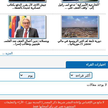
"الخارجية الأميركية" تدعو اسـ رائيل
جيش الاحتـ لال يقرر الدفع بكتائب
إلى "وقف العنف على ...
عسكرية جديدة بالضفة...
دورية تابعة لفـ اغنر الروسية في مالي
وينسلاند: ندين أعمال العنف ضد الفلسـ
تحتجز 21 موريتانيا...
طينيين ونطالب إسرا...
المزيد ...
اختيارات القراء
لا يوجد مقالات
لا مانع من الإقتباس وإعادة النشر شريط ذكر المصدر ( المدينة نيوز ) - الآراء والتعليقات
المنشورة تعبر عن رأي أصحابها فقط