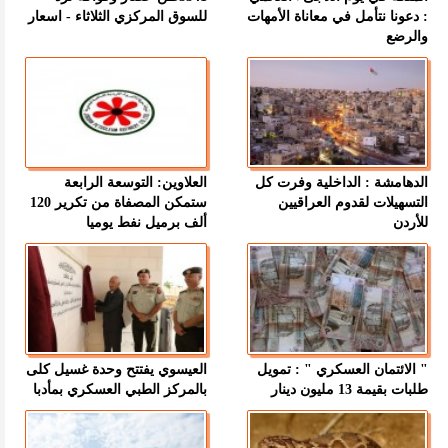
: دعونا نتأمل في معاناة الأمهات
للسوق المركزي الثلاثاء - اسعار
والرضع
الدهامشة : الداخلية وفرت كل
العلاوين: التوسعة الرابعة
التسهيلات لقدوم العراقيين
ستمكن المصفاة من تكرير 120
للأردن
ألف برميل نفط يوميا
" الائتمان العسكري " : تمويل
العيسوي يفتتح وحدة غسيل كلى
طلبات بقيمة 13 مليون دينار
بالمركز الطبي العسكري بمأدبا