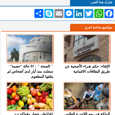
شارك هذا الخبر :
Facebook
WhatsApp
Twitter
LinkedIn
Messenger
Email
Skype
انشر
مواضيع ساخنة اخرى
الإفتاء: حكم شراء الأضحية عن
" الصحة " : 97 حالة “حصبة”
طريق البطاقات الائتمانية
سجلت منذ أيار لدى أشخاص لم
يتلقوا المطعوم
الملكة في يوم اللاجىء العالمي
3341طن خضار وفواكه ترد