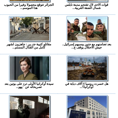
قوات الاحتـ لال تقتحم مدينة نابلس
الجزائر تتوقع محصولا وفيرا من الحبوب
شمال الضفة الغربية...
هذا الموسم...
بعد تضامنهم مع جنين وسبهم إسرائيل..
مقاتلو كتيبة جنـ ين : جاهزون لشهر
جيش الاحتلال يوقف ع...
كامل من القتال المستم...
هل خسرت روسيا 4 آلاف دبابة في
سيدة أوكرانيا الأولى ترد على بوتين بعد
أوكرانيا؟...
تصريحاته عن "يهو...