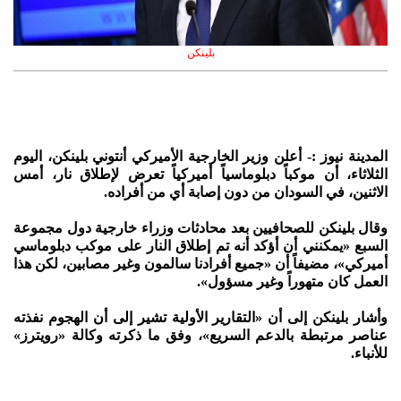
بلينكن
المدينة نيوز :- أعلن وزير الخارجية الأميركي أنتوني بلينكن، اليوم
الثلاثاء، أن موكباً دبلوماسياً أميركياً تعرض لإطلاق نار، أمس
الاثنين، في السودان من دون إصابة أي من أفراده.
وقال بلينكن للصحافيين بعد محادثات وزراء خارجية دول مجموعة
السبع «يمكنني أن أؤكد أنه تم إطلاق النار على موكب دبلوماسي
أميركي»، مضيفاً أن «جميع أفرادنا سالمون وغير مصابين، لكن هذا
العمل كان متهوراً وغير مسؤول».
وأشار بلينكن إلى أن «التقارير الأولية تشير إلى أن الهجوم نفذته
عناصر مرتبطة بالدعم السريع»، وفق ما ذكرته وكالة «رويترز»
للأنباء.