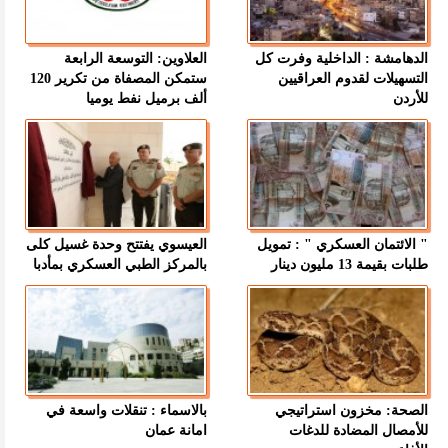
الدهامشة : الداخلية وفرت كل
العلاوين: التوسعة الرابعة
التسهيلات لقدوم العراقيين
ستمكن المصفاة من تكرير 120
للأردن
ألف برميل نفط يوميا
" الائتمان العسكري " : تمويل
العيسوي يفتتح وحدة غسيل كلى
طلبات بقيمة 13 مليون دينار
بالمركز الطبي العسكري بمأدبا
الصحة: مخزون استراتيجي
بالاسماء : تنقلات واسعة في
للأمصال المضادة للدغات
امانة عمان