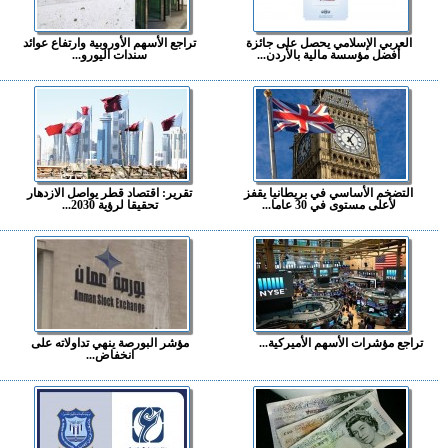
العربي الإسلامي يحصل على جائزة
تراجع الأسهم الأوروبية وارتفاع عوائد
أفضل مؤسسة مالية بالأردن...
سندات اليورو...
التضخم الأساسي في بريطانيا يقفز
تقرير: اقتصاد قطر يواصل الازدهار
لأعلى مستوى في 30 عاما...
تحقيقا لرؤية 2030...
تراجع مؤشرات الأسهم الأميركية...
مؤشر البورصة ينهي تداولاته على
انخفاض...