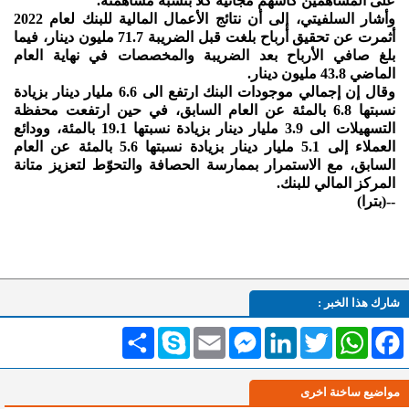
على المساهمين كأسهم مجانية كُلاً بنسبة مساهمته.
وأشار السلفيتي، إلى أن نتائج الأعمال المالية للبنك لعام 2022
أثمرت عن تحقيق أرباح بلغت قبل الضريبة 71.7 مليون دينار، فيما
بلغ صافي الأرباح بعد الضريبة والمخصصات في نهاية العام
الماضي 43.8 مليون دينار.
وقال إن إجمالي موجودات البنك ارتفع الى 6.6 مليار دينار بزيادة
نسبتها 6.8 بالمئة عن العام السابق، في حين ارتفعت محفظة
التسهيلات الى 3.9 مليار دينار بزيادة نسبتها 19.1 بالمئة، وودائع
العملاء إلى 5.1 مليار دينار بزيادة نسبتها 5.6 بالمئة عن العام
السابق، مع الاستمرار بممارسة الحصافة والتحوّط لتعزيز متانة
المركز المالي للبنك.
--(بترا)
شارك هذا الخبر :
Facebook
WhatsApp
Twitter
LinkedIn
Messenger
Email
Skype
انشر
مواضيع ساخنة اخرى