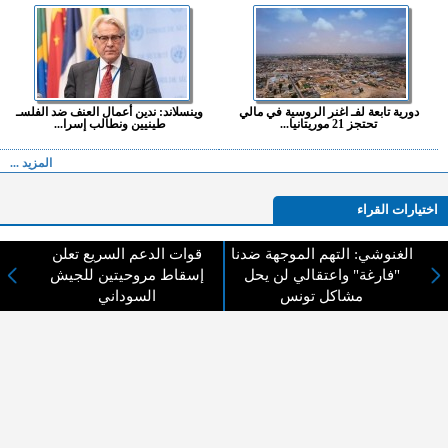
دورية تابعة لفـ اغنر الروسية في مالي
وينسلاند: ندين أعمال العنف ضد الفلسـ
تحتجز 21 موريتانيا...
طينيين ونطالب إسرا...
المزيد ...
اختيارات القراء
الغنوشي: التهم الموجهة ضدنا
قوات الدعم السريع تعلن
"فارغة" واعتقالي لن يحل
إسقاط مروحيتين للجيش
لا يوجد مقالات
مشاكل تونس
السوداني
لا مانع من الإقتباس وإعادة النشر شريط ذكر المصدر ( المدينة نيوز ) - الآراء والتعليقات
المنشورة تعبر عن رأي أصحابها فقط