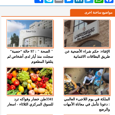
مواضيع ساخنة اخرى
الإفتاء: حكم شراء الأضحية عن
" الصحة " : 97 حالة “حصبة”
طريق البطاقات الائتمانية
سجلت منذ أيار لدى أشخاص لم
يتلقوا المطعوم
الملكة في يوم اللاجىء العالمي
3341طن خضار وفواكه ترد
: دعونا نتأمل في معاناة الأمهات
للسوق المركزي الثلاثاء - اسعار
والرضع