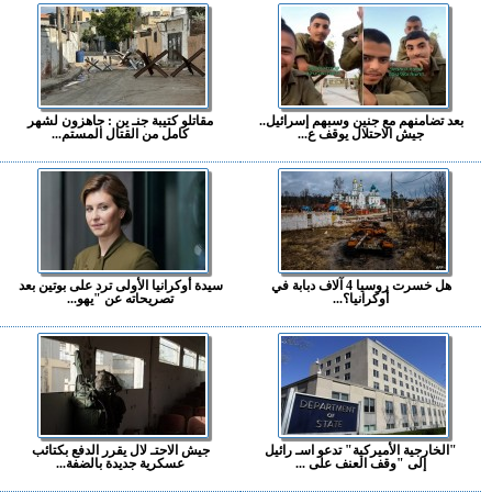
بعد تضامنهم مع جنين وسبهم إسرائيل..
مقاتلو كتيبة جنـ ين : جاهزون لشهر
جيش الاحتلال يوقف ع...
كامل من القتال المستم...
هل خسرت روسيا 4 آلاف دبابة في
سيدة أوكرانيا الأولى ترد على بوتين بعد
أوكرانيا؟...
تصريحاته عن "يهو...
"الخارجية الأميركية" تدعو اسـ رائيل
جيش الاحتـ لال يقرر الدفع بكتائب
إلى "وقف العنف على ...
عسكرية جديدة بالضفة...