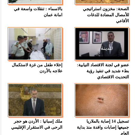
الصحة: مخزون استراتيجي
بالاسماء : تنقلات واسعة في
للأمصال المضادة للدغات
امانة عمان
الأفاعي
عضو في لجنة الاقتصاد النيابية:
إخلاء طفل من غزة لاستكمال
بطء شديد في تنفيذ رؤية
علاجه بالأردن
التحديث الاقتصادي
تسجيل 14 إصابة بالملاريا
ملك إسبانيا : الأردن هو حجر
جميعها إصابات وافدة منذ بداية
الرحى في الاستقرار الإقليمي
العام