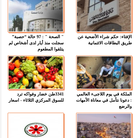
الإفتاء: حكم شراء الأضحية عن
" الصحة " : 97 حالة “حصبة”
طريق البطاقات الائتمانية
سجلت منذ أيار لدى أشخاص لم
يتلقوا المطعوم
الملكة في يوم اللاجىء العالمي
3341طن خضار وفواكه ترد
: دعونا نتأمل في معاناة الأمهات
للسوق المركزي الثلاثاء - اسعار
والرضع