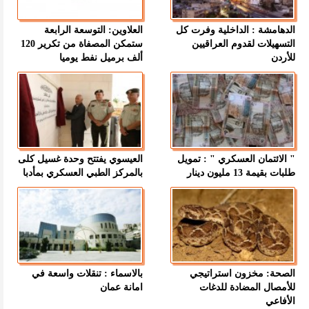
الدهامشة : الداخلية وفرت كل
العلاوين: التوسعة الرابعة
التسهيلات لقدوم العراقيين
ستمكن المصفاة من تكرير 120
للأردن
ألف برميل نفط يوميا
" الائتمان العسكري " : تمويل
العيسوي يفتتح وحدة غسيل كلى
طلبات بقيمة 13 مليون دينار
بالمركز الطبي العسكري بمأدبا
الصحة: مخزون استراتيجي
بالاسماء : تنقلات واسعة في
للأمصال المضادة للدغات
امانة عمان
الأفاعي