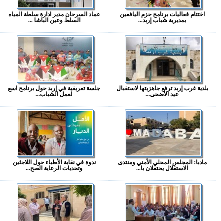
اختتام فعاليات برنامج حزم اليافعين
عماد السرحان مدير ادارة سلطة المياه
بمديرية شباب إربد...
السلط وعين الباشا ...
بلدية غرب إربد ترفع جاهزيتها لاستقبال
جلسة تعريفية في إربد حول برنامج اسع
عيد الأضحى...
لعمل الشباب...
مادبا: المجلس المحلي الأمني ومنتدى
ندوة في نقابة الأطباء حول اللاجئين
الاستقلال يحتفلان با...
وتحديات الرعاية الصح...