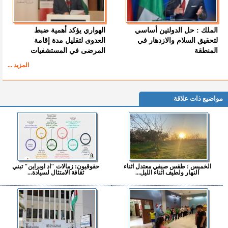
الملك : حل الدولتين أساسي
الهواري يؤكد أهمية ضبط
لتحقيق السلام والازدهار في
العدوى لتقليل مدة إقامة
المنطقة
المرضى في المستشفيات
المزيد ...
مواضيع ذات علاقة
الخميس : طقس صيفي معتدل اثناء
حقوقيون: زمالات "اد اوبراين" تبني
النهار ولطيف اثناء الليل...
ثقافة الامتثال لسيادة...