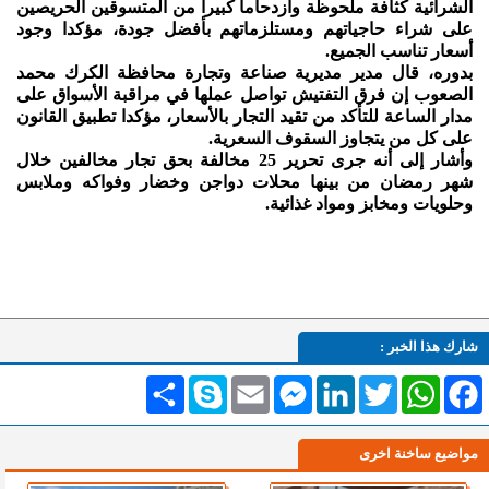
الشرائية كثافة ملحوظة وازدحاماً كبيراً من المتسوقين الحريصين
على شراء حاجياتهم ومستلزماتهم بأفضل جودة، مؤكدا وجود
أسعار تناسب الجميع.
بدوره، قال مدير مديرية صناعة وتجارة محافظة الكرك محمد
الصعوب إن فرق التفتيش تواصل عملها في مراقبة الأسواق على
مدار الساعة للتأكد من تقيد التجار بالأسعار، مؤكدا تطبيق القانون
على كل من يتجاوز السقوف السعرية.
وأشار إلى أنه جرى تحرير 25 مخالفة بحق تجار مخالفين خلال
شهر رمضان من بينها محلات دواجن وخضار وفواكه وملابس
وحلويات ومخابز ومواد غذائية.
شارك هذا الخبر :
Facebook
WhatsApp
Twitter
LinkedIn
Messenger
Email
Skype
انشر
مواضيع ساخنة اخرى