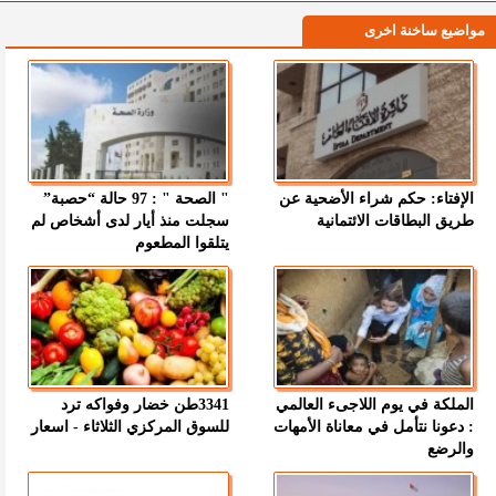
مواضيع ساخنة اخرى
الإفتاء: حكم شراء الأضحية عن
" الصحة " : 97 حالة “حصبة”
طريق البطاقات الائتمانية
سجلت منذ أيار لدى أشخاص لم
يتلقوا المطعوم
الملكة في يوم اللاجىء العالمي
3341طن خضار وفواكه ترد
: دعونا نتأمل في معاناة الأمهات
للسوق المركزي الثلاثاء - اسعار
والرضع