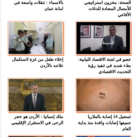
الصحة: مخزون استراتيجي
بالاسماء : تنقلات واسعة في
للأمصال المضادة للدغات
امانة عمان
الأفاعي
عضو في لجنة الاقتصاد النيابية:
إخلاء طفل من غزة لاستكمال
بطء شديد في تنفيذ رؤية
علاجه بالأردن
التحديث الاقتصادي
تسجيل 14 إصابة بالملاريا
ملك إسبانيا : الأردن هو حجر
جميعها إصابات وافدة منذ بداية
الرحى في الاستقرار الإقليمي
العام