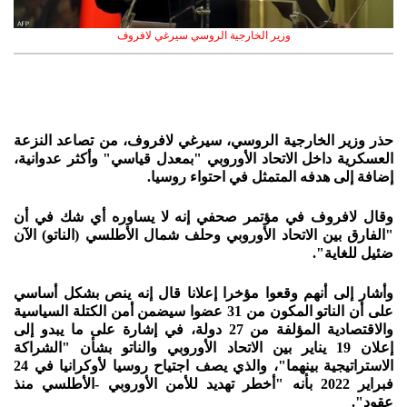
وزير الخارجية الروسي سيرغي لافروف
حذر وزير الخارجية الروسي، سيرغي لافروف، من تصاعد النزعة
العسكرية داخل الاتحاد الأوروبي "بمعدل قياسي" وأكثر عدوانية،
إضافة إلى هدفه المتمثل في احتواء روسيا.
وقال لافروف في مؤتمر صحفي إنه لا يساوره أي شك في أن
"الفارق بين الاتحاد الأوروبي وحلف شمال الأطلسي (الناتو) الآن
ضئيل للغاية".
وأشار إلى أنهم وقعوا مؤخرا إعلانا قال إنه ينص بشكل أساسي
على أن الناتو المكون من 31 عضوا سيضمن أمن الكتلة السياسية
والاقتصادية المؤلفة من 27 دولة، في إشارة على ما يبدو إلى
إعلان 19 يناير بين الاتحاد الأوروبي والناتو بشأن "الشراكة
الاستراتيجية بينهما"، والذي يصف اجتياح روسيا لأوكرانيا في 24
فبراير 2022 بأنه "أخطر تهديد للأمن الأوروبي -الأطلسي منذ
عقود".