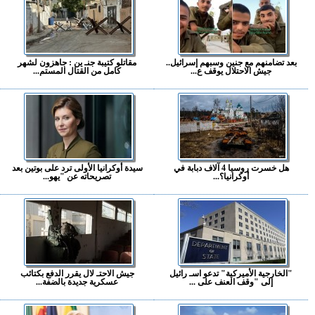
بعد تضامنهم مع جنين وسبهم إسرائيل..
مقاتلو كتيبة جنـ ين : جاهزون لشهر
جيش الاحتلال يوقف ع...
كامل من القتال المستم...
هل خسرت روسيا 4 آلاف دبابة في
سيدة أوكرانيا الأولى ترد على بوتين بعد
أوكرانيا؟...
تصريحاته عن "يهو...
"الخارجية الأميركية" تدعو اسـ رائيل
جيش الاحتـ لال يقرر الدفع بكتائب
إلى "وقف العنف على ...
عسكرية جديدة بالضفة...