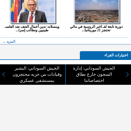
دورية تابعة لفـ اغنر الروسية في مالي
وينسلاند: ندين أعمال العنف ضد الفلسـ
تحتجز 21 موريتانيا...
طينيين ونطالب إسرا...
المزيد ...
اختيارات القراء
الجيش السوداني: إدارة
الجيش السوداني: البشير
السجون خارج نطاق
وقيادات من حزبه محتجزون
لا يوجد مقالات
اختصاصاتنا
بمستشفى عسكري
لا مانع من الإقتباس وإعادة النشر شريط ذكر المصدر ( المدينة نيوز ) - الآراء والتعليقات
المنشورة تعبر عن رأي أصحابها فقط