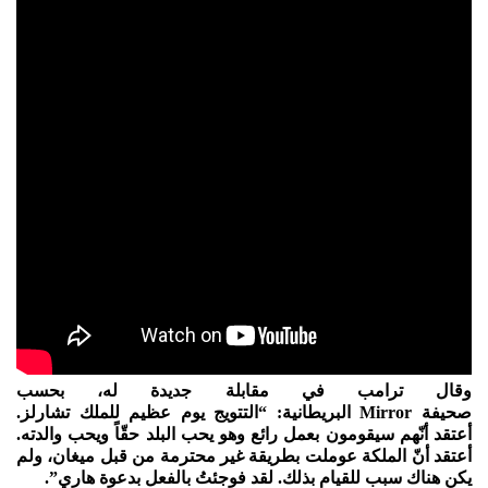
وقال ترامب في مقابلة جديدة له، بحسب
صحيفة Mirror البريطانية: “التتويج يوم عظيم للملك تشارلز.
أعتقد أنّهم سيقومون بعمل رائع وهو يحب البلد حقّاً ويحب والدته.
أعتقد أنّ الملكة عوملت بطريقة غير محترمة من قبل ميغان، ولم
يكن هناك سبب للقيام بذلك. لقد فوجئتُ بالفعل بدعوة هاري”.