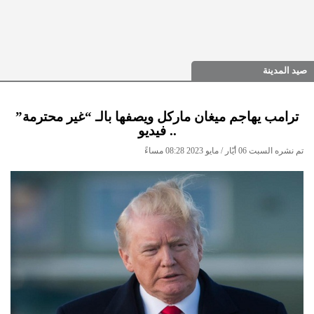
صيد المدينة
ترامب يهاجم ميغان ماركل ويصفها بالـ “غير محترمة”
.. فيديو
تم نشره السبت 06 أيّار / مايو 2023 08:28 مساءً