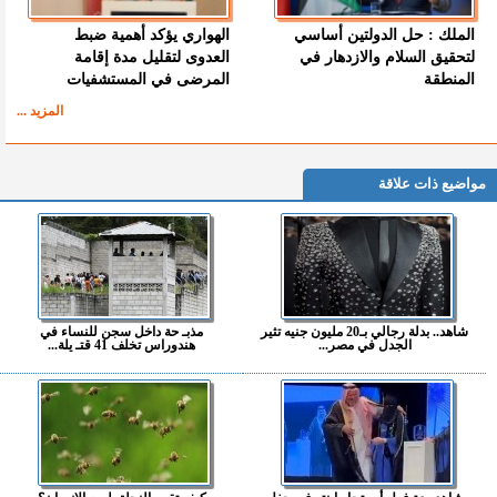
الملك : حل الدولتين أساسي
الهواري يؤكد أهمية ضبط
لتحقيق السلام والازدهار في
العدوى لتقليل مدة إقامة
المنطقة
المرضى في المستشفيات
المزيد ...
مواضيع ذات علاقة
شاهد.. بدلة رجالي بـ20 مليون جنيه تثير
مذبـ حة داخل سجن للنساء في
الجدل في مصر...
هندوراس تخلف 41 قتـ يلة...