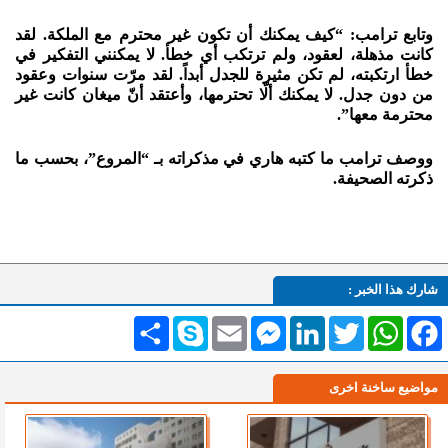
وتابع ترامب: “كيف يمكنك أن تكون غير محترم مع الملكة. لقد
كانت مذهلة، لعقود، ولم ترتكب أي خطأ. لا يمكنني التفكير في
خطأ ارتكبته، لم تكن مثيرة للجدل أبداً. لقد مرّت سنوات وعقود
من دون جدل. لا يمكنك ألّا تحترمها، وأعتقد أنّ ميغان كانت غير
محترمة معها”.
ووصف ترامب ما كتبه هاري في مذكراته بـ “المروع”، بحسب ما
ذكرته الصحيفة.
شارك هذا الخبر :
Facebook
WhatsApp
Twitter
LinkedIn
Messenger
Email
Skype
انشر
مواضيع ساخنة اخرى