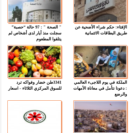
الإفتاء: حكم شراء الأضحية عن
" الصحة " : 97 حالة “حصبة”
طريق البطاقات الائتمانية
سجلت منذ أيار لدى أشخاص لم
يتلقوا المطعوم
الملكة في يوم اللاجىء العالمي
3341طن خضار وفواكه ترد
: دعونا نتأمل في معاناة الأمهات
للسوق المركزي الثلاثاء - اسعار
والرضع