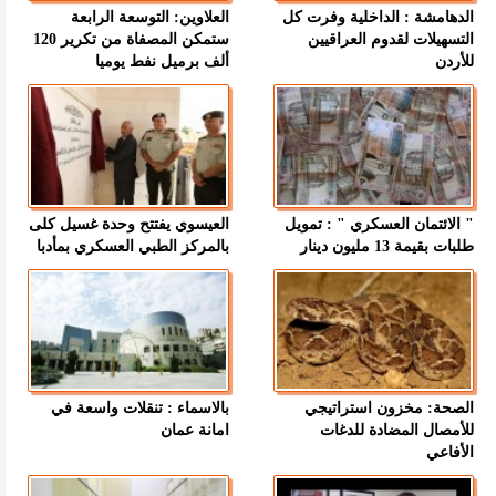
الدهامشة : الداخلية وفرت كل
العلاوين: التوسعة الرابعة
التسهيلات لقدوم العراقيين
ستمكن المصفاة من تكرير 120
للأردن
ألف برميل نفط يوميا
" الائتمان العسكري " : تمويل
العيسوي يفتتح وحدة غسيل كلى
طلبات بقيمة 13 مليون دينار
بالمركز الطبي العسكري بمأدبا
الصحة: مخزون استراتيجي
بالاسماء : تنقلات واسعة في
للأمصال المضادة للدغات
امانة عمان
الأفاعي