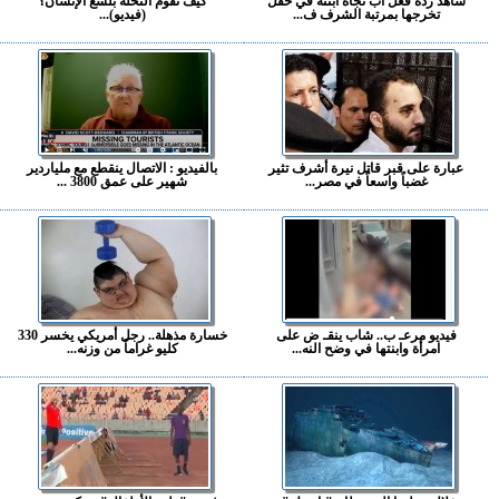
شاهد ردة فعل أب تجاه ابنته في حفل
كيف تقوم النحلة بلسع الإنسان؟
تخرجها بمرتبة الشرف ف...
(فيديو)...
عبارة على قبر قاتل نيرة أشرف تثير
بالفيديو : الاتصال ينقطع مع ملياردير
غضباً واسعاً في مصر...
شهير على عمق 3800 ...
فيديو مرعـ ب.. شاب ينقـ ض على
خسارة مذهلة.. رجل أمريكي يخسر 330
امرأة وابنتها في وضح النه...
كليو غراماً من وزنه...