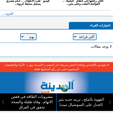
خلال رحلتها إلى حطام "تايتنيك"..
فيديو "طرد الأطفال".. حكم مصري
الغواصة اختفت وعلى متن...
يسجل سابقة كروية...
المزيد ...
اختيارات القراء
لا يوجد مقالات
لا مانع من الإقتباس وإعادة النشر شريط ذكر المصدر ( المدينة نيوز ) - الآراء والتعليقات
المنشورة تعبر عن رأي أصحابها فقط
مشروبات الطاقة في قفص
القهوة بالملح.. تريند جديد يثير
الاتهام.. وفاة طفلة والصحة
عن المدينة الإخبارية
الجدل على السوشيال ميديا
تحقق في العراق
المدينة الإخبارية صحيفة الكترونية شاملة تابعة لشركة قنوات البث