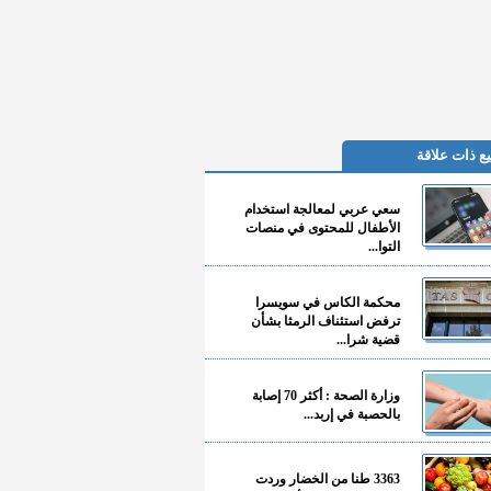
ع ذات علاقة
سعي عربي لمعالجة استخدام
الأطفال للمحتوى في منصات
التوا...
محكمة الكاس في سويسرا
ترفض استئناف الرمثا بشأن
قضية شرا...
وزارة الصحة : أكثر 70 إصابة
بالحصبة في إربد...
3363 طنا من الخضار وردت