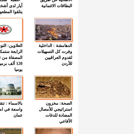
البطاقات الائتمانية
أيار لدى أشخ
يتلقوا المطعو
الدهامشة : الداخلية
العلاوين: الت
وفرت كل التسهيلات
الرابعة ستمك
لقدوم العراقيين
المصفاة من ت
للأردن
120 ألف بر
يوميا
الصحة: مخزون
بالاسماء : تنق
استراتيجي للأمصال
واسعة في اما
المضادة للدغات
عمان
الأفاعي