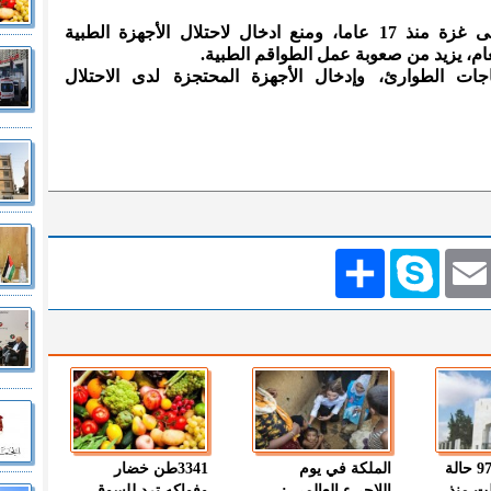
وقال القدرة إن الحصار المستمر على غزة منذ 17 عاما، ومنع ادخال لاحتلال الأجهزة الطبية
م، يزيد من صعوبة عمل الطواقم الطبية.
جات الطوارئ، وإدخال الأجهزة المحتجزة لدى الاحتلال
Emai
Skype
انشر
" الصحة " : 97 حالة
الملكة في يوم
3341طن خضار
ت منذ
اللاجىء العالمي :
وفواكه ترد للسوق