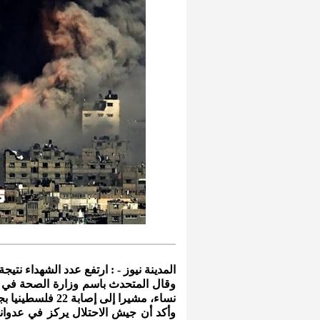
المدينة نيوز - : ارتفع عدد الشهداء نتيجة ال
نساء، مشيرا إلى إصابة 22 فلسطينيا بجروح مختلفة بينهم 3 أطفال و7 سيدات.
وأكد أن جيش الاحتلال يركز في عدوانه