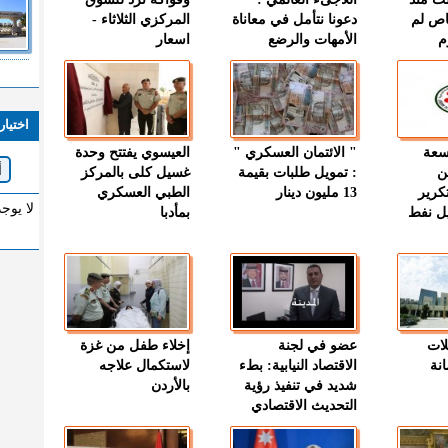
اص لم
دعونا نتأمل في معاناة
المركزي الثلاثاء -
م
الأمهات والرضع
اسعار
اختيار
وسعة
" الائتمان العسكري "
العيسوي يفتتح وحدة
ن
: تمويل طلبات بقيمة
غسيل كلى بالمركز
كرير
13 مليون دينار
الطبي العسكري
لا يوج
ميل نفط
بمأدبا
لات
عضو في لجنة
إخلاء طفل من غزة
نة
الاقتصاد النيابية: بطء
لاستكمال علاجه
شديد في تنفيذ رؤية
بالأردن
التحديث الاقتصادي