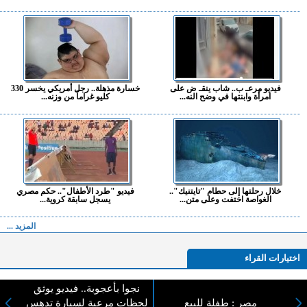
فيديو مرعـ ب.. شاب ينقـ ض على
خسارة مذهلة.. رجل أمريكي يخسر 330
امرأة وابنتها في وضح النه...
كليو غراماً من وزنه...
خلال رحلتها إلى حطام "تايتنيك"..
فيديو "طرد الأطفال".. حكم مصري
الغواصة اختفت وعلى متن...
يسجل سابقة كروية...
المزيد ...
اختيارات القراء
نجوا بأعجوبة.. فيديو يوثق
مصر : طفلة للبيع
لحظات مرعبة لسيارة تدهس