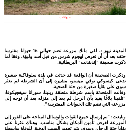
حيوانات
المدينة نيوز :- لقي مالك مزرعة تضم حوالي 16 حيوانا مفترسا
حتفه بعد أن أن تعرض لهجوم شرس من قبل أسد ولبؤة، وفقا لما
ذكرت صحيفة "إندبندنت" البريطانية.
وذكرت الصحيفة أن الواقعة قد حدثت في بلدة سلوفاكية صغيرة
تدعى كيسوكي نوفي ميستو، مشيرة إلى أن الشرطة لم تعثر
سوى على بقايا صغيرة من جثة الضحية.
وقالت المتحدثة باسم شرطة منطقة زيلينا، سوزانا سيفجيكوفا:
"تلقينا بلاغًا يفيد بأن الرجل لم يعد إلى منزله بعد أن توجه إلى
مزرعته التي تضم تلك الحيوانات المفترسة".
وتابعت: "تم إرسال جميع القوات والوسائل المتاحة على الفور إلى
المزرعة لغرض تأمين المكان بشكل مناسب، وهناك عثرنا على
بقايا جثة الرجل، وسوف يتم تحديد السبب الدقيق للوفاة بواسطة