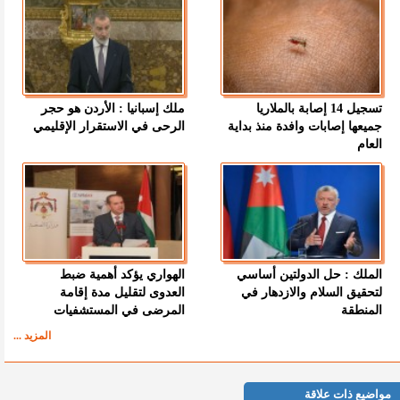
تسجيل 14 إصابة بالملاريا
ملك إسبانيا : الأردن هو حجر
جميعها إصابات وافدة منذ بداية
الرحى في الاستقرار الإقليمي
العام
الملك : حل الدولتين أساسي
الهواري يؤكد أهمية ضبط
لتحقيق السلام والازدهار في
العدوى لتقليل مدة إقامة
المنطقة
المرضى في المستشفيات
المزيد ...
مواضيع ذات علاقة