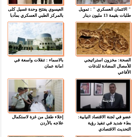
" الائتمان العسكري " : تمويل
العيسوي يفتتح وحدة غسيل كلى
طلبات بقيمة 13 مليون دينار
بالمركز الطبي العسكري بمأدبا
الصحة: مخزون استراتيجي
بالاسماء : تنقلات واسعة في
للأمصال المضادة للدغات
امانة عمان
الأفاعي
عضو في لجنة الاقتصاد النيابية:
إخلاء طفل من غزة لاستكمال
بطء شديد في تنفيذ رؤية
علاجه بالأردن
التحديث الاقتصادي