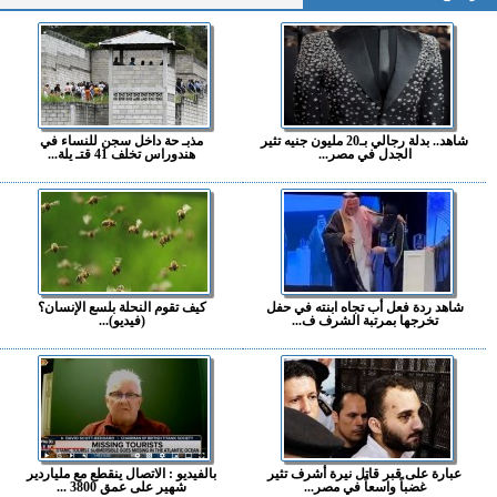
شاهد.. بدلة رجالي بـ20 مليون جنيه تثير
مذبـ حة داخل سجن للنساء في
الجدل في مصر...
هندوراس تخلف 41 قتـ يلة...
شاهد ردة فعل أب تجاه ابنته في حفل
كيف تقوم النحلة بلسع الإنسان؟
تخرجها بمرتبة الشرف ف...
(فيديو)...
عبارة على قبر قاتل نيرة أشرف تثير
بالفيديو : الاتصال ينقطع مع ملياردير
غضباً واسعاً في مصر...
شهير على عمق 3800 ...