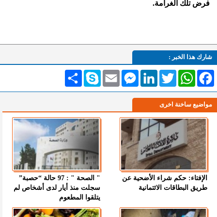
فرض تلك الغرامة.
شارك هذا الخبر :
Facebook
WhatsApp
Twitter
LinkedIn
Messenger
Email
Skype
انشر
مواضيع ساخنة اخرى
الإفتاء: حكم شراء الأضحية عن
" الصحة " : 97 حالة “حصبة”
طريق البطاقات الائتمانية
سجلت منذ أيار لدى أشخاص لم
يتلقوا المطعوم