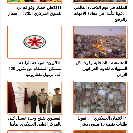
الملكة في يوم اللاجىء العالمي
3341طن خضار وفواكه ترد
: دعونا نتأمل في معاناة الأمهات
للسوق المركزي الثلاثاء - اسعار
والرضع
الدهامشة : الداخلية وفرت كل
العلاوين: التوسعة الرابعة
التسهيلات لقدوم العراقيين
ستمكن المصفاة من تكرير 120
للأردن
ألف برميل نفط يوميا
" الائتمان العسكري " : تمويل
العيسوي يفتتح وحدة غسيل كلى
طلبات بقيمة 13 مليون دينار
بالمركز الطبي العسكري بمأدبا