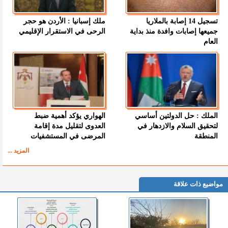
تسجيل 14 إصابة بالملاريا
ملك إسبانيا : الأردن هو حجر
جميعها إصابات وافدة منذ بداية
الرحى في الاستقرار الإقليمي
العام
الملك : حل الدولتين أساسي
الهواري يؤكد أهمية ضبط
لتحقيق السلام والازدهار في
العدوى لتقليل مدة إقامة
المنطقة
المرضى في المستشفيات
المزيد ...
مواضيع ذات علاقة