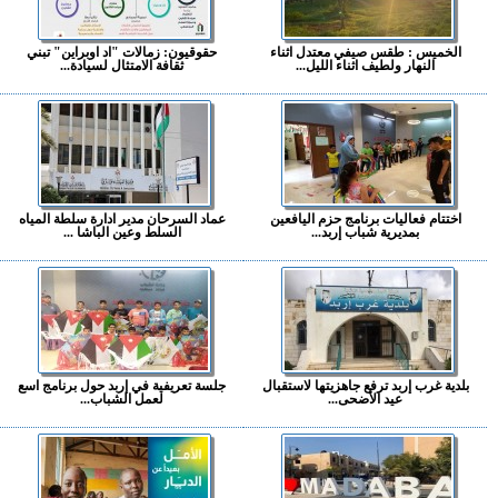
الخميس : طقس صيفي معتدل اثناء
حقوقيون: زمالات "اد اوبراين" تبني
النهار ولطيف اثناء الليل...
ثقافة الامتثال لسيادة...
اختتام فعاليات برنامج حزم اليافعين
عماد السرحان مدير ادارة سلطة المياه
بمديرية شباب إربد...
السلط وعين الباشا ...
بلدية غرب إربد ترفع جاهزيتها لاستقبال
جلسة تعريفية في إربد حول برنامج اسع
عيد الأضحى...
لعمل الشباب...