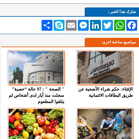
شارك هذا الخبر :
Facebook
WhatsApp
Twitter
LinkedIn
Messenger
Email
Skype
انشر
مواضيع ساخنة اخرى
الإفتاء: حكم شراء الأضحية عن
" الصحة " : 97 حالة “حصبة”
طريق البطاقات الائتمانية
سجلت منذ أيار لدى أشخاص لم
يتلقوا المطعوم