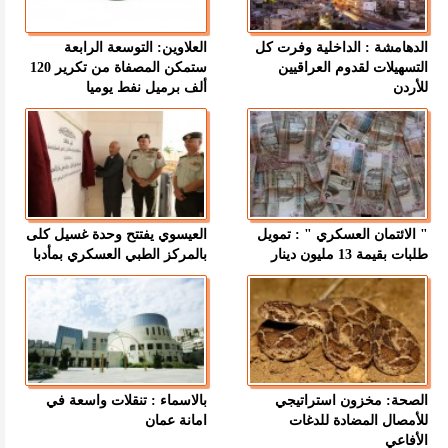
الدهامشة : الداخلية وفرت كل
العلاوين: التوسعة الرابعة
التسهيلات لقدوم العراقيين
ستمكن المصفاة من تكرير 120
للأردن
ألف برميل نفط يوميا
" الائتمان العسكري " : تمويل
العيسوي يفتتح وحدة غسيل كلى
طلبات بقيمة 13 مليون دينار
بالمركز الطبي العسكري بمأدبا
الصحة: مخزون استراتيجي
بالاسماء : تنقلات واسعة في
للأمصال المضادة للدغات
امانة عمان
الأفاعي