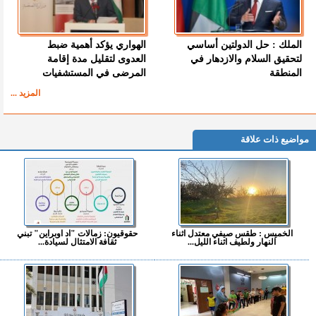
الملك : حل الدولتين أساسي
الهواري يؤكد أهمية ضبط
لتحقيق السلام والازدهار في
العدوى لتقليل مدة إقامة
المنطقة
المرضى في المستشفيات
المزيد ...
مواضيع ذات علاقة
الخميس : طقس صيفي معتدل اثناء
حقوقيون: زمالات "اد اوبراين" تبني
النهار ولطيف اثناء الليل...
ثقافة الامتثال لسيادة...