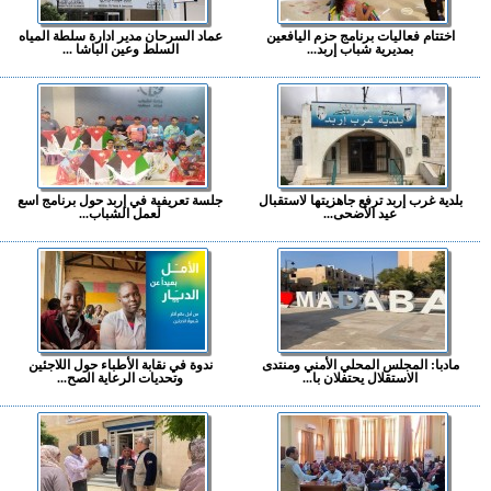
اختتام فعاليات برنامج حزم اليافعين
عماد السرحان مدير ادارة سلطة المياه
بمديرية شباب إربد...
السلط وعين الباشا ...
بلدية غرب إربد ترفع جاهزيتها لاستقبال
جلسة تعريفية في إربد حول برنامج اسع
عيد الأضحى...
لعمل الشباب...
مادبا: المجلس المحلي الأمني ومنتدى
ندوة في نقابة الأطباء حول اللاجئين
الاستقلال يحتفلان با...
وتحديات الرعاية الصح...