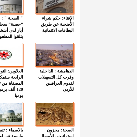
الإفتاء: حكم شراء
الأضحية عن طريق
“حصبة” سجل
البطاقات الائتمانية
أيار لدى أشخ
يتلقوا المطعو
الدهامشة : الداخلية
العلاوين: الت
وفرت كل التسهيلات
الرابعة ستمك
لقدوم العراقيين
المصفاة من ت
للأردن
120 ألف بر
يوميا
الصحة: مخزون
بالاسماء : تنق
استراتيجي للأمصال
واسعة في اما