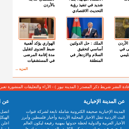
شديد في تنفيذ رؤية
بالأردن
التحديث الاقتصادي
الأردن
الملك : حل الدولتين
الهواري يؤكد أهمية
ى في
أساسي لتحقيق
ضبط العدوى لتقليل
قليمي
السلام والازدهار في
مدة إقامة المرضى
المنطقة
في المستشفيات
المزيد ...
عادة النشر شريط ذكر المصدر ( المدينة نيوز ) - الآراء والتعليقات المنشورة تع
عن المدينة الإخبارية
عن ا
المدينة الإخبارية صحيفة الكترونية شاملة تابعة لشركة قنوات
اتصل ب
البث الاردنية تنقل الاخبار المحلية الأردنية وأخبار فلسطين وأبرز
الهيكل
الأخبار العربية والدولية لحظة حدوثها بمهنية رفيعة ليكون العالم
اعلن م
بما يجري فيه وحوله بين يديكم بالكلمة والصورة من مصادرها
ارسل 