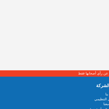
بر عن رأي أصحابها فقط
لشركة
نا
 التنظيمي
عنا
خبر او صورة