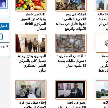
" الصحة " : 97 حالة
الملكة في يوم
3341طن خضار
ت منذ
اللاجىء العالمي :
وفواكه ترد للسوق
اص لم
دعونا نتأمل في معاناة
المركزي الثلاثاء -
اختيار
م
الأمهات والرضع
اسعار
لا يوج
وسعة
" الائتمان العسكري "
العيسوي يفتتح وحدة
ن
: تمويل طلبات بقيمة
غسيل كلى بالمركز
كرير
13 مليون دينار
الطبي العسكري
ميل نفط
بمأدبا
لات
عضو في لجنة
إخلاء طفل من غزة
نة
الاقتصاد النيابية: بطء
لاستكمال علاجه