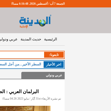
الجمعة 7 آب / أغسطس 2026. 4:16:48 مساءً
الرئيسية
حديث المدينة
عربي ودولي
تابعونا:
السطر الأخير...من أجل السط
اخر اﻷخبار
عربي ودولي
البرلمان العربي : ال
تم نشره الأربعاء 31st أيّار / مايو 2023 04:26 مساءً