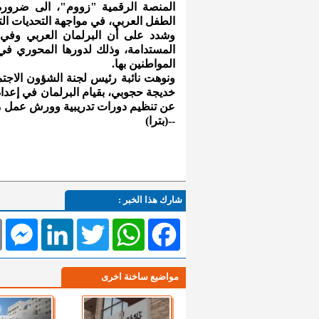
المنصة الرقمية "زووم"، الى ضرورة
الطفل العربي، في مواجهة التحديات التي
وشدد على أن البرلمان العربي وفي إ
المستدامة، وذلك لدورها المحوري في
المواطنين بها.
ونوهت نائبة رئيس لجنة الشؤون الاجتماع
خديجة حجوبي، بقيام البرلمان في إعداد
عن تنظيم دورات تدريبية وورش عمل مش
--(بترا)
شارك هذا الخبر :
l
Messenger
LinkedIn
Twitter
WhatsApp
Facebook
مواضيع ساخنة اخرى