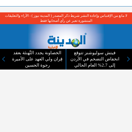
لا مانع من الإقتباس وإعادة النشر شريط ذكر المصدر ( المدينة نيوز ) - الآراء والتعليقات
المنشورة تعبر عن رأي أصحابها فقط
فيتش سوليوشنز تتوقع
الخصاونة يجدد التَّهنئة بعقد
انخفاض التضخم في الأردن
قِران ولي العهد على الأميرة
عن المدينة الإخبارية
إلى 2.7% العام الحالي
رجوة الحسين
المدينة الإخبارية صحيفة الكترونية شاملة تابعة لشركة قنوات البث
الاردنية تنقل الاخبار المحلية الأردنية وأخبار فلسطين وأبرز الأخبار
العربية والدولية لحظة حدوثها بمهنية رفيعة ليكون العالم بما يجري
فيه وحوله بين يديكم بالكلمة والصورة من مصادرها الحقيقية.
عن الشركة
اتصل بنا
الهيكل التنظيمي
اعلن معنا
ارسل خبر او صورة