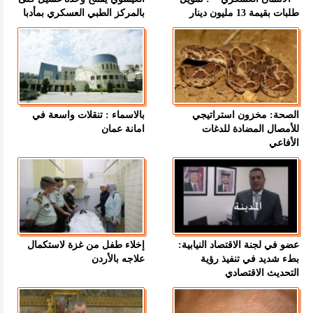
طلبات بقيمة 13 مليون دينار
بالمركز الطبي العسكري بمأدبا
الصحة: مخزون استراتيجي
بالاسماء : تنقلات واسعة في
للأمصال المضادة للدغات
امانة عمان
الأفاعي
عضو في لجنة الاقتصاد النيابية:
إخلاء طفل من غزة لاستكمال
بطء شديد في تنفيذ رؤية
علاجه بالأردن
التحديث الاقتصادي