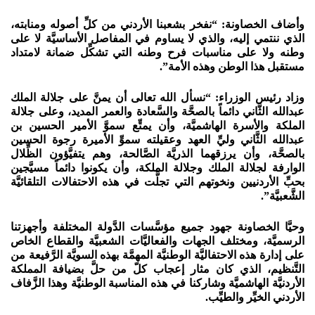
وأضاف الخصاونة: “نفخر بشعبنا الأردني من كلِّ أصوله ومنابته،
الذي ننتمي إليه، والذي لا يساوم في المفاصل الأساسيَّة لا على
وطنه ولا على مناسبات فرح وطنه التي تشكِّل ضمانة لامتداد
مستقبل هذا الوطن وهذه الأمة”.
وزاد رئيس الوزراء: “نسأل الله تعالى أن يمنَّ على جلالة الملك
عبدالله الثَّاني دائماً بالصحَّة والسَّعادة والعمر المديد، وعلى جلالة
الملكة والأسرة الهاشميَّة، وأن يمتِّع سموَّ الأمير الحسين بن
عبدالله الثَّاني وليِّ العهد وعقيلته سموِّ الأميرة رجوة الحسين
بالصحَّة، وأن يرزقهما الذريَّة الصَّالحة، وهم يتفيَّؤون الظِّلال
الوارفة لجلالة الملك وجلالة الملكة، وأن يكونوا دائماً مسيَّجين
بحبِّ الأردنيين ونخوتهم التي تجلَّت في هذه الاحتفالات التلقائيَّة
الشَّعبيَّة”.
وحيَّا الخصاونة جهود جميع مؤسَّسات الدَّولة المختلفة وأجهزتنا
الرسميَّة، ومختلف الجهات والفعاليَّات الشعبيَّة والقطاع الخاص
على إدارة هذه الاحتفاليَّة الوطنيَّة المهمَّة بهذه السويَّة الرَّفيعة من
التَّنظيم، الذي كان مثار إعجاب كلّ من حلَّ بضيافة المملكة
الأردنيَّة الهاشميَّة وشاركنا في هذه المناسبة الوطنيَّة وهذا الزَّفاف
الأردني الخيِّر والطيِّب.