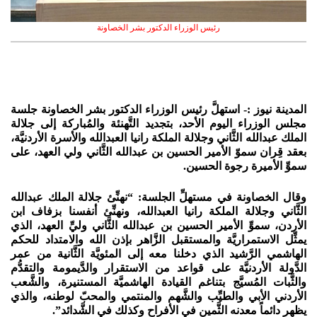
رئيس الوزراء الدكتور بشر الخصاونة
المدينة نيوز :- استهلَّ رئيس الوزراء الدكتور بشر الخصاونة جلسة
مجلس الوزراء اليوم الأحد، بتجديد التَّهنئة والمُباركة إلى جلالة
الملك عبدالله الثَّاني وجلالة الملكة رانيا العبدالله والأسرة الأردنيَّة،
بعقد قِران سموّ الأمير الحسين بن عبدالله الثَّاني ولي العهد، على
سموِّ الأميرة رجوة الحسين.
وقال الخصاونة في مستهلِّ الجلسة: “نهنِّئ جلالة الملك عبدالله
الثَّاني وجلالة الملكة رانيا العبدالله، ونهنِّئ أنفسنا بزفاف ابن
الأردن، سموِّ الأمير الحسين بن عبدالله الثَّاني وليِّ العهد، الذي
يمثِّل الاستمراريَّة والمستقبل الزَّاهر بإذن الله والامتداد للحكم
الهاشمي الرَّشيد الذي دخلنا معه إلى المئويَّة الثَّانية من عمر
الدَّولة الأردنيَّة على قواعد من الاستقرار والدَّيمومة والتقدُّم
والثَّبات المُسيَّج بتناغم القيادة الهاشميَّة المستنيرة، والشَّعب
الأردني الأبي والطيِّب والشَّهم والمنتمي والمحبّ لوطنه، والذي
يظهر دائماً معدنه الثَّمين في الأفراح وكذلك في الشَّدائد”.