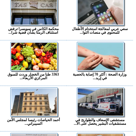
سعي عربي لمعالجة استخدام الأطفال
محكمة الكاس في سويسرا ترفض
للمحتوى في منصات التوا...
استئناف الرمثا بشأن قضية شرا...
وزارة الصحة : أكثر 70 إصابة بالحصبة
3363 طنا من الخضار وردت للسوق
في إربد...
المركزي الأربعاء...
مستشفى الإسعاف والطوارئ في
أحمد الحياصات رئيسا لمجلس الأمن
مستشفيات البشير يحصل على الا...
السيبراني...