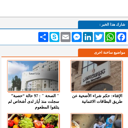
شارك هذا الخبر :
Facebook
WhatsApp
Twitter
LinkedIn
Messenger
Email
Skype
انشر
مواضيع ساخنة اخرى
الإفتاء: حكم شراء الأضحية عن
" الصحة " : 97 حالة “حصبة”
طريق البطاقات الائتمانية
سجلت منذ أيار لدى أشخاص لم
يتلقوا المطعوم