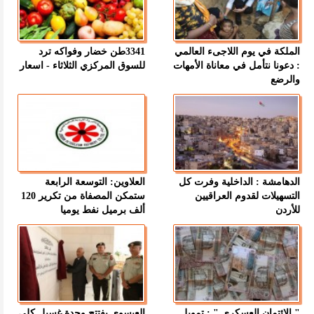
الملكة في يوم اللاجىء العالمي
3341طن خضار وفواكه ترد
: دعونا نتأمل في معاناة الأمهات
للسوق المركزي الثلاثاء - اسعار
والرضع
الدهامشة : الداخلية وفرت كل
العلاوين: التوسعة الرابعة
التسهيلات لقدوم العراقيين
ستمكن المصفاة من تكرير 120
للأردن
ألف برميل نفط يوميا
" الائتمان العسكري " : تمويل
العيسوي يفتتح وحدة غسيل كلى