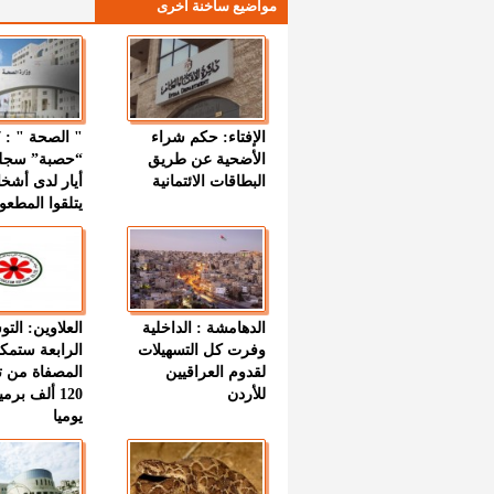
مواضيع ساخنة اخرى
الإفتاء: حكم شراء
الأضحية عن طريق
“حصبة” سجل
البطاقات الائتمانية
أيار لدى أشخ
يتلقوا المطعو
الدهامشة : الداخلية
العلاوين: الت
وفرت كل التسهيلات
الرابعة ستمك
لقدوم العراقيين
المصفاة من ت
للأردن
120 ألف بر
يوميا