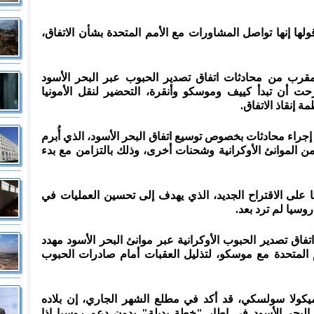
ولها إنها تواصل المشاورات مع الأمم المتحدة بشأن الاتفاق،
قرب من محادثات اتفاق تصدير الحبوب عبر البحر الأسود
رحت أن تبدأ كييف وموسكو وأنقرة، التحضير لنقل الأمونيا
ة إنقاذ الاتفاق.
إجراء محادثات بخصوص توسيع اتفاق البحر الأسود، الذي أُبرم
 الموانئ الأوكرانية وشحنات أخرى، وذلك بالتزامن مع بدء
قتا على الاقتراح الجديد، الذي يهدف إلى تحسين العمليات في
وسيا لم ترد بعد.
اق تصدير الحبوب الأوكرانية عبر موانئ البحر الأسود مهدد
لأمم المتحدة مع موسكو، لتذليل العقبات أمام صادرات الحبوب
 ميكولا سولسكي، قد أكد في مطلع الشهر الجاري، إن بلاده
لبحر الأسود في إطار "خطة بديلة" بدون دعم روسيا إذا