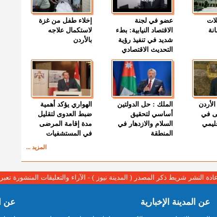
لات
عضو في لجنة
إخلاء طفل من غزة
نة
الاقتصاد النيابية: بطء
لاستكمال علاجه
شديد في تنفيذ رؤية
بالأردن
التحديث الاقتصادي
الأردن
الملك : حل الدولتين
الهواري يؤكد أهمية
ى في
أساسي لتحقيق
ضبط العدوى لتقليل
قليمي
السلام والازدهار في
مدة إقامة المرضى
المنطقة
في المستشفيات
المزيد ...
عادة النشر شريط ذكر المصدر ( المدينة نيوز ) - الآراء والتعليقات المنشورة تع
عن المدينة الإخبارية
عن ا