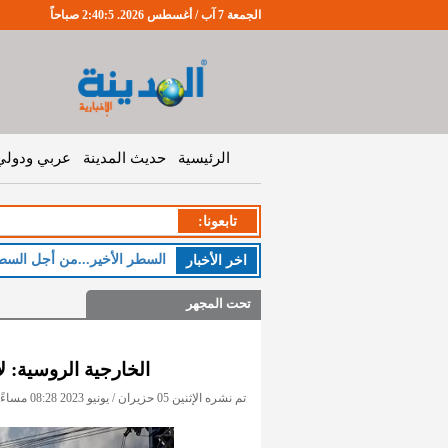
الجمعة 7 آب / أغسطس 2026. 2:40:6 صباحاً
الرئيسية
حديث المدينة
عربي ودولي
تابعونا:
اخر اﻷخبار
تحت المجهر
الخارجية الروسية: ل
تم نشره الإثنين 05 حزيران / يونيو 2023 08:28 مساءً