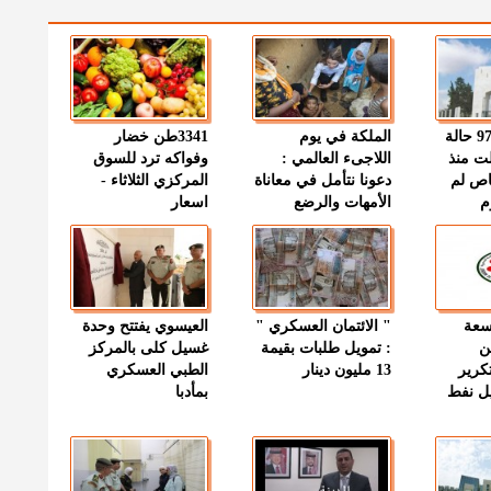
" الصحة " : 97 حالة
الملكة في يوم
3341طن خضار
ت منذ
اللاجىء العالمي :
وفواكه ترد للسوق
اص لم
دعونا نتأمل في معاناة
المركزي الثلاثاء -
م
الأمهات والرضع
اسعار
وسعة
" الائتمان العسكري "
العيسوي يفتتح وحدة
ن
: تمويل طلبات بقيمة
غسيل كلى بالمركز
كرير
13 مليون دينار
الطبي العسكري
ميل نفط
بمأدبا