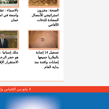
الصحة: مخزون
بالاسماء : تنق
استراتيجي للأمصال
واسعة في اما
المضادة للدغات
عمان
الأفاعي
تسجيل 14 إصابة
ملك إسبانيا : 
بالملاريا جميعها
هو حجر الرح
إصابات وافدة منذ
الاستقرار الإ
بداية العام
لا مانع من الإقتباس وإ