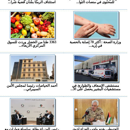
للمحتوى في منصات التوا...
استئناف الرمثا بشأن قضية شرا...
وزارة الصحة : أكثر 70 إصابة بالحصبة
3363 طنا من الخضار وردت للسوق
في إربد...
المركزي الأربعاء...
مستشفى الإسعاف والطوارئ في
أحمد الحياصات رئيسا لمجلس الأمن
مستشفيات البشير يحصل على الا...
السيبراني...
الحنيطي يقدم واجب العزاء لذوي
رئيس الوزراء يطلق سلسلة حوارات مع