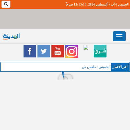
الخميس 6 آب / أغسطس 2026. 12:13:14 صباحاً
Toggle
navigation
اخر اﻷخبار
الخميس : طقس صيفي معتدل اث