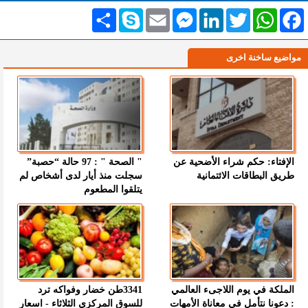
Facebook
WhatsApp
Twitter
LinkedIn
Messenger
Email
Skype
انشر
مواضيع ساخنة اخرى
الإفتاء: حكم شراء الأضحية عن
" الصحة " : 97 حالة “حصبة”
طريق البطاقات الائتمانية
سجلت منذ أيار لدى أشخاص لم
يتلقوا المطعوم
الملكة في يوم اللاجىء العالمي
3341طن خضار وفواكه ترد
: دعونا نتأمل في معاناة الأمهات
للسوق المركزي الثلاثاء - اسعار