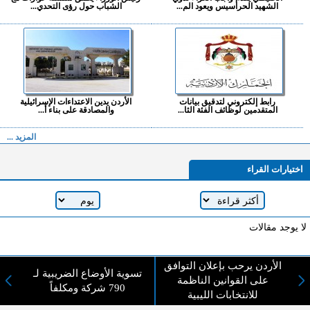
الشهيد الحراسيس ويعود الم...
الشباب حول رؤى التحدي...
رابط إلكتروني لتدقيق بيانات
الأردن يدين الاعتداءات الإسرائيلية
المتقدمين لوظائف الفئة الثا...
والمصادقة على بناء أ...
المزيد ...
اختيارات القراء
لا يوجد مقالات
الأردن يرحب بإعلان التوافق
لا مانع من الإقتباس وإعادة النشر شريط ذكر المصدر ( المدينة نيوز ) - الآراء والتعليقات
تسوية الأوضاع الضريبية لـ
على القوانين الناظمة
المنشورة تعبر عن رأي أصحابها فقط
790 شركة ومكلفاً
للانتخابات الليبية