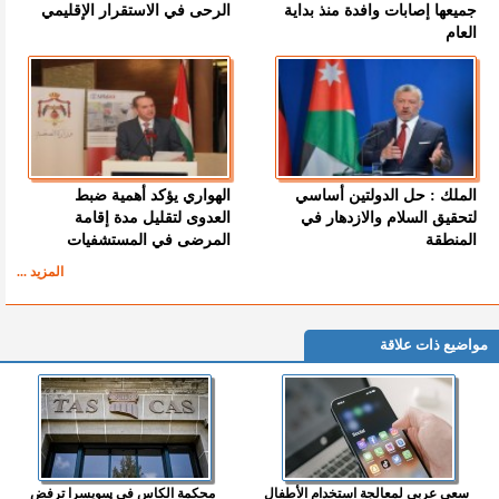
جميعها إصابات وافدة منذ بداية
الرحى في الاستقرار الإقليمي
العام
الملك : حل الدولتين أساسي
الهواري يؤكد أهمية ضبط
لتحقيق السلام والازدهار في
العدوى لتقليل مدة إقامة
المنطقة
المرضى في المستشفيات
المزيد ...
مواضيع ذات علاقة
سعي عربي لمعالجة استخدام الأطفال
محكمة الكاس في سويسرا ترفض