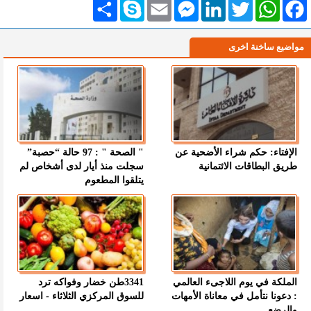
Facebook
WhatsApp
Twitter
LinkedIn
Messenger
Email
Skype
انشر
مواضيع ساخنة اخرى
الإفتاء: حكم شراء الأضحية عن
" الصحة " : 97 حالة “حصبة”
طريق البطاقات الائتمانية
سجلت منذ أيار لدى أشخاص لم
يتلقوا المطعوم
الملكة في يوم اللاجىء العالمي
3341طن خضار وفواكه ترد
: دعونا نتأمل في معاناة الأمهات
للسوق المركزي الثلاثاء - اسعار
والرضع