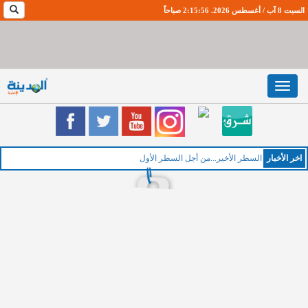
السبت 8 آب / أغسطس 2026. 2:15:56 صباحاً
Toggle
navigation
اخر اﻷخبار
السطر الأخير...من أجل السطر الأول