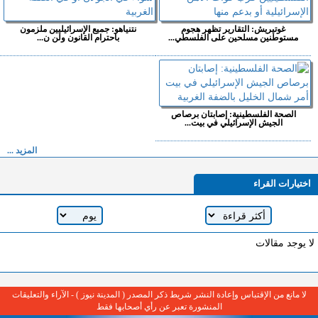
غوتيريش: التقارير تظهر هجوم
نتنياهو: جميع الإسرائيليين ملزمون
مستوطنين مسلحين على الفلسطي...
باحترام القانون ولن ن...
الصحة الفلسطينية: إصابتان برصاص
الجيش الإسرائيلي في بيت...
المزيد ...
اختيارات القراء
لا يوجد مقالات
لا مانع من الإقتباس وإعادة النشر شريط ذكر المصدر ( المدينة نيوز ) - الآراء والتعليقات
المنشورة تعبر عن رأي أصحابها فقط