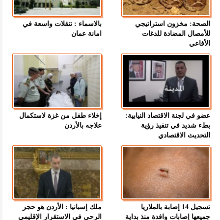
الصحة: مخزون استراتيجي
بالاسماء : تنقلات واسعة في
للأمصال المضادة للدغات
امانة عمان
الأفاعي
عضو في لجنة الاقتصاد النيابية:
إخلاء طفل من غزة لاستكمال
بطء شديد في تنفيذ رؤية
علاجه بالأردن
التحديث الاقتصادي
تسجيل 14 إصابة بالملاريا
ملك إسبانيا : الأردن هو حجر
جميعها إصابات وافدة منذ بداية
الرحى في الاستقرار الإقليمي