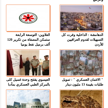
الدهامشة : الداخلية وفرت كل
العلاوين: التوسعة الرابعة
التسهيلات لقدوم العراقيين
ستمكن المصفاة من تكرير 120
للأردن
ألف برميل نفط يوميا
" الائتمان العسكري " : تمويل
العيسوي يفتتح وحدة غسيل كلى
طلبات بقيمة 13 مليون دينار
بالمركز الطبي العسكري بمأدبا