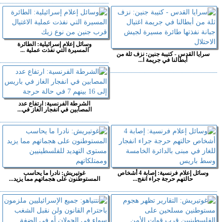
وسائل إعلام إسرائيلية: الطائرة
المسيرة التي نفذت عملية ...
سرايا القدس - كتيبة جنين: نزف ثلة من
أبطالنا في جريمة ا...
الشرطة الفرنسية: ارتفاع عدد
المصابين في انفجار الغاز في...
وسائل إعلام فرنسية: إصابة 4 أشخاص
غوتيريش: نادرا ما يحاسب
حالتهم حرجة جراء انفج...
المستوطنون على هجماتهم مما يزيد...